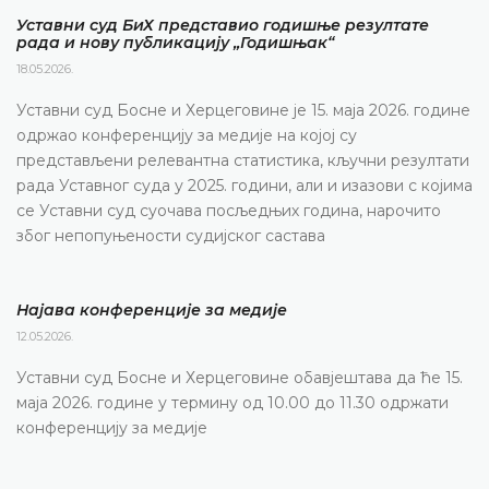
Уставни суд БиХ представио годишње резултате
рада и нову публикацију „Годишњак“
18.05.2026.
Уставни суд Босне и Херцеговине је 15. маја 2026. године
одржао конференцију за медије на којој су
представљени релевантна статистика, кључни резултати
рада Уставног суда у 2025. години, али и изазови с којима
се Уставни суд суочава посљедњих година, нарочито
због непопуњености судијског састава
Најава конференције за медије
12.05.2026.
Уставни суд Босне и Херцеговине обавјештава да ће 15.
маја 2026. године у термину од 10.00 до 11.30 одржати
конференцију за медије