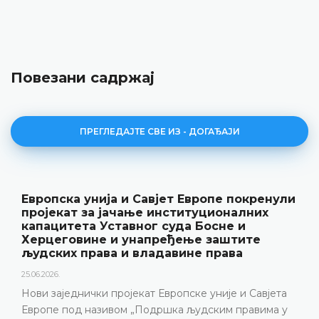
Повезани садржај
ПРЕГЛЕДАЈТЕ СВЕ ИЗ - ДОГАЂАЈИ
Европска унија и Савјет Европе покренули
пројекат за јачање институционалних
капацитета Уставног суда Босне и
Херцеговине и унапређење заштите
људских права и владавине права
25.06.2026.
Нови заједнички пројекат Европске уније и Савјета
Европе под називом „Подршка људским правима у