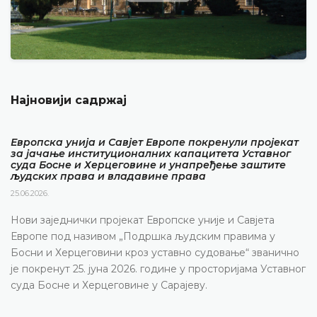
Најновији садржај
Европска унија и Савјет Европе покренули пројекат
за јачање институционалних капацитета Уставног
суда Босне и Херцеговине и унапређење заштите
људских права и владавине права
25.06.2026.
Нови заједнички пројекат Европске уније и Савјета
Европе под називом „Подршка људским правима у
Босни и Херцеговини кроз уставно судовање“ званично
је покренут 25. јуна 2026. године у просторијама Уставног
суда Босне и Херцеговине у Сарајеву.