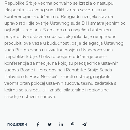
Republike Srbije veoma pohvalno se izrazila o nastupu
eksperata Ustavnog suda BiH iz reda savjetnika na
konferencijama održanim u Beogradu i iznijela stav da
upravo rad i djelovanje Ustavnog suda BiH smatra jednim od
najboljih u regionu. S obzirom na uspješnu bilateralnu
posjetu, dva ustavna suda su zaključila da je neophodno
produbiti ove veze u budućnosti, pa je delegacija Ustavnog
suda BiH pozvana u uzvratnu posjetu Ustavnom sudu
Republike Srbije. U okviru posjete održana je press-
konferencija za medije, na kojoj su predsjednice ustavnih
sudova Bosne i Hercegovine i Republike Srbije Seada
Palavrić i dr. Bosa Nenadić, između ostalog, naglasile
veoma bitan položaj ustavnih sudova, težinu zadataka s
kojima se susreću, ali i značaj bilateralne i regionalne
saradnje ustavnih sudova.
ПОДИЈЕЛИ