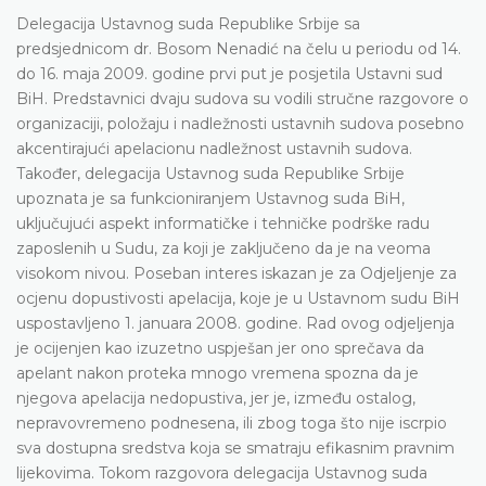
Delegacija Ustavnog suda Republike Srbije sa
predsjednicom dr. Bosom Nenadić na čelu u periodu od 14.
do 16. maja 2009. godine prvi put je posjetila Ustavni sud
BiH. Predstavnici dvaju sudova su vodili stručne razgovore o
organizaciji, položaju i nadležnosti ustavnih sudova posebno
akcentirajući apelacionu nadležnost ustavnih sudova.
Također, delegacija Ustavnog suda Republike Srbije
upoznata je sa funkcioniranjem Ustavnog suda BiH,
uključujući aspekt informatičke i tehničke podrške radu
zaposlenih u Sudu, za koji je zaključeno da je na veoma
visokom nivou. Poseban interes iskazan je za Odjeljenje za
ocjenu dopustivosti apelacija, koje je u Ustavnom sudu BiH
uspostavljeno 1. januara 2008. godine. Rad ovog odjeljenja
je ocijenjen kao izuzetno uspješan jer ono sprečava da
apelant nakon proteka mnogo vremena spozna da je
njegova apelacija nedopustiva, jer je, između ostalog,
nepravovremeno podnesena, ili zbog toga što nije iscrpio
sva dostupna sredstva koja se smatraju efikasnim pravnim
lijekovima. Tokom razgovora delegacija Ustavnog suda