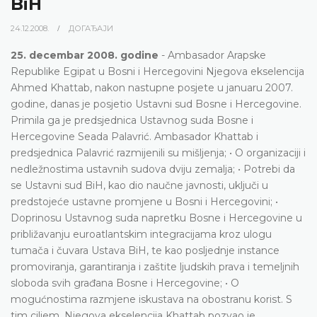
BiH
24.12.2008.
ДОГАЂАЈИ
25. decembar 2008. godine
- Ambasador Arapske
Republike Egipat u Bosni i Hercegovini Njegova ekselencija
Ahmed Khattab, nakon nastupne posjete u januaru 2007.
godine, danas je posjetio Ustavni sud Bosne i Hercegovine.
Primila ga je predsjednica Ustavnog suda Bosne i
Hercegovine Seada Palavrić. Ambasador Khattab i
predsjednica Palavrić razmijenili su mišljenja; • O organizaciji i
nedležnostima ustavnih sudova dviju zemalja; • Potrebi da
se Ustavni sud BiH, kao dio naučne javnosti, uključi u
predstojeće ustavne promjene u Bosni i Hercegovini; •
Doprinosu Ustavnog suda napretku Bosne i Hercegovine u
približavanju euroatlantskim integracijama kroz ulogu
tumača i čuvara Ustava BiH, te kao posljednje instance
promoviranja, garantiranja i zaštite ljudskih prava i temeljnih
sloboda svih građana Bosne i Hercegovine; • O
mogućnostima razmjene iskustava na obostranu korist. S
tim ciljem, Njegova ekselencija Khattab pozvao je