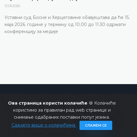
12.05.2026.
Уставни суд Босне и Херцеговине обавјештава да ће 15.
маја 2026. године у термину од 10.00 до 11.30 одржати
конференцију за медије
Уставни суд Босне и Херцеговине
Ова страница користи колачиће
🍪 Колачиће
користимо за правилан рад web странице и
снимање одабраних поставки попут језика.
Сазнајте више о колачићима
СЛАЖЕМ СЕ
Copyrights @ 2026
Уставни суд БиХ
Сва права задржана.