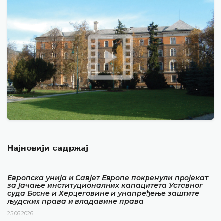
Најновији садржај
Европска унија и Савјет Европе покренули пројекат
за јачање институционалних капацитета Уставног
суда Босне и Херцеговине и унапређење заштите
људских права и владавине права
25.06.2026.