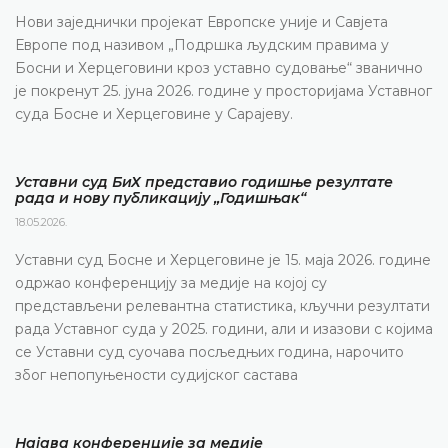
Нови заједнички пројекат Европске уније и Савјета
Европе под називом „Подршка људским правима у
Босни и Херцеговини кроз уставно судовање“ званично
је покренут 25. јуна 2026. године у просторијама Уставног
суда Босне и Херцеговине у Сарајеву.
Уставни суд БиХ представио годишње резултате
рада и нову публикацију „Годишњак“
18.05.2026.
Уставни суд Босне и Херцеговине је 15. маја 2026. године
одржао конференцију за медије на којој су
представљени релевантна статистика, кључни резултати
рада Уставног суда у 2025. години, али и изазови с којима
се Уставни суд суочава посљедњих година, нарочито
због непопуњености судијског састава
Најава конференције за медије