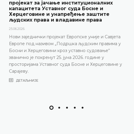
пројекат за јачање институционалних
капацитета Уставног суда Босне и
Херцеговине и унапређење заштите
људских права и владавине права
25.06.2026.
Нови заједнички пројекат Европске уније и Савјета
Европе под називом „Подршка људским правима у
Босни и Херцеговини кроз уставно судовање“
званично је покренут 25. јуна 2026. године у
просторијама Уставног суда Босне и Херцеговине у
Сарајеву.
ДЕТАЉНИЈЕ