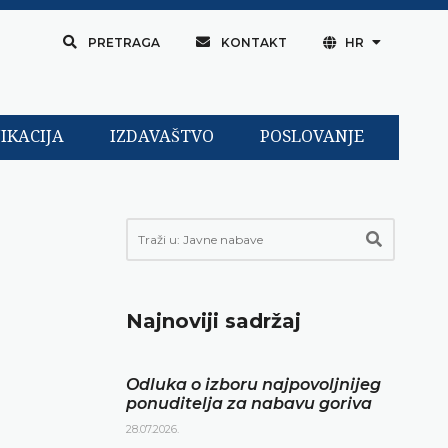
PRETRAGA
KONTAKT
HR
IKACIJA
IZDAVAŠTVO
POSLOVANJE
Najnoviji sadržaj
Odluka o izboru najpovoljnijeg
ponuditelja za nabavu goriva
28.07.2026.