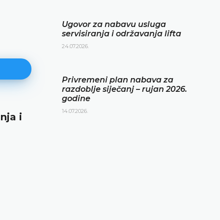
Ugovor za nabavu usluga
servisiranja i održavanja lifta
24.07.2026.
Privremeni plan nabava za
razdoblje siječanj – rujan 2026.
godine
14.07.2026.
nja i
Privremeni plan nabava za razd
siječanj – rujan 2026. godine
14.07.2026.
DETALJNIJE