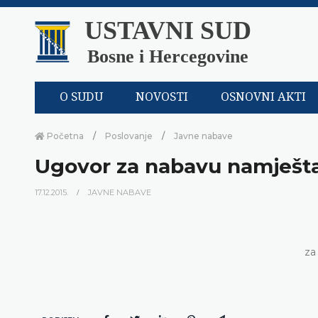
USTAVNI SUD
Bosne i Hercegovine
O SUDU
NOVOSTI
OSNOVNI AKTI
Početna
Poslovanje
Javne nabave
Ugovor za nabavu namješt
17.12.2015.
JAVNE NABAVE
za