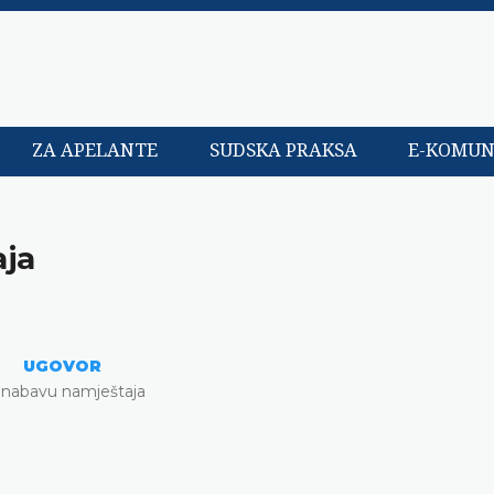
ZA APELANTE
SUDSKA PRAKSA
E-KOMUN
aja
UGOVOR
 nabavu namještaja