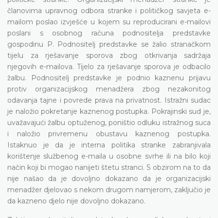
članovima upravnog odbora stranke i političkog savjeta e-
mailom poslao izvješće u kojem su reproducirani e-mailovi
poslani s osobnog računa podnositelja predstavke
gospodinu P. Podnositelj predstavke se žalio stranačkom
tijelu za rješavanje sporova zbog otkrivanja sadržaja
njegovih e-mailova. Tijelo za rješavanje sporova je odbacilo
žalbu. Podnositelj predstavke je podnio kaznenu prijavu
protiv organizacijskog menadžera zbog nezakonitog
odavanja tajne i povrede prava na privatnost. Istražni sudac
je naložio pokretanje kaznenog postupka. Pokrajinski sud je,
uvažavajući žalbu optuženog, poništio odluku istražnog suca
i naložio privremenu obustavu kaznenog postupka.
Istaknuo je da je interna politika stranke zabranjivala
korištenje službenog e-maila u osobne svrhe ili na bilo koji
način koji bi mogao nanijeti štetu stranci. S obzirom na to da
nije našao da je dovoljno dokazano da je organizacijski
menadžer djelovao s nekom drugom namjerom, zaključio je
da kazneno djelo nije dovoljno dokazano.