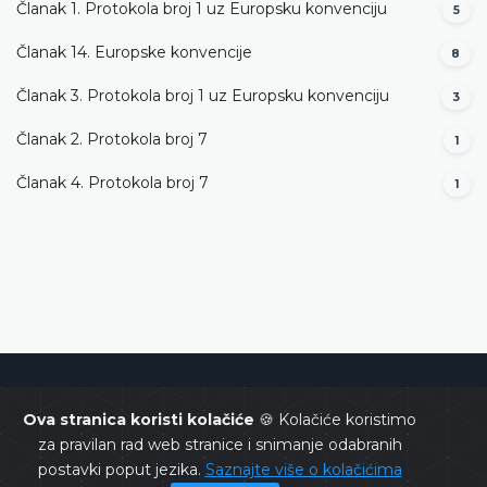
Članak 1. Protokola broj 1 uz Europsku konvenciju
5
Članak 14. Europske konvencije
8
Članak 3. Protokola broj 1 uz Europsku konvenciju
3
Članak 2. Protokola broj 7
1
Članak 4. Protokola broj 7
1
Ustavni sud Bosne i Hercegovine
Ova stranica koristi kolačiće
🍪 Kolačiće koristimo
za pravilan rad web stranice i snimanje odabranih
postavki poput jezika.
Saznajte više o kolačićima