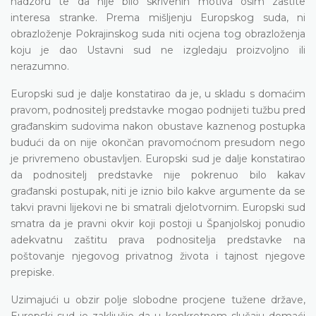
nadzoru te da nije bilo skrivenih motiva osim zaštite
interesa stranke. Prema mišljenju Europskog suda, ni
obrazloženje Pokrajinskog suda niti ocjena tog obrazloženja
koju je dao Ustavni sud ne izgledaju proizvoljno ili
nerazumno.
Europski sud je dalje konstatirao da je, u skladu s domaćim
pravom, podnositelj predstavke mogao podnijeti tužbu pred
građanskim sudovima nakon obustave kaznenog postupka
budući da on nije okončan pravomoćnom presudom nego
je privremeno obustavljen. Europski sud je dalje konstatirao
da podnositelj predstavke nije pokrenuo bilo kakav
građanski postupak, niti je iznio bilo kakve argumente da se
takvi pravni lijekovi ne bi smatrali djelotvornim. Europski sud
smatra da je pravni okvir koji postoji u Španjolskoj ponudio
adekvatnu zaštitu prava podnositelja predstavke na
poštovanje njegovog privatnog života i tajnost njegove
prepiske.
Uzimajući u obzir polje slobodne procjene tužene države,
Europski sud je zaključio da u konkretnom slučaju domaći