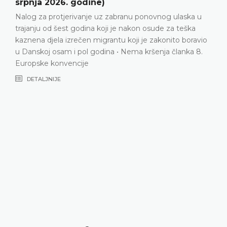
dine)
2026. godine)
anje uz zabranu ponovnog ulaska u
Obiteljski život • P
dina koji je nakon osude za teška
između podnositelji
en migrantu koji je zakonito boravio
nakon što ga je posv
l godina • Nema kršenja članka 8.
Odbijanje podnosit
je
ne smije nadmašiti 
U danim okolnostim
zahtjeva od obitelji
gledano, bilo u nje
domaćih vlasti nije 
obitelji koja posvaja 
zajedno s polubrat
neometan pokušajim
da ponovno usposta
8. Europske konven
DETALJNIJE