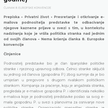
ČLANAK 8. EUROPSKE KONVENCIJE
Prepiska • Privatni život • Presretanje i otkrivanje e-
mailova podnositelja predstavke te odbacivanje
njegove kaznene prijave u svezi s tim, u kontekstu
nadziranja koje je vršila politička stranka nad jednim
od svojih članova • Nema kršenja članka 8. Europske
konvencije
Činjenice
Podnositelj predstavke bio je član španjolske političke
stranke i njezinog upravnog odbora. Čelnici stranke isključili
su jednog od članova (gospodina P.) zbog sumnje da je bio
umiješan u pregovore s drugom rivalskom političkom
strankom. Kompanija za praćenje, koju je angažirala stranka,
pregledala je e-mailove gospodina P. i identificirala nekoliko
e-mailova koje je podnositelj predstavke poslao sa svog e-
maila gospodinu P. u svezi s planovima za osnivanje nove
političke stranke. Organizacijski menadžer stranke je