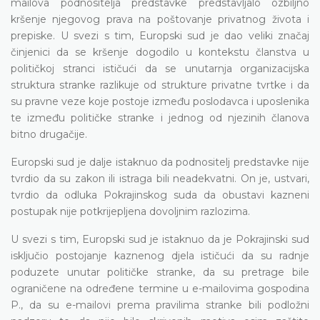
mailova podnositelja predstavke predstavljalo ozbiljno
kršenje njegovog prava na poštovanje privatnog života i
prepiske. U svezi s tim, Europski sud je dao veliki značaj
činjenici da se kršenje dogodilo u kontekstu članstva u
političkoj stranci ističući da se unutarnja organizacijska
struktura stranke razlikuje od strukture privatne tvrtke i da
su pravne veze koje postoje između poslodavca i uposlenika
te između političke stranke i jednog od njezinih članova
bitno drugačije.
Europski sud je dalje istaknuo da podnositelj predstavke nije
tvrdio da su zakon ili istraga bili neadekvatni. On je, ustvari,
tvrdio da odluka Pokrajinskog suda da obustavi kazneni
postupak nije potkrijepljena dovoljnim razlozima.
U svezi s tim, Europski sud je istaknuo da je Pokrajinski sud
isključio postojanje kaznenog djela ističući da su radnje
poduzete unutar političke stranke, da su pretrage bile
ograničene na određene termine u e-mailovima gospodina
P., da su e-mailovi prema pravilima stranke bili podložni