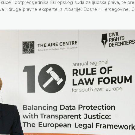
i suce i potpredsjednika Europskog suda za ljudska prava, te pr
štva i druge pravne eksperte iz Albanije, Bosne i Hercegovine, 