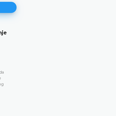
nje
Najava konferencije za medije
12.05.2026.
Ustavni sud Bosne i Hercegovine obavještava da 
svibnja 2026. godine u terminu od 10.00 do 11.30
konferenciju za medije
DETALJNIJE
ada
e
og