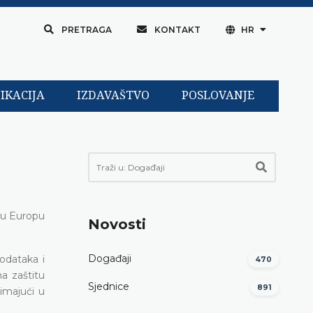
PRETRAGA
KONTAKT
HR
IKACIJA
IZDAVAŠTVO
POSLOVANJE
čnu Europu
Novosti
Događaji
odataka i
470
a zaštitu
Sjednice
891
imajući u