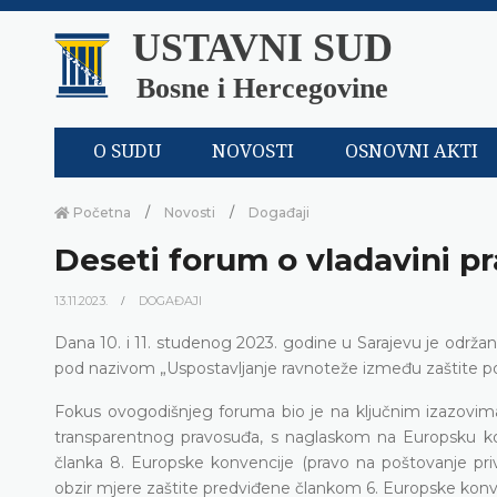
USTAVNI SUD
Bosne i Hercegovine
O SUDU
NOVOSTI
OSNOVNI AKTI
Početna
Novosti
Događaji
Deseti forum o vladavini p
13.11.2023.
DOGAĐAJI
Dana 10. i 11. studenog 2023. godine u Sarajevu je održa
pod nazivom „Uspostavljanje ravnoteže između zaštite po
Fokus ovogodišnjeg foruma bio je na ključnim izazovima
transparentnog pravosuđa, s naglaskom na Europsku konve
članka 8. Europske konvencije (pravo na poštovanje pri
obzir mjere zaštite predviđene člankom 6. Europske konve