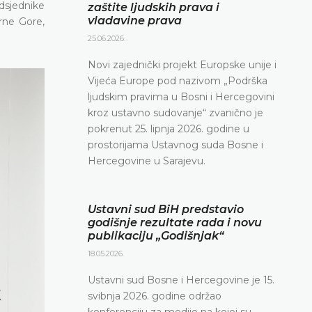
edsjednike
zaštite ljudskih prava i
vladavine prava
Crne Gore,
25.06.2026.
Novi zajednički projekt Europske unije i
Vijeća Europe pod nazivom „Podrška
ljudskim pravima u Bosni i Hercegovini
kroz ustavno sudovanje“ zvanično je
pokrenut 25. lipnja 2026. godine u
prostorijama Ustavnog suda Bosne i
Hercegovine u Sarajevu.
Ustavni sud BiH predstavio
godišnje rezultate rada i novu
publikaciju „Godišnjak“
18.05.2026.
Ustavni sud Bosne i Hercegovine je 15.
svibnja 2026. godine održao
konferenciju za medije na kojoj su