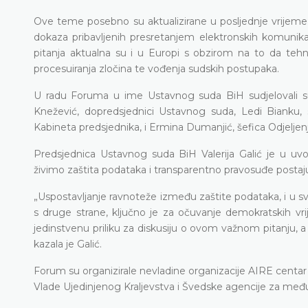
Ove teme posebno su aktualizirane u posljednje vrijeme k
dokaza pribavljenih presretanjem elektronskih komunik
pitanja aktualna su i u Europi s obzirom na to da tehno
procesuiranja zločina te vođenja sudskih postupaka.
U radu Foruma u ime Ustavnog suda BiH sudjelovali su
Knežević, dopredsjednici Ustavnog suda, Ledi Bianku, su
Kabineta predsjednika, i Ermina Dumanjić, šefica Odjelje
Predsjednica Ustavnog suda BiH Valerija Galić je u u
živimo zaštita podataka i transparentno pravosuđe postaju
„Uspostavljanje ravnoteže između zaštite podataka, i u sv
s druge strane, ključno je za očuvanje demokratskih vri
jedinstvenu priliku za diskusiju o ovom važnom pitanju, a r
kazala je Galić.
Forum su organizirale nevladine organizacije AIRE centar
Vlade Ujedinjenog Kraljevstva i Švedske agencije za među