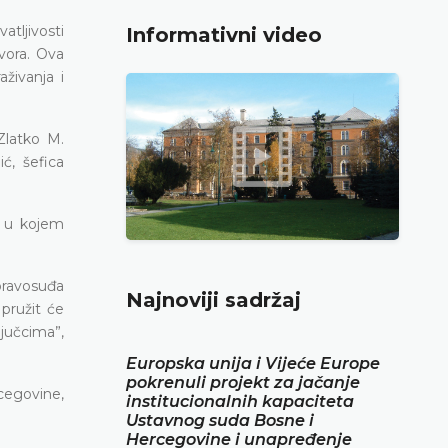
atljivosti
Informativni video
vora. Ova
živanja i
Zlatko M.
ć, šefica
u u kojem
 pravosuđa
Najnoviji sadržaj
pružit će
ljučcima”,
Europska unija i Vijeće Europe
pokrenuli projekt za jačanje
cegovine,
institucionalnih kapaciteta
Ustavnog suda Bosne i
Hercegovine i unapređenje