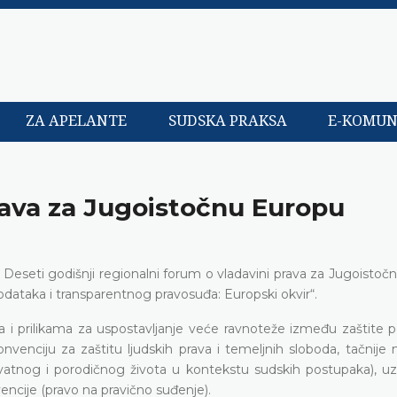
ZA APELANTE
SUDSKA PRAKSA
E-KOMUN
rava za Jugoistočnu Europu
n Deseti godišnji regionalni forum o vladavini prava za Jugoisto
dataka i transparentnog pravosuđa: Europski okvir“.
 i prilikama za uspostavljanje veće ravnoteže između zaštite p
nciju za zaštitu ljudskih prava i temeljnih sloboda, tačnije n
vatnog i porodičnog života u kontekstu sudskih postupaka), uz
ncije (pravo na pravično suđenje).