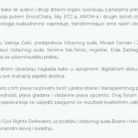
ako se sudovi i drugi državni organi suočavaju s pitanjima prihv
acija putem EncroChata, Sky ECC-a, ANOM-a i drugih sličnih iz
logija svakodnevno napreduje, transformirajući time način istra
 Valerija Galić, predsjednica Ustavnog suda, Mirsad Ćeman i 
ci Ustavnog suda, Sevima Sali-Terzić, registrar, Erda Začiragi
nja za ustavnosudsku praksu.
vodnom obraćanju naglasila kako u razvijenom digitalnom dob
 sve značajniji aspekti društva.
ezi s tim prava na privatni život s jedne strane i transparentnog
jednosti, prava građana i vladavine prava općenito. Ovaj forum 
asprava koja će uslijediti zasigurno će rezultirati kvalitetnim zak
 i Civil Rights Defenders, uz podršku Ustavnog suda Bosne i Her
narodni razvoj i suradnju.