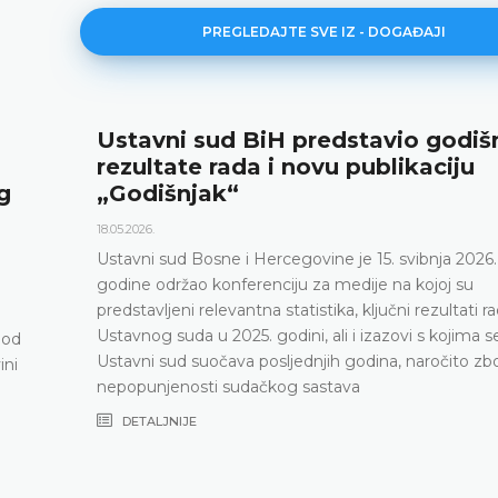
PREGLEDAJTE SVE IZ - DOGAĐAJI
Ustavni sud BiH predstavio godiš
rezultate rada i novu publikaciju
g
„Godišnjak“
18.05.2026.
Ustavni sud Bosne i Hercegovine je 15. svibnja 2026.
godine održao konferenciju za medije na kojoj su
predstavljeni relevantna statistika, ključni rezultati r
Ustavnog suda u 2025. godini, ali i izazovi s kojima s
pod
Ustavni sud suočava posljednjih godina, naročito zb
ini
nepopunjenosti sudačkog sastava
DETALJNIJE