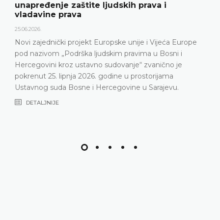
18.05.2026.
ih prava i
Ustavni sud Bosne i Hercegovine 
godine održao konferenciju za me
predstavljeni relevantna statistika
unije i Vijeća Europe
Ustavnog suda u 2025. godini, ali 
ravima u Bosni i
Ustavni sud suočava posljednjih 
nje“ zvanično je
nepopunjenosti sudačkog sasta
u prostorijama
DETALJNIJE
ine u Sarajevu.