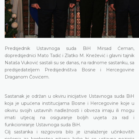
Predsjednik Ustavnoga suda BiH Mirsad Ćeman,
dopredsjednici Mato Tadić i Zlatko M. Knežević i glavni tajnik
Nataša Vuković sastali su se danas, na radnome sastanku, sa
predsjedateljem Predsjedništva Bosne i Hercegovine
Draganom Čovićem.
Sastanak je održan u okviru inicijative Ustavnoga suda BiH
koja je upućena
institucijama Bosne i Hercegovine koje u
okviru svojih ustavnih nadležnosti i obveza imaju ili mogu
imati utjecaj na osiguranje boljih uvjeta za rad i
funkcioniranje Ustavnoga suda BiH.
Cilj sastanka i razgovora bilo je iznalaženje
učinkovitih
rješenja za konkretna pitanja kako bi se ustavna pozicija