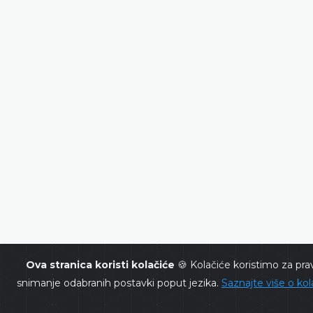
Ova stranica koristi kolačiće
🍪 Kolačiće koristimo za prav
snimanje odabranih postavki poput jezika.
Saznajte više o ko