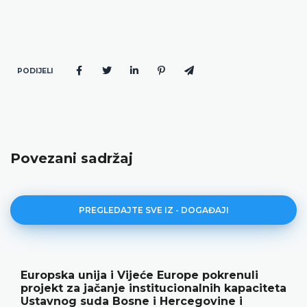
PODIJELI
Povezani sadržaj
PREGLEDAJTE SVE IZ - DOGAĐAJI
rope pokrenuli
Ustavni sud BiH predstavi
ionalnih kapaciteta
rezultate rada i novu publ
rcegovine i