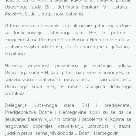
Ustavnoga suda BiH, definirana člankom VI. Ustava i
Pravilima Suda, u potpunosti ostvarila.
U tom smislu razgovaralo se o aktualnim pitanjima važnim
za funkcioniranje Ustavnoga suda
BiH
, te potrebi i
mogućnostima Predsjedništva Bosne i Hercegovine da se,
u okviru svojih nadležnosti, uključi i pomogne u rješavanju
tih pitanja.
Naročita pozornost posvećena je izvršenju odluka
Ustavnoga suda BiH, kao i pitanjima u svezi s financijskom i
upravno-administrativnom neovisnošću i samostalnošću
Ustavnoga suda BiH, te nekim pitanjima državnoga
protokola.
Delegacija Ustavnoga suda BiH i predsjedatelj
Predsjedništva Bosne i Hercegovine složili su se da će
rješavanje barem ključnih pitanja i problema o kojima se
razgovaralo doprinijeti ostvarivanju ustavnosti i zaštiti
ljudskih prava i temeljnih sloboda u Bosni i Hercegovini.