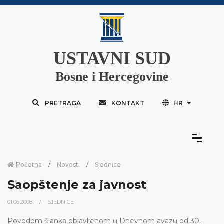
USTAVNI SUD
Bosne i Hercegovine
PRETRAGA
KONTAKT
HR
Početna
Novosti
Sjednice
Saopštenje za javnost
01.06.2008.
SJEDNICE
Povodom članka objavljenom u Dnevnom avazu od 30.