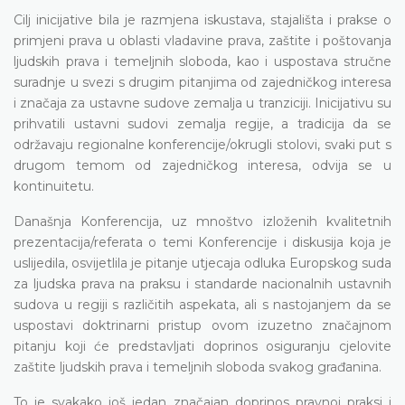
Cilj inicijative bila je razmjena iskustava, stajališta i prakse o
primjeni prava u oblasti vladavine prava, zaštite i poštovanja
ljudskih prava i temeljnih sloboda, kao i uspostava stručne
suradnje u svezi s drugim pitanjima od zajedničkog interesa
i značaja za ustavne sudove zemalja u tranziciji. Inicijativu su
prihvatili ustavni sudovi zemalja regije, a tradicija da se
održavaju regionalne konferencije/okrugli stolovi, svaki put s
drugom temom od zajedničkog interesa, odvija se u
kontinuitetu.
Današnja Konferencija, uz mnoštvo izloženih kvalitetnih
prezentacija/referata o temi Konferencije i diskusija koja je
uslijedila, osvijetlila je pitanje utjecaja odluka Europskog suda
za ljudska prava na praksu i standarde nacionalnih ustavnih
sudova u regiji s različitih aspekata, ali s nastojanjem da se
uspostavi doktrinarni pristup ovom izuzetno značajnom
pitanju koji će predstavljati doprinos osiguranju cjelovite
zaštite ljudskih prava i temeljnih sloboda svakog građanina.
To je svakako još jedan značajan doprinos pravnoj praksi i