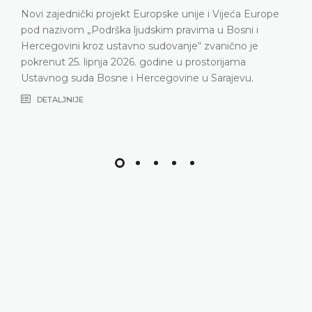
predstavljeni relevantna statistika, ključni rezu
ća Europe
Ustavnog suda u 2025. godini, ali i izazovi s k
ni i
Ustavni sud suočava posljednjih godina, naro
o je
nepopunjenosti sudačkog sastava
ma
DETALJNIJE
vu.