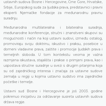
ustavnih sudova Bosne i Hercegovine, Crne Gore, Hrvatske,
Srbije, Europskog suda za ljudska prava, predstavnici i pravni
eksperti Njemačke fondacije za međunarodnu pravnu
suradnju.
Međunarodna multilateralna i bilateralna suradnja,
međunarodne konferencije, stručni i znanstveni skupovi su
mogućnosti i način na koji ustavni sudovi, između ostalog,
promoviraju svoju doktrinu, iskustvo i praksu, posebice u
domeni vladavine prava, zaštite i promocije ljudskih prava i
temeljnih sloboda. U tom kontekstu veoma je važna
razmjena iskustava, stajališta i prakse o primjeni prava, kao i
uspostava stručne suradnje u svezi s drugim pitanjima koja
su od zajedničkog interesa i značaja za ustavne sudove
zemalja u regiji u kojima ustavno sudstvo ima zajedničke
početke i temelje.
Ustavni sud Bosne i Hercegovine je još 2003. godine
pokrenuo inicijativu za održavanje susreta ustavnih sudova
država regije.