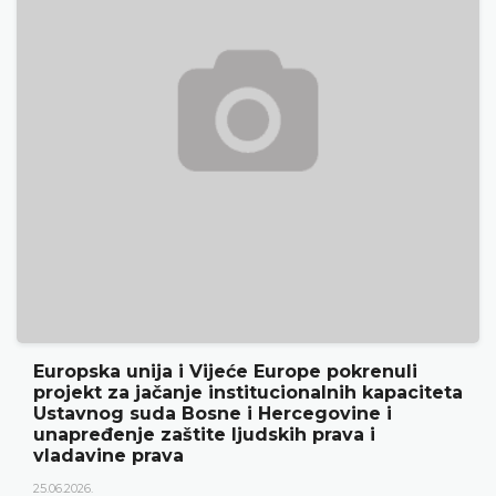
nuli
Ustavni sud BiH predstavio godišnj
apaciteta
rezultate rada i novu publikaciju „G
 i
18.05.2026.
Ustavni sud Bosne i Hercegovine je 15. svibnj
godine održao konferenciju za medije na kojo