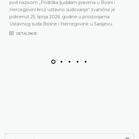
ima u Bosni i
Ustavni sud suočava posljednjih god
“ zvanično je
nepopunjenosti sudačkog sastava
rostorijama
DETALJNIJE
u Sarajevu.