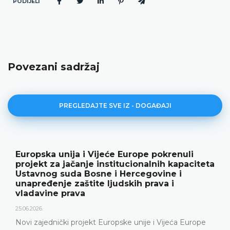
PODIJELI
Povezani sadržaj
PREGLEDAJTE SVE IZ - DOGAĐAJI
e pokrenuli
Ustavni sud BiH predstavio g
alnih kapaciteta
rezultate rada i novu publika
govine i
18.05.2026.
prava i
Ustavni sud Bosne i Hercegovine je 1
godine održao konferenciju za medij
predstavljeni relevantna statistika, kl
je i Vijeća Europe
Ustavnog suda u 2025. godini, ali i iz