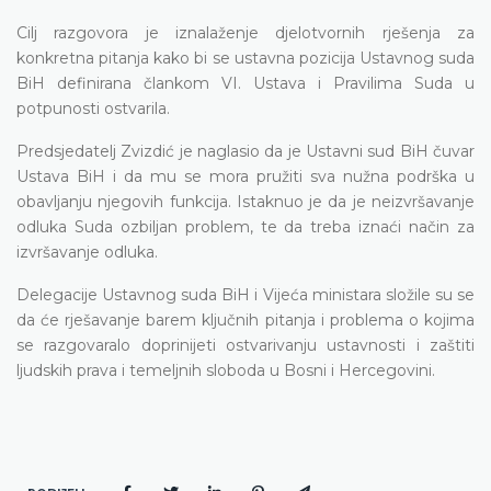
Cilj razgovora je iznalaženje djelotvornih rješenja za
konkretna pitanja kako bi se ustavna pozicija Ustavnog suda
BiH definirana člankom VI. Ustava i Pravilima Suda u
potpunosti ostvarila.
Predsjedatelj Zvizdić je naglasio da je Ustavni sud BiH čuvar
Ustava BiH i da mu se mora pružiti sva nužna podrška u
obavljanju njegovih funkcija. Istaknuo je da je neizvršavanje
odluka Suda ozbiljan problem, te da treba iznaći način za
izvršavanje odluka.
Delegacije Ustavnog suda BiH i Vijeća ministara složile su se
da će rješavanje barem ključnih pitanja i problema o kojima
se razgovaralo doprinijeti ostvarivanju ustavnosti i zaštiti
ljudskih prava i temeljnih sloboda u Bosni i Hercegovini.