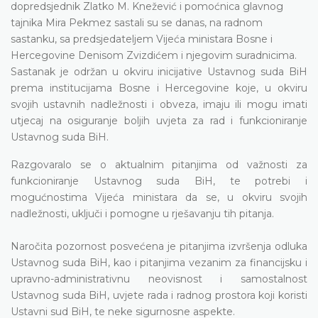
dopredsjednik Zlatko M. Knežević i pomoćnica glavnog
tajnika Mira Pekmez sastali su se danas, na radnom
sastanku, sa predsjedateljem Vijeća ministara Bosne i
Hercegovine Denisom Zvizdićem i njegovim suradnicima.
Sastanak je održan u okviru inicijative Ustavnog suda BiH
prema institucijama Bosne i Hercegovine koje, u okviru
svojih ustavnih nadležnosti i obveza, imaju ili mogu imati
utjecaj na osiguranje boljih uvjeta za rad i funkcioniranje
Ustavnog suda BiH.
Razgovaralo se o aktualnim pitanjima od važnosti za
funkcioniranje Ustavnog suda BiH, te potrebi i
mogućnostima Vijeća ministara da se, u okviru svojih
nadležnosti, uključi i pomogne u rješavanju tih pitanja.
Naročita pozornost posvećena je pitanjima izvršenja odluka
Ustavnog suda BiH, kao i pitanjima vezanim za financijsku i
upravno-administrativnu neovisnost i samostalnost
Ustavnog suda BiH, uvjete rada i radnog prostora koji koristi
Ustavni sud BiH, te neke sigurnosne aspekte.