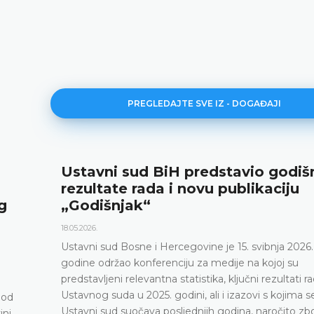
PREGLEDAJTE SVE IZ - DOGAĐAJI
Ustavni sud BiH predstavio godišnje
rezultate rada i novu publikaciju
„Godišnjak“
18.05.2026.
Ustavni sud Bosne i Hercegovine je 15. svibnja 2026.
godine održao konferenciju za medije na kojoj su
predstavljeni relevantna statistika, ključni rezultati rada
Ustavnog suda u 2025. godini, ali i izazovi s kojima se
Ustavni sud suočava posljednjih godina, naročito zbog