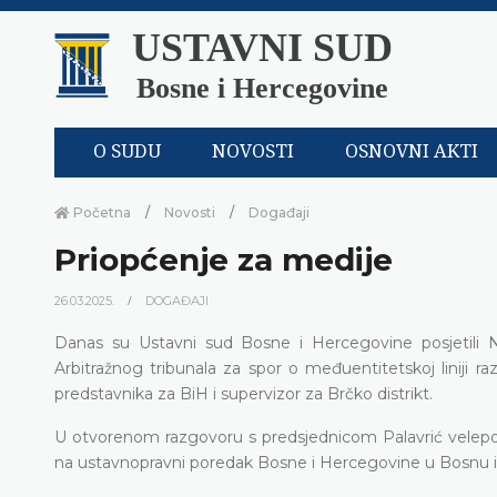
USTAVNI SUD
Bosne i Hercegovine
O SUDU
NOVOSTI
OSNOVNI AKTI
Početna
Novosti
Događaji
Priopćenje za medije
26.03.2025.
DOGAĐAJI
Danas su Ustavni sud Bosne i Hercegovine posjetili Nj
Arbitražnog tribunala za spor o međuentitetskoj liniji r
predstavnika za BiH i supervizor za Brčko distrikt.
U otvorenom razgovoru s predsjednicom Palavrić velepos
na ustavnopravni poredak Bosne i Hercegovine u Bosnu i