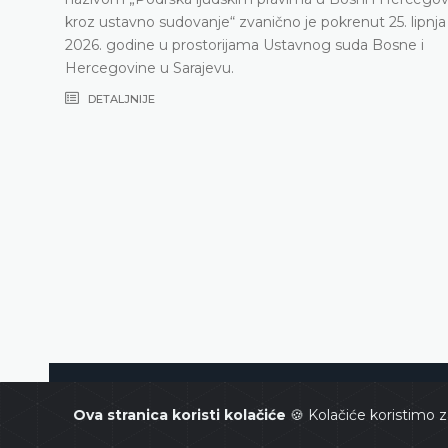
kroz ustavno sudovanje“ zvanično je pokrenut 25. lipnja
2026. godine u prostorijama Ustavnog suda Bosne i
Hercegovine u Sarajevu.
DETALJNIJE
Ustavni sud Bosne i Hercegovin
Ova stranica koristi kolačiće
🍪 Kolačiće koristimo z