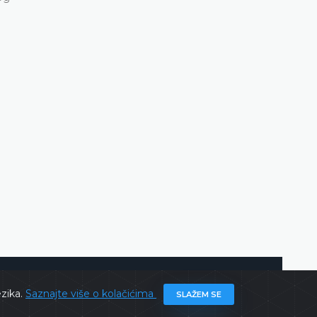
ghts @ 2026
Ustavni sud BiH
Sva prava zadržana.
ezika.
Saznajte više o kolačićima
SLAŽEM SE