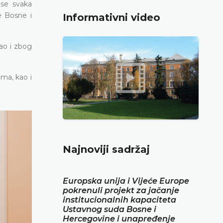
 se svaka
e Bosne i
Informativni video
ao i zbog
ma, kao i
Najnoviji sadržaj
Europska unija i Vijeće Europe
pokrenuli projekt za jačanje
institucionalnih kapaciteta
Ustavnog suda Bosne i
Hercegovine i unapređenje