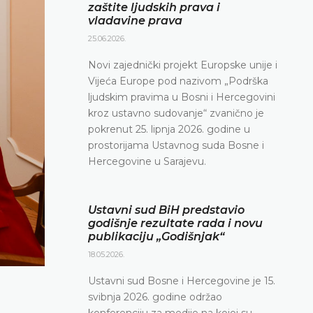
zaštite ljudskih prava i
vladavine prava
25.06.2026.
Novi zajednički projekt Europske unije i
Vijeća Europe pod nazivom „Podrška
ljudskim pravima u Bosni i Hercegovini
kroz ustavno sudovanje“ zvanično je
pokrenut 25. lipnja 2026. godine u
prostorijama Ustavnog suda Bosne i
Hercegovine u Sarajevu.
Ustavni sud BiH predstavio
godišnje rezultate rada i novu
publikaciju „Godišnjak“
18.05.2026.
Ustavni sud Bosne i Hercegovine je 15.
svibnja 2026. godine održao
konferenciju za medije na kojoj su