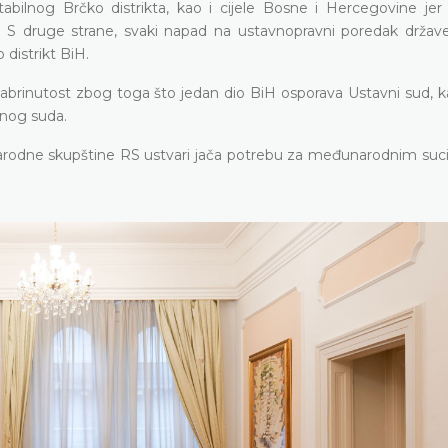
abilnog Brčko distrikta, kao i cijele Bosne i Hercegovine jer
vu. S druge strane, svaki napad na ustavnopravni poredak držav
 distrikt BiH.
abrinutost zbog toga što jedan dio BiH osporava Ustavni sud, k
vnog suda.
arodne skupštine RS ustvari jača potrebu za međunarodnim suci