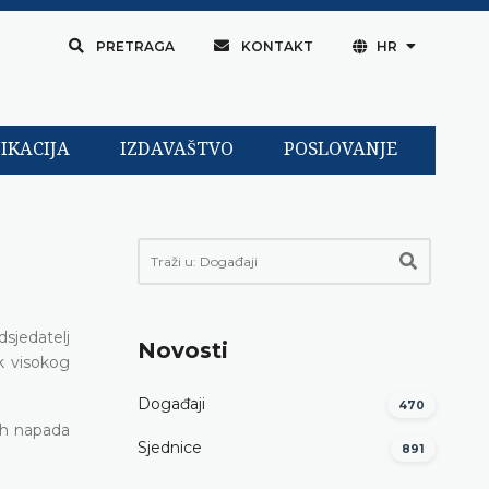
PRETRAGA
KONTAKT
HR
IKACIJA
IZDAVAŠTVO
POSLOVANJE
sjedatelj
Novosti
ik visokog
Događaji
470
ih napada
Sjednice
891