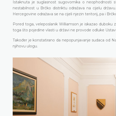
Istaknuta je suglasnost sugovornika o neophodnosti st
nestabilnost u Brčko distriktu odražava na cijelu drža
Hercegovine odražava se na cijeli njezin teritorij, pa i Brčko
Pored toga, veleposlanik Williamson je iskazao duboku z
toga što pojedine vlasti u državi ne provode odluke Usta
Također je konstatirano da nepopunjavanje sudaca od N
njihovu ulogu.