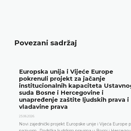
Povezani sadržaj
Europska unija i Vijeće Europe
pokrenuli projekt za jačanje
institucionalnih kapaciteta Ustavnog
suda Bosne i Hercegovine i
unapređenje zaštite ljudskih prava i
vladavine prava
25.06.2026.
Novi zajednički projekt Europske unije i Vijeća Europe pod
nazivom „Podrška ljudskim pravima u Bosni i Hercegovini