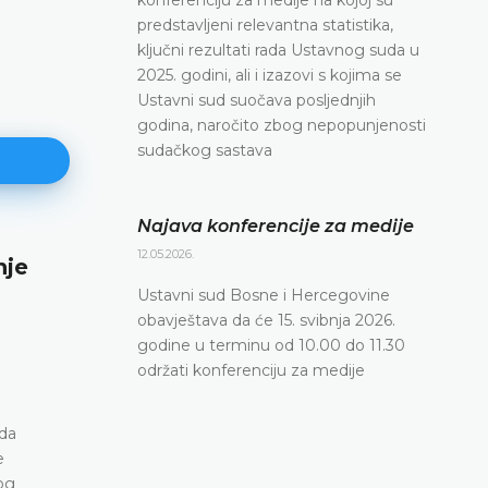
predstavljeni relevantna statistika,
ključni rezultati rada Ustavnog suda u
2025. godini, ali i izazovi s kojima se
Ustavni sud suočava posljednjih
godina, naročito zbog nepopunjenosti
sudačkog sastava
Najava konferencije za medije
12.05.2026.
Najava konferencije za medije
Ustavni sud Bosne i Hercegovine
12.05.2026.
obavještava da će 15. svibnja 2026.
Ustavni sud Bosne i Hercegovine obavještava da će 15.
godine u terminu od 10.00 do 11.30
svibnja 2026. godine u terminu od 10.00 do 11.30 održat
održati konferenciju za medije
konferenciju za medije
DETALJNIJE