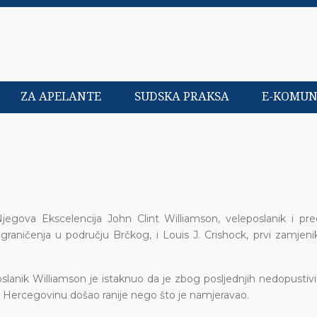
ZA APELANTE
SUDSKA PRAKSA
E-KOMUN
egova Ekscelencija John Clint Williamson, veleposlanik i pred
azgraničenja u području Brčkog, i Louis J. Crishock, prvi zamjen
lanik Williamson je istaknuo da je zbog posljednjih nedopustiv
 Hercegovinu došao ranije nego što je namjeravao.