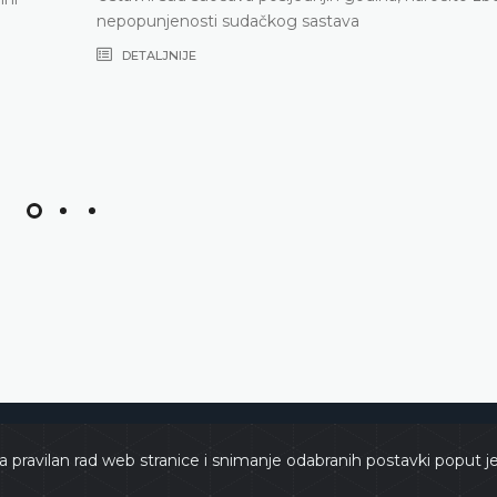
nepopunjenosti sudačkog sastava
DETALJNIJE
e
Copyri
a pravilan rad web stranice i snimanje odabranih postavki poput j