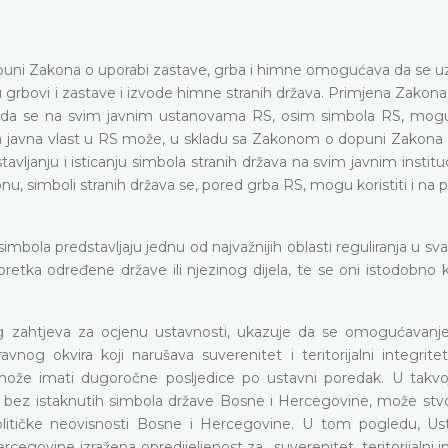
uni Zakona o uporabi zastave, grba i himne omogućava da se uz 
u grbovi i zastave i izvode himne stranih država. Primjena Zakon
 da se na svim javnim ustanovama RS, osim simbola RS, mogu i
 da javna vlast u RS može, u skladu sa Zakonom o dopuni Zakona 
vljanju i isticanju simbola stranih država na svim javnim instit
, simboli stranih država se, pored grba RS, mogu koristiti i na 
mbola predstavljaju jednu od najvažnijih oblasti reguliranja u sva
oretka određene države ili njezinog dijela, te se oni istodobno k
g zahtjeva za ocjenu ustavnosti, ukazuje da se omogućavanje 
nog okvira koji narušava suverenitet i teritorijalni integrite
može imati dugoročne posljedice po ustavni poredak. U takvoj s
ili bez istaknutih simbola države Bosne i Hercegovine, može stvor
i političke neovisnosti Bosne i Hercegovine. U tom pogledu, Us
govine izražena opredijeljenost za „suverenitet, teritorijalni in