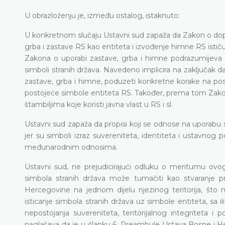
U obrazloženju je, između ostalog, istaknuto:
U konkretnom slučaju Ustavni sud zapaža da Zakon o dop
grba i zastave RS kao entiteta i izvođenje himne RS istič
Zakona o uporabi zastave, grba i himne podrazumijeva
simboli stranih država. Navedeno implicira na zaključak
zastave, grba i himne, poduzeti konkretne korake na posta
postojeće simbole entiteta RS. Također, prema tom Zakonu
štambiljima koje koristi javna vlast u RS i sl.
Ustavni sud zapaža da propisi koji se odnose na uporabu si
jer su simboli izraz suvereniteta, identiteta i ustavnog p
međunarodnim odnosima.
Ustavni sud, ne prejudicirajući odluku o meritumu ovo
simbola stranih država može tumačiti kao stvaranje prav
Hercegovine na jednom dijelu njezinog teritorija, što 
isticanje simbola stranih država uz simbole entiteta, sa 
nepostojanja suvereniteta, teritorijalnog integriteta 
naglašava da je u članku 6. Preambule Ustava Bosne i Herce