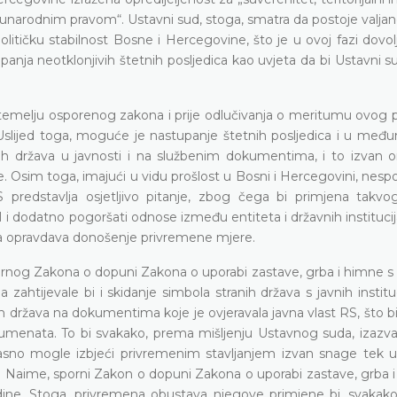
unarodnim pravom“. Ustavni sud, stoga, smatra da postoje valja
litičku stabilnost Bosne i Hercegovine, što je u ovoj fazi dovo
anja neotklonjivih štetnih posljedica kao uvjeta da bi Ustavni s
a temelju osporenog zakona i prije odlučivanja o meritumu ovog
. Uslijed toga, moguće je nastupanje štetnih posljedica i u međ
tranih država u javnosti i na službenim dokumentima, i to izvan
. Osim toga, imajući u vidu prošlost u Bosni i Hercegovini, nesp
S predstavlja osjetljivo pitanje, zbog čega bi primjena takv
H i dodatno pogoršati odnose između entiteta i državnih instituci
oja opravdava donošenje privremene mjere.
spornog Zakona o dopuni Zakona o uporabi zastave, grba i himne 
ahtijevale bi i skidanje simbola stranih država s javnih institu
h država na dokumentima koje je ovjeravala javna vlast RS, što b
okumenata. To bi svakako, prema mišljenju Ustavnog suda, izazva
asno mogle izbjeći privremenim stavljanjem izvan snage tek 
 Naime, sporni Zakon o dopuni Zakona o uporabi zastave, grba i
dine. Stoga, privremena obustava njegove primjene bi, svakako,