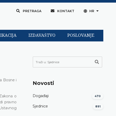
PRETRAGA
KONTAKT
HR
IKACIJA
IZDAVAŠTVO
POSLOVANJE
va Bosne i
Novosti
Događaji
 Zakona o
470
di pravno
Sjednice
891
 Ustavnog