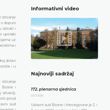
Informativni video
isticanje
a o dopuni
sticati i
o uporabi
ucijama uz
pečatima i
koj državi
oriste i u
Najnoviji sadržaj
isticanja
t Bosne i
172. plenarna sjednica
ituaciji,
03.07.2026.
iti privid
tavni sud
Ustavni sud Bosne i Hercegovine je 2. i
tegritet i