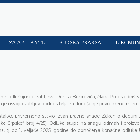
ZA APELANTE
SUDSKA PRAKSA
E-KOMUN
ine, odlučujući o zahtjevu Denisa Bećirovića, člana Predsjedništ
m je usvojio zahtjev podnositelja za donošenje privremene mjere.
stalog, privremeno stavio izvan pravne snage Zakon o dopuni
like Srpske“ broj 4/25). Odluka stupa na snagu odmah i proizvo
, tj. od 1. veljače 2025. godine do donošenja konačne odluke