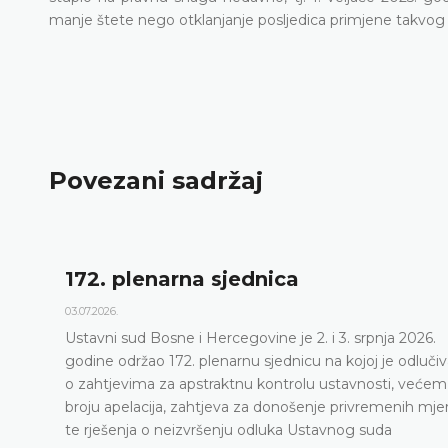
manje štete nego otklanjanje posljedica primjene takvog 
Povezani sadržaj
172. plenarna sjednica
03.07.2026.
Ustavni sud Bosne i Hercegovine je 2. i 3. srpnja 2026.
godine održao 172. plenarnu sjednicu na kojoj je odluči
o zahtjevima za apstraktnu kontrolu ustavnosti, većem
broju apelacija, zahtjeva za donošenje privremenih mje
te rješenja o neizvršenju odluka Ustavnog suda