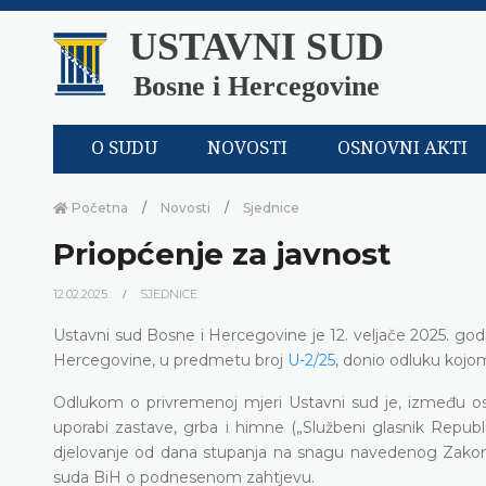
USTAVNI SUD
Bosne i Hercegovine
O SUDU
NOVOSTI
OSNOVNI AKTI
Početna
Novosti
Sjednice
Priopćenje za javnost
12.02.2025.
SJEDNICE
Ustavni sud Bosne i Hercegovine je 12. veljače 2025. god
Hercegovine, u predmetu broj
U-2/25
, donio odluku kojo
Odlukom o privremenoj mjeri Ustavni sud je, između o
uporabi zastave, grba i himne („Službeni glasnik Repub
djelovanje od dana stupanja na snagu navedenog Zakona
suda BiH o podnesenom zahtjevu.