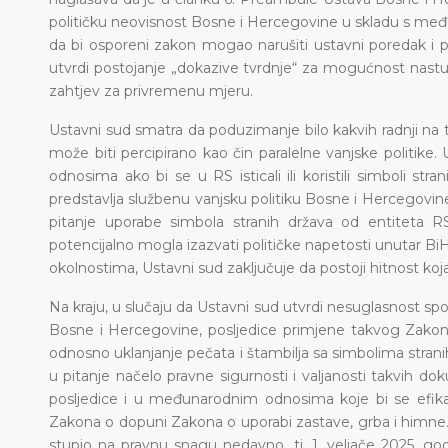
političku neovisnost Bosne i Hercegovine u skladu s međ
da bi osporeni zakon mogao narušiti ustavni poredak i po
utvrdi postojanje „dokazive tvrdnje“ za mogućnost nastup
zahtjev za privremenu mjeru.
Ustavni sud smatra da poduzimanje bilo kakvih radnji n
može biti percipirano kao čin paralelne vanjske politike
odnosima ako bi se u RS isticali ili koristili simboli s
predstavlja službenu vanjsku politiku Bosne i Hercegovine
pitanje uporabe simbola stranih država od entiteta R
potencijalno mogla izazvati političke napetosti unutar Bi
okolnostima, Ustavni sud zaključuje da postoji hitnost k
Na kraju, u slučaju da Ustavni sud utvrdi nesuglasnost 
Bosne i Hercegovine, posljedice primjene takvog Zakona z
odnosno uklanjanje pečata i štambilja sa simbolima strani
u pitanje načelo pravne sigurnosti i valjanosti takvih d
posljedice i u međunarodnim odnosima koje bi se efik
Zakona o dopuni Zakona o uporabi zastave, grba i himne.
stupio na pravnu snagu nedavno, tj. 1. veljače 2025. go