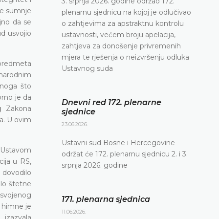
3. srpnja 2026. godine održao 172.
ne sumnje
plenarnu sjednicu na kojoj je odlučivao
ljno da se
o zahtjevima za apstraktnu kontrolu
ud usvojio
ustavnosti, većem broju apelacija,
zahtjeva za donošenje privremenih
mjera te rješenja o neizvršenju odluka
 predmeta
Ustavnog suda
unarodnim
 onoga što
orno je da
Dnevni red 172. plenarne
og Zakona
sjednice
ja. U ovim
23.06.2026.
Ustavni sud Bosne i Hercegovine
s Ustavom
održat će 172. plenarnu sjednicu 2. i 3.
cija u RS,
srpnja 2026. godine
i dovodilo
lo štetne
usvojenog
171. plenarna sjednica
 himne je
11.06.2026.
 izazvala