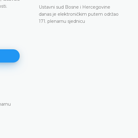
sti.
Ustavni sud Bosne i Hercegovine
danas je elektroničkim putem održao
171. plenarnu sjednicu
171. plenarna sjednica
11.06.2026.
narnu
Ustavni sud Bosne i Hercegovine danas je elekt
putem održao 171. plenarnu sjednicu
DETALJNIJE