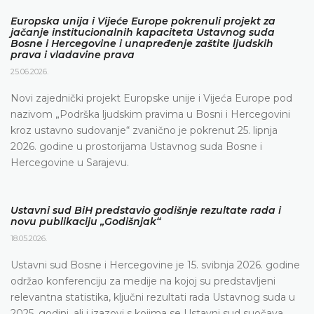
Europska unija i Vijeće Europe pokrenuli projekt za
jačanje institucionalnih kapaciteta Ustavnog suda
Bosne i Hercegovine i unapređenje zaštite ljudskih
prava i vladavine prava
25.06.2026.
Novi zajednički projekt Europske unije i Vijeća Europe pod
nazivom „Podrška ljudskim pravima u Bosni i Hercegovini
kroz ustavno sudovanje“ zvanično je pokrenut 25. lipnja
2026. godine u prostorijama Ustavnog suda Bosne i
Hercegovine u Sarajevu.
Ustavni sud BiH predstavio godišnje rezultate rada i
novu publikaciju „Godišnjak“
18.05.2026.
Ustavni sud Bosne i Hercegovine je 15. svibnja 2026. godine
održao konferenciju za medije na kojoj su predstavljeni
relevantna statistika, ključni rezultati rada Ustavnog suda u
2025. godini, ali i izazovi s kojima se Ustavni sud suočava