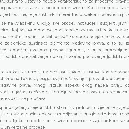
strukturirano ustavno načelo karakteristično za moderne pravne
kog pravnog sustava u modernome svijetu. Kao temeljno ustavn
vrijednostima, te je suštinski inherentno u svakom ustavnom pita
na „vladavinu u kojoj sve osobe, institucije i subjekti, javni i
nima koji se javno donose, podjednako izvršavaju i po kojima se
dima međunarodnih ljudskih prava.“ Europsko povjerenstvo za de
e zajedničke suštinske elemente vladavine prava, a to su za
oces donošenja zakona, pravna sigurnost, zabrana proizvoljnosti
i sudsko preispitivanje upravnih akata, poštovanje ljudskih pra
oretka koji se temelji na prevlasti zakona i ustava kao vrhovno
e ustavne nadležnosti, osiguravaju poštovanje i provedbu državnih 
ladavine prava. Mnogi različiti aspekti ovog načela bivaju ot
nja u jačanju države na temelju vladavine prava te osiguravan
nteres da ih se proučava.
prinosi jačanju zajedničkih ustavnih vrijednosti u cijelome svijetu
i na sličan način, dok se razumijevanje drugih vrijednosti može
koji su u tijeku u modernome svijetu doprinose zajedničkom razu
ji u univerzalne procese.