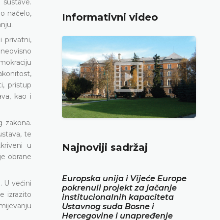
 sustave.
o načelo,
Informativni video
nju.
 privatni,
 neovisno
mokraciju
konitost,
, pristup
va, kao i
g zakona.
ustava, te
kriveni u
Najnoviji sadržaj
je obrane
Europska unija i Vijeće Europe
. U većini
pokrenuli projekt za jačanje
 izrazito
institucionalnih kapaciteta
mijevanju
Ustavnog suda Bosne i
Hercegovine i unapređenje