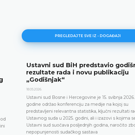
PREGLEDAJTE SVE IZ - DOGAĐAJI
stavni sud BiH predstavio godišnje
ezultate rada i novu publikaciju
Godišnjak“
05.2026.
tavni sud Bosne i Hercegovine je 15. svibnja 2026.
dine održao konferenciju za medije na kojoj su
edstavljeni relevantna statistika, ključni rezultati rada
tavnog suda u 2025. godini, ali i izazovi s kojima se
tavni sud suočava posljednjih godina, naročito zbog
popunjenosti sudačkog sastava