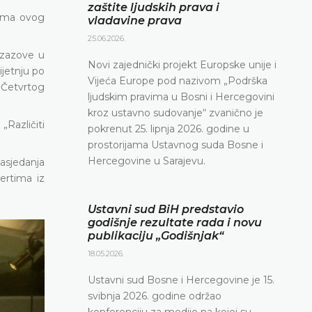
zaštite ljudskih prava i
tima ovog
vladavine prava
25.06.2026.
izazove u
Novi zajednički projekt Europske unije i
ijetnju po
Vijeća Europe pod nazivom „Podrška
 Četvrtog
ljudskim pravima u Bosni i Hercegovini
kroz ustavno sudovanje“ zvanično je
„Različiti
pokrenut 25. lipnja 2026. godine u
prostorijama Ustavnog suda Bosne i
Hercegovine u Sarajevu.
asjedanja
ertima iz
Ustavni sud BiH predstavio
godišnje rezultate rada i novu
publikaciju „Godišnjak“
18.05.2026.
Ustavni sud Bosne i Hercegovine je 15.
svibnja 2026. godine održao
konferenciju za medije na kojoj su