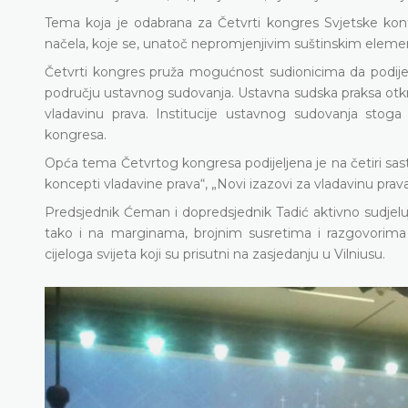
Tema koja je odabrana za Četvrti kongres Svjetske kon
načela, koje se, unatoč nepromjenjivim suštinskim elemen
Četvrti kongres pruža mogućnost sudionicima da podijele
području ustavnog sudovanja. Ustavna sudska praksa otkriva
vladavinu prava. Institucije ustavnog sudovanja stog
kongresa.
Opća tema Četvrtog kongresa podijeljena je na četiri sasta
koncepti vladavine prava“, „Novi izazovi za vladavinu prava“
Predsjednik Ćeman i dopredsjednik Tadić aktivno sudjel
tako i na marginama, brojnim susretima i razgovorima
cijeloga svijeta koji su prisutni na zasjedanju u Vilniusu.