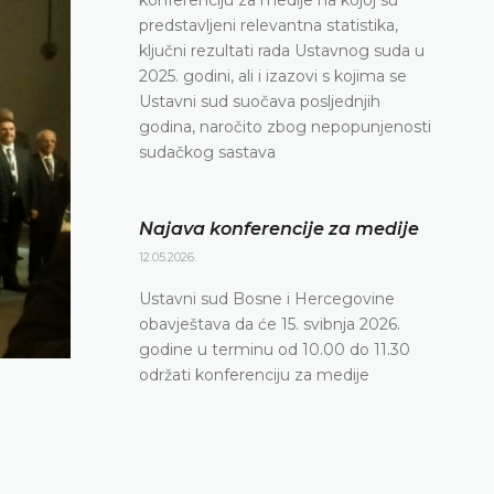
predstavljeni relevantna statistika,
ključni rezultati rada Ustavnog suda u
2025. godini, ali i izazovi s kojima se
Ustavni sud suočava posljednjih
godina, naročito zbog nepopunjenosti
sudačkog sastava
Najava konferencije za medije
12.05.2026.
Ustavni sud Bosne i Hercegovine
obavještava da će 15. svibnja 2026.
godine u terminu od 10.00 do 11.30
održati konferenciju za medije