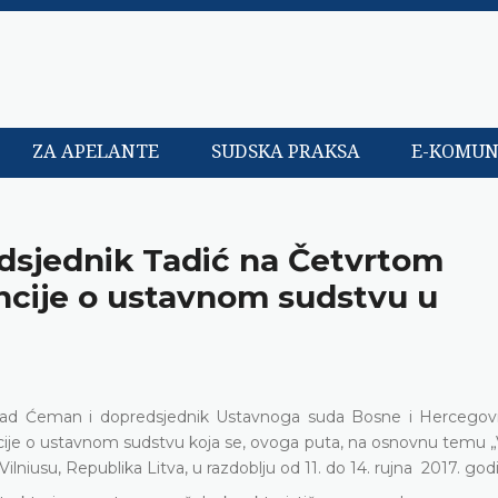
ZA APELANTE
SUDSKA PRAKSA
E-KOMUN
dsjednik Tadić na Četvrtom
ncije o ustavnom sudstvu u
sad Ćeman i dopredsjednik Ustavnoga suda Bosne i Hercego
cije o ustavnom sudstvu koja se, ovoga puta, na osnovnu temu „
niusu, Republika Litva, u razdoblju od 11. do 14. rujna
2017. god