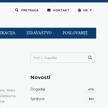
PRETRAGA
KONTAKT
HR
IKACIJA
IZDAVAŠTVO
POSLOVANJE
Novosti
Događaji
470
vine Mato
Vladavina
Sjednice
891
ine.