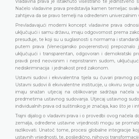
Vladavina prava je istaknuto višestrano te jedinstveno 
Načelo vladavine prava predstavlja kamen temeljac sva
zahtijeva da se pravo temelji na određenim univerzalnim 
Prevladavajući moderni koncept vladavine prava odnosi se 
uključujući i samu državu, imaju odgovornost prema zako
presuđuje, te koji su u suglasnosti s normama i standar
putem prava (Venecijansko povjerenstvo) prepoznalo j
uključujući i transparentan, odgovoran i demokratski pr
pravdi pred neovisnim i nepristranim sudom, uključujući 
nediskriminacija
i jednakost pred zakonom.
Ustavni sudovi i ekvivalentna tijela su čuvari pravnog p
Ustavni sudovi ili ekvivalentne institucije, u okviru svoj
imaju snažan utjecaj na oblikovanje sadržaja načela v
predmetima ustavnog sudovanja. Utjecaj ustavnog sudova
individualnih prava od suštinskog je značaja, kao što je i i
Trajni dijalog o vladavini prava i o provedbi ovog načela do
zemalja, određene ustavne vrijednosti mogu se promatrat
razlikovati. Unatoč tome, procesi globalne integracije 
ustavnih vrijednosti, te, posljedično, njihovoj transformaci