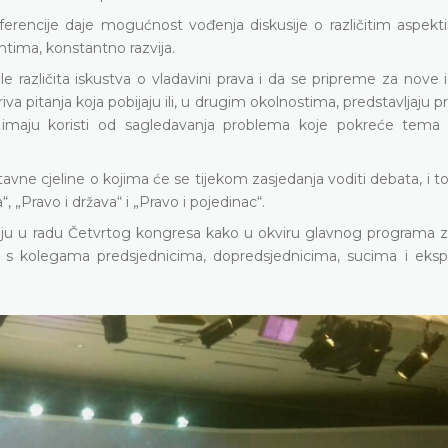
ferencije daje mogućnost vođenja diskusije o različitim aspek
tima, konstantno razvija.
 različita iskustva o vladavini prava i da se pripreme za nove 
 pitanja koja pobijaju ili, u drugim okolnostima, predstavljaju pr
a imaju koristi od sagledavanja problema koje pokreće tema
vne cjeline o kojima će se tijekom zasjedanja voditi debata, i to 
, „Pravo i država“ i „Pravo i pojedinac“.
uju u radu Četvrtog kongresa kako u okviru glavnog programa z
 s kolegama predsjednicima, dopredsjednicima, sucima i eksp