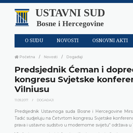
USTAVNI SUD
Bosne i Hercegovine
O SUDU
NOVOSTI
OSNOVNI AKTI
Početna
Novosti
Događaji
Predsjednik Ćeman i dopre
kongresu Svjetske konfere
Vilniusu
11.09.2017.
DOGAĐAJI
Predsjednik Ustavnoga suda Bosne i Hercegovine Mir
Tadić sudjeluju na Četvrtom kongresu Svjetske konferen
prava i ustavno sudstvo u modernome svijetu“ održava u Vil