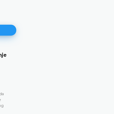
Najava konferencije za medije
12.05.2026.
Ustavni sud Bosne i Hercegovine obavještava da će 15.
svibnja 2026. godine u terminu od 10.00 do 11.30 održati
konferenciju za medije
DETALJNIJE