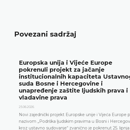
Povezani sadržaj
opska unija i Vijeće Europe
U
renuli projekt za jačanje
r
titucionalnih kapaciteta Ustavnog
„
a Bosne i Hercegovine i
18.
pređenje zaštite ljudskih prava i
Us
davine prava
go
pr
26.
Us
zajednički projekt Europske unije i Vijeća Europe pod
Us
om „Podrška ljudskim pravima u Bosni i Hercegovini
ne
ustavno sudovanje“ zvanično je pokrenut 25. lipnja