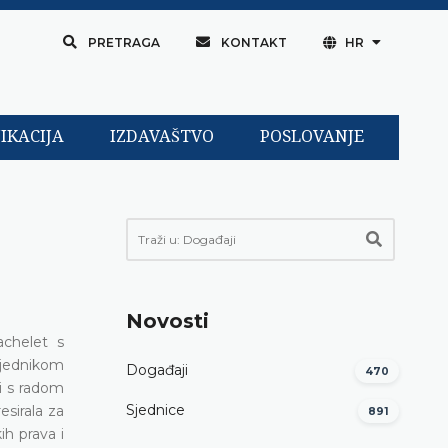
PRETRAGA
KONTAKT
HR
IKACIJA
IZDAVAŠTVO
POSLOVANJE
Novosti
achelet s
sjednikom
Događaji
470
i s radom
Sjednice
sirala za
891
ih prava i