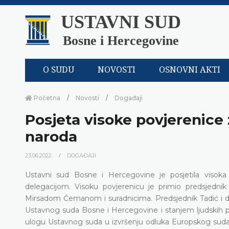
USTAVNI SUD
Bosne i Hercegovine
O SUDU
NOVOSTI
OSNOVNI AKTI
Početna
Novosti
Događaji
Posjeta visoke povjerenice 
naroda
23.06.2022.
DOGAĐAJI
Ustavni sud Bosne i Hercegovine je posjetila visoka 
delegacijom. Visoku povjerenicu je primio predsjed
Mirsadom Ćemanom i suradnicima. Predsjednik Tadić i d
Ustavnog suda Bosne i Hercegovine i stanjem ljudskih pr
ulogu Ustavnog suda u izvršenju odluka Europskog suda za