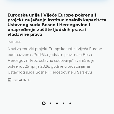
 Europe pokrenuli
Ustavni sud BiH predst
itucionalnih kapaciteta
rezultate rada i novu p
 Hercegovine i
18.05.2026.
dskih prava i
Ustavni sud Bosne i Hercegov
godine održao konferenciju z
predstavljeni relevantna statis
ske unije i Vijeća Europe
Ustavnog suda u 2025. godini, 
im pravima u Bosni i
Ustavni sud suočava posljedn
dovanje“ zvanično je
nepopunjenosti sudačkog s
ine u prostorijama
DETALJNIJE
egovine u Sarajevu.