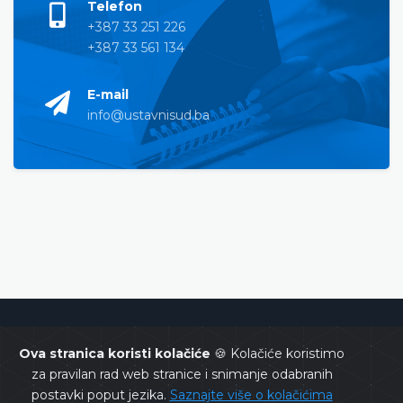
Telefon
+387 33 251 226
+387 33 561 134
E-mail
info@ustavnisud.ba
Ustavni sud Bosne i Hercegovine
Ova stranica koristi kolačiće
🍪 Kolačiće koristimo
za pravilan rad web stranice i snimanje odabranih
postavki poput jezika.
Saznajte više o kolačićima