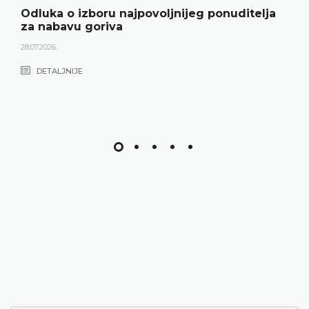
Odluka o izboru najpovoljnijeg ponuditelja
za nabavu goriva
28.07.2026.
DETALJNIJE