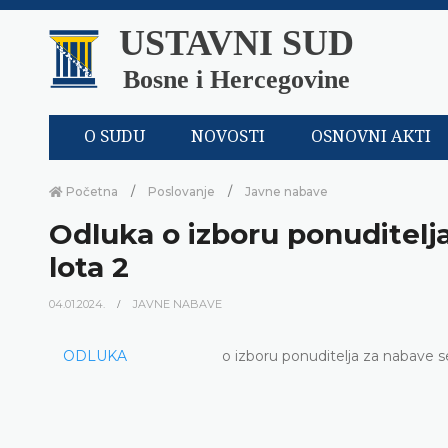
USTAVNI SUD
Bosne i Hercegovine
O SUDU
NOVOSTI
OSNOVNI AKTI
Početna
Poslovanje
Javne nabave
Odluka o izboru ponuditelja
lota 2
04.01.2024.
JAVNE NABAVE
ODLUKA
o izboru ponuditelja za nabave se