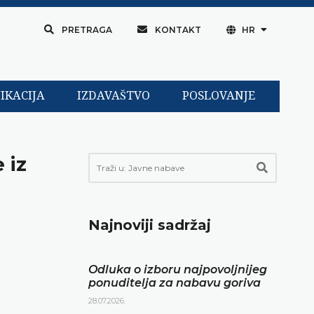
PRETRAGA
KONTAKT
HR
IKACIJA
IZDAVAŠTVO
POSLOVANJE
 iz
Najnoviji sadržaj
Odluka o izboru najpovoljnijeg
ponuditelja za nabavu goriva
28.07.2026.