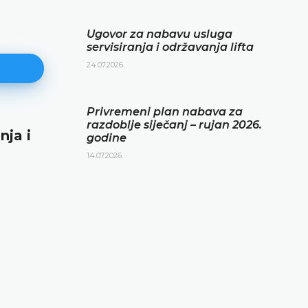
Ugovor za nabavu usluga
servisiranja i održavanja lifta
24.07.2026.
Privremeni plan nabava za
razdoblje siječanj – rujan 2026.
nja i
Privremeni plan nabava za razd
godine
siječanj – rujan 2026. godine
14.07.2026.
14.07.2026.
DETALJNIJE