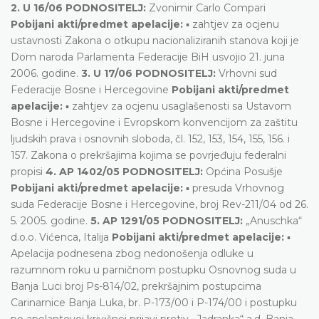
2. U 16/06 PODNOSITELJ:
Zvonimir Carlo Compari
Pobijani akti/predmet apelacije:
▪ zahtjev za ocjenu
ustavnosti Zakona o otkupu nacionaliziranih stanova koji je
Dom naroda Parlamenta Federacije BiH usvojio 21. juna
2006. godine.
3. U 17/06 PODNOSITELJ:
Vrhovni sud
Federacije Bosne i Hercegovine
Pobijani akti/predmet
apelacije:
▪ zahtjev za ocjenu usaglašenosti sa Ustavom
Bosne i Hercegovine i Evropskom konvencijom za zaštitu
ljudskih prava i osnovnih sloboda, čl. 152, 153, 154, 155, 156. i
157. Zakona o prekršajima kojima se povrjeđuju federalni
propisi
4. AP 1402/05 PODNOSITELJ:
Općina Posušje
Pobijani akti/predmet apelacije:
▪ presuda Vrhovnog
suda Federacije Bosne i Hercegovine, broj Rev-211/04 od 26.
5. 2005. godine.
5. AP 1291/05 PODNOSITELJ:
„Anuschka“
d.o.o. Vićenca, Italija
Pobijani akti/predmet apelacije:
▪
Apelacija podnesena zbog nedonošenja odluke u
razumnom roku u parničnom postupku Osnovnog suda u
Banja Luci broj Ps-814/02, prekršajnim postupcima
Carinarnice Banja Luka, br. P-173/00 i P-174/00 i postupku
po apelantovoj krivičnoj prijavi protiv „Jadranka“ a.d. Banja