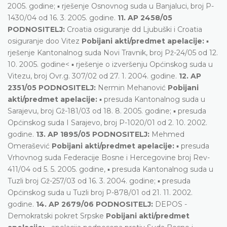
2005. godine; ▪ rješenje Osnovnog suda u Banjaluci, broj P-
1430/04 od 16. 3. 2005. godine.
11. AP 2458/05
PODNOSITELJ:
Croatia osiguranje dd Ljubuški i Croatia
osiguranje doo Vitez
Pobijani akti/predmet apelacije:
▪
rješenje Kantonalnog suda Novi Travnik, broj Pž-24/05 od 12.
10. 2005. godine< ▪ rješenje o izveršenju Općinskog suda u
Vitezu, broj Ovr.g. 307/02 od 27. 1. 2004. godine.
12. AP
2351/05 PODNOSITELJ:
Nermin Mehanović
Pobijani
akti/predmet apelacije:
▪ presuda Kantonalnog suda u
Sarajevu, broj Gž-181/03 od 18. 8. 2005. godine; ▪ presuda
Općinskog suda I Sarajevo, broj P-1020/01 od 2. 10. 2002.
godine.
13. AP 1895/05 PODNOSITELJ:
Mehmed
Omerašević
Pobijani akti/predmet apelacije:
▪ presuda
Vrhovnog suda Federacije Bosne i Hercegovine broj Rev-
411/04 od 5. 5. 2005. godine, ▪ presuda Kantonalnog suda u
Tuzli broj Gž-257/03 od 16. 3. 2004. godine; ▪ presuda
Općinskog suda u Tuzli broj P-878/01 od 21. 11. 2002.
godine.
14. AP 2679/06 PODNOSITELJ:
DEPOS -
Demokratski pokret Srpske
Pobijani akti/predmet