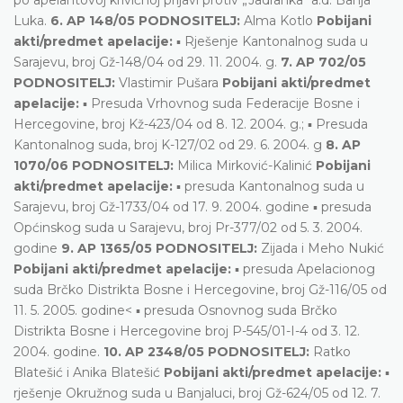
Luka.
6. AP 148/05 PODNOSITELJ:
Alma Kotlo
Pobijani
akti/predmet apelacije:
▪ Rješenje Kantonalnog suda u
Sarajevu, broj Gž-148/04 od 29. 11. 2004. g.
7. AP 702/05
PODNOSITELJ:
Vlastimir Pušara
Pobijani akti/predmet
apelacije:
▪ Presuda Vrhovnog suda Federacije Bosne i
Hercegovine, broj Kž-423/04 od 8. 12. 2004. g.; ▪ Presuda
Kantonalnog suda, broj K-127/02 od 29. 6. 2004. g
8. AP
1070/06 PODNOSITELJ:
Milica Mirković-Kalinić
Pobijani
akti/predmet apelacije:
▪ presuda Kantonalnog suda u
Sarajevu, broj Gž-1733/04 od 17. 9. 2004. godine ▪ presuda
Općinskog suda u Sarajevu, broj Pr-377/02 od 5. 3. 2004.
godine
9. AP 1365/05 PODNOSITELJ:
Zijada i Meho Nukić
Pobijani akti/predmet apelacije:
▪ presuda Apelacionog
suda Brčko Distrikta Bosne i Hercegovine, broj Gž-116/05 od
11. 5. 2005. godine< ▪ presuda Osnovnog suda Brčko
Distrikta Bosne i Hercegovine broj P-545/01-I-4 od 3. 12.
2004. godine.
10. AP 2348/05 PODNOSITELJ:
Ratko
Blatešić i Anika Blatešić
Pobijani akti/predmet apelacije:
▪
rješenje Okružnog suda u Banjaluci, broj Gž-624/05 od 12. 7.