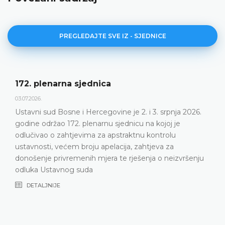
PREGLEDAJTE SVE IZ - SJEDNICE
Dnevni red 172. plenarne sjednice
23.06.2026.
srpnja 2026.
Ustavni sud Bosne i Hercegovine održat će
oj je
plenarnu sjednicu 2. i 3. srpnja 2026. godin
rolu
DETALJNIJE
 za
 neizvršenju