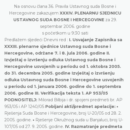
Na osnovu člana 36. Pravila Ustavnog suda Bosne i
Hercegovine zakazujem
XXXIV. PLENARNU SJEDNICU
USTAVNOG SUDA BOSNE I HERCEGOVINE
za 29.
septembar 2006. godine
s početkom u 9:30 sati
Predlažem sljedeći Dnevni red :
I. Usvajanje Zapisnika sa
XXXIII. plenarne sjednice Ustavnog suda Bosne i
Hercegovine, održane 7. i 8. jula 2006. godine II.
Izvještaj o izvršenju odluka Ustavnog suda Bosne i
Hercegovine usvojenih u periodu od 1. oktobra 2005.
do 31. decembra 2005. godine Izvještaj o izvršenju
odluka Ustavnog suda Bosne i Hercegovine usvojenih
u periodu od 1. januara 2006. godine do 1. septembra
2006. godine III. Verifikacija teksta
1. AP 953/05
PODNOSITELJ:
Milorad Bilbija i dr. spojeni predmeti br. AP
953/05 i AP 1240/05
Pobijani akti/predmet apelacije:
▪
Rješenja Suda Bosne i Hercegovine, broj U-20/05 od 28. 2.
2005. godine. ▪ Rješenje Okružnog suda u Banjaluci, broj U-
107/05 od 27. 9. 2005. godine.
IV. Razmatranje predmeta