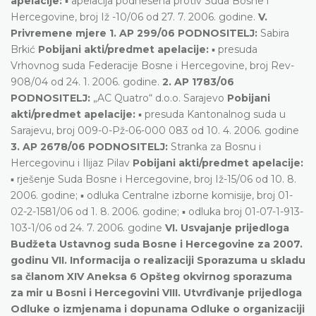
apelacije:
▪ apelacija podnesena protiv Suda Bosne i
Hercegovine, broj Iž -10/06 od 27. 7. 2006. godine.
V.
Privremene mjere
1. AP 299/06 PODNOSITELJ:
Sabira
Brkić
Pobijani akti/predmet apelacije:
▪ presuda
Vrhovnog suda Federacije Bosne i Hercegovine, broj Rev-
908/04 od 24. 1. 2006. godine.
2. AP 1783/06
PODNOSITELJ:
„AC Quatro“ d.o.o. Sarajevo
Pobijani
akti/predmet apelacije:
▪ presuda Kantonalnog suda u
Sarajevu, broj 009-0-Pž-06-000 083 od 10. 4. 2006. godine
3. AP 2678/06 PODNOSITELJ:
Stranka za Bosnu i
Hercegovinu i Ilijaz Pilav
Pobijani akti/predmet apelacije:
▪ rješenje Suda Bosne i Hercegovine, broj Iž-15/06 od 10. 8.
2006. godine; ▪ odluka Centralne izborne komisije, broj 01-
02-2-1581/06 od 1. 8. 2006. godine; ▪ odluka broj 01-07-1-913-
103-1/06 od 24. 7. 2006. godine
VI. Usvajanje prijedloga
Budžeta Ustavnog suda Bosne i Hercegovine za 2007.
godinu VII. Informacija o realizaciji Sporazuma u skladu
sa članom XIV Aneksa 6 Opšteg okvirnog sporazuma
za mir u Bosni i Hercegovini VIII. Utvrđivanje prijedloga
Odluke o izmjenama i dopunama Odluke o organizaciji