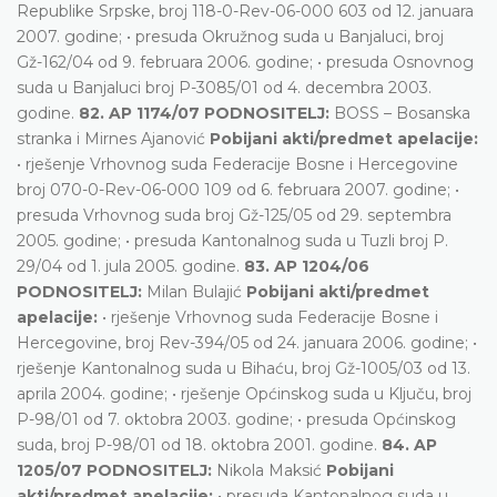
Republike Srpske, broj 118-0-Rev-06-000 603 od 12. januara
2007. godine; • presuda Okružnog suda u Banjaluci, broj
Gž-162/04 od 9. februara 2006. godine; • presuda Osnovnog
suda u Banjaluci broj P-3085/01 od 4. decembra 2003.
godine.
82. AP 1174/07 PODNOSITELJ:
BOSS – Bosanska
stranka i Mirnes Ajanović
Pobijani akti/predmet apelacije:
• rješenje Vrhovnog suda Federacije Bosne i Hercegovine
broj 070-0-Rev-06-000 109 od 6. februara 2007. godine; •
presuda Vrhovnog suda broj Gž-125/05 od 29. septembra
2005. godine; • presuda Kantonalnog suda u Tuzli broj P.
29/04 od 1. jula 2005. godine.
83. AP 1204/06
PODNOSITELJ:
Milan Bulajić
Pobijani akti/predmet
apelacije:
• rješenje Vrhovnog suda Federacije Bosne i
Hercegovine, broj Rev-394/05 od 24. januara 2006. godine; •
rješenje Kantonalnog suda u Bihaću, broj Gž-1005/03 od 13.
aprila 2004. godine; • rješenje Općinskog suda u Ključu, broj
P-98/01 od 7. oktobra 2003. godine; • presuda Općinskog
suda, broj P-98/01 od 18. oktobra 2001. godine.
84. AP
1205/07 PODNOSITELJ:
Nikola Maksić
Pobijani
akti/predmet apelacije:
• presuda Kantonalnog suda u