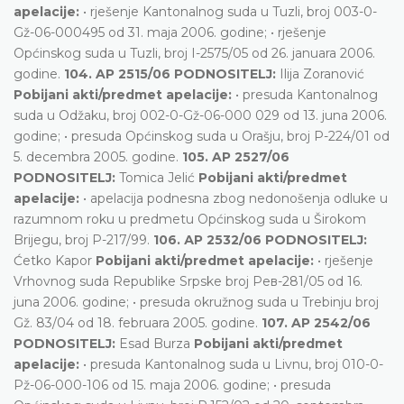
apelacije:
• rješenje Kantonalnog suda u Tuzli, broj 003-0-
Gž-06-000495 od 31. maja 2006. godine; • rješenje
Općinskog suda u Tuzli, broj I-2575/05 od 26. januara 2006.
godine.
104. AP 2515/06 PODNOSITELJ:
Ilija Zoranović
Pobijani akti/predmet apelacije:
• presuda Kantonalnog
suda u Odžaku, broj 002-0-Gž-06-000 029 od 13. juna 2006.
godine; • presuda Općinskog suda u Orašju, broj P-224/01 od
5. decembra 2005. godine.
105. AP 2527/06
PODNOSITELJ:
Tomica Jelić
Pobijani akti/predmet
apelacije:
• apelacija podnesna zbog nedonošenja odluke u
razumnom roku u predmetu Općinskog suda u Širokom
Brijegu, broj P-217/99.
106. АP 2532/06 PODNOSITELJ:
Ćetko Kapor
Pobijani akti/predmet apelacije:
• rješenje
Vrhovnog suda Republike Srpske broj Рев-281/05 оd 16.
јuna 2006. godine; • presuda okružnog suda u Trebinju broj
Gž. 83/04 оd 18. februara 2005. godine.
107. AP 2542/06
PODNOSITELJ:
Esad Burza
Pobijani akti/predmet
apelacije:
• presuda Kantonalnog suda u Livnu, broj 010-0-
Pž-06-000-106 od 15. maja 2006. godine; • presuda