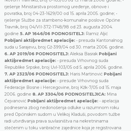
rješenje Ministarstva prostornog uređenje, obnove i
povratka, broj 04-23-1629/00 od 15. aprila 2005. godine; •
rješenje Službe za stambeno-komunalne poslove Općine
Travnik, broj 04/VII-372-1748/98 od 23. augusta 2004.
godine
5. AP 1646/06 PODNOSITELJ:
Ramiz Aljić
Pobijani akti/predmet apelacije:
• presuda Kantonalnog
suda u Sarajevu, broj Gž-399/04 od 30. marta 2006. godine.
6. AP 2019/06 PODNOSITELJ:
Aleksa Basrak
Pobijani
akti/predmet apelacije:
• presuda Vrhovnog suda
Republike Srpske, broj Uvl-103/05 od 5. aprila 2006. godine.
7. AP 2323/06 PODNOSITELJ:
Haris Martinović
Pobijani
akti/predmet apelacije:
• presude Vrhovnog suda
Federacije Bosne i Hercegovine, broj Kžk-7/05 od 15. maja
2006. godine
8. AP 3304/06 PODNOSITELJICA:
Mina
Ćejvanović
Pobijani akti/predmet apelacije:
• apelacija
podnesena zbog nedonošenja odluke u razumnom roku
pred Općinskim sudom u Velikoj Kladuši, povodom tužbe
radi utvrđivanja prava suvlasništva na nekretninama
stečenim u toku vanbračne zajednice koja je registrovana