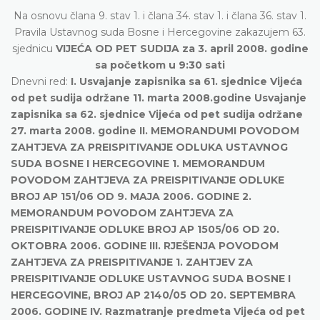
Na osnovu člana 9. stav 1. i člana 34. stav 1. i člana 36. stav 1.
Pravila Ustavnog suda Bosne i Hercegovine zakazujem 63.
sjednicu
VIJEĆA OD PET SUDIJA za 3. april 2008. godine
sa početkom u 9:30 sati
Dnevni red:
I. Usvajanje zapisnika sa 61. sjednice Vijeća
od pet sudija održane 11. marta 2008.godine Usvajanje
zapisnika sa 62. sjednice Vijeća od pet sudija održane
27. marta 2008. godine II. MEMORANDUMI POVODOM
ZAHTJEVA ZA PREISPITIVANJE ODLUKA USTAVNOG
SUDA BOSNE I HERCEGOVINE 1. MEMORANDUM
POVODOM ZAHTJEVA ZA PREISPITIVANJE ODLUKE
BROJ AP 151/06 OD 9. MAJA 2006. GODINE 2.
MEMORANDUM POVODOM ZAHTJEVA ZA
PREISPITIVANJE ODLUKE BROJ AP 1505/06 OD 20.
OKTOBRA 2006. GODINE III. RJEŠENJA POVODOM
ZAHTJEVA ZA PREISPITIVANJE 1. ZAHTJEV ZA
PREISPITIVANJE ODLUKE USTAVNOG SUDA BOSNE I
HERCEGOVINE, BROJ AP 2140/05 OD 20. SEPTEMBRA
2006. GODINE IV. Razmatranje predmeta Vijeća od pet