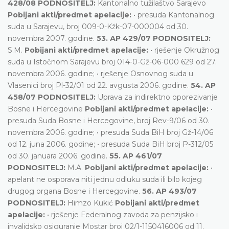
428/08 PODNOSITELJ:
Kantonalno tužilaštvo Sarajevo
Pobijani akti/predmet apelacije:
• presuda Kantonalnog
suda u Sarajevu, broj 009-0-Kžk-07-000004 od 30.
novembra 2007. godine.
53. АP 429/07 PODNOSITELJ:
S.M.
Pobijani akti/predmet apelacije:
• rješenje Okružnog
suda u Istočnom Sarajevu broj 014-0-Gž-06-000 629 оd 27.
novembra 2006. godine; • rješenje Osnovnog suda u
Vlasenici broj Pl-32/01 оd 22. avgusta 2006. godine.
54. AP
458/07 PODNOSITELJ:
Uprava za indirektno oporezivanje
Bosne i Hercegovine
Pobijani akti/predmet apelacije:
•
presuda Suda Bosne i Hercegovine, broj Rev-9/06 od 30.
novembra 2006. godine; • presuda Suda BiH broj Gž-14/06
od 12. juna 2006. godine; • presuda Suda BiH broj P-312/05
od 30. januara 2006. godine.
55. AP 461/07
PODNOSITELJ:
M.A.
Pobijani akti/predmet apelacije:
•
apelant ne osporava niti jednu odluku suda ili bilo kojeg
drugog organa Bosne i Hercegovine.
56. AP 493/07
PODNOSITELJ:
Himzo Kukić
Pobijani akti/predmet
apelacije:
• rješenje Federalnog zavoda za penzijsko i
invalidsko osiguranje Mostar broj 02/1-1150416006 od 11.