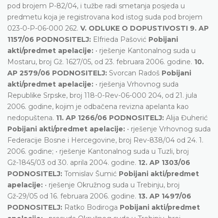
pod brojem P-82/04, i tužbe radi smetanja posjeda u
predmetu koja je registrovana kod istog suda pod brojem
023-0-P-06-000 262.
V. ODLUKE O DOPUSTIVOSTI 9. AP
1157/06 PODNOSITELJ:
Elfrieda Pašović
Pobijani
akti/predmet apelacije:
• rješenje Kantonalnog suda u
Mostaru, broj Gž. 1627/05, od 23. februara 2006. godine.
10.
AP 2579/06 PODNOSITELJ:
Svorcan Radoš
Pobijani
akti/predmet apelacije:
• rješenja Vrhovnog suda
Republike Srpske, broj 118-0-Rev-06-000 204, od 21. jula
2006. godine, kojim je odbačena revizna apelanta kao
nedopuštena.
11. AP 1266/06 PODNOSITELJ:
Alija Đuherić
Pobijani akti/predmet apelacije:
• rješenje Vrhovnog suda
Federacije Bosne i Hercegovine, broj Rev-838/04 od 24. 1.
2006. godine; • rješenje Kantonalnog suda u Tuzli, broj
Gž-1845/03 od 30. aprila 2004. godine.
12. AP 1303/06
PODNOSITELJ:
Tomislav Šumić
Pobijani akti/predmet
apelacije:
• rješenje Okružnog suda u Trebinju, broj
Gž-29/05 od 16. februara 2006. godine.
13. AP 1497/06
PODNOSITELJ:
Ratko Bodiroga
Pobijani akti/predmet