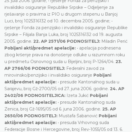
25. jula 2006. godine; • rješenje Fonda za penzijsko i
invalidsko osiguranje Republike Srpske – Odjeljenje za
rješavanje o pravima iz PIO u drugom stepenu u Banjoj
Luci, broj 1025316132 od 10. decembra 2005. godine; •
rješenje Fonda za penzijsko i invalidsko osiguranje Republike
Srpske – Filijala Banja Luka, broj 1025316132 od 19. augusta
2005. godine.
22. AP 2571/06 PODNOSITELJ:
Miladin Perić
Pobijani akti/predmet apelacije:
• apelacija podnesena
zbog kršenje prava na donošenje odluke u razumnom roku
u predmetu Osnovnog suda u Bijeljini, broj P-1264/04.
23.
AP 2766/06 PODNOSITELJ:
Federalni zavod za
mirovinsko/penzijsko i invalidsko osiguranje
Pobijani
akti/predmet apelacije:
• presude Kantonalnog suda u
Sarajevu, broj Gž-2700/05 od 27. juna 2006. godine.
24. AP
2402/06 PODNOSITELJICA:
Izeta Jukić
Pobijani
akti/predmet apelacije:
• presude Kantonalnog suda
Zenica, broj Gž-1695/05 od 6. juna 2006. godine.
25. AP
2650/06 PODNOSITELJ:
Mustafa Šabanović
Pobijani
akti/predmet apelacije:
• presuda Vrhovnog suda
Federacije Bosne i Hercegovine, broj Rev-1055/05 od 13. 6.