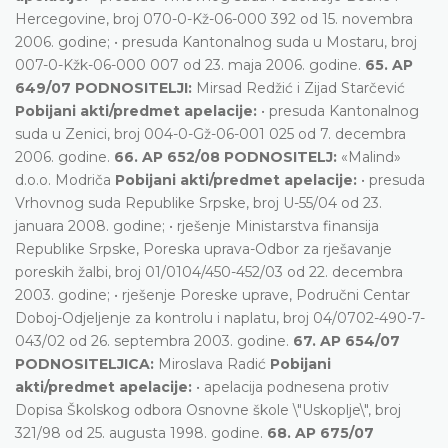
Hercegovine, broj 070-0-Kž-06-000 392 od 15. novembra
2006. godine; • presuda Kantonalnog suda u Mostaru, broj
007-0-Kžk-06-000 007 od 23. maja 2006. godine.
65. AP
649/07 PODNOSITELJI:
Mirsad Redžić i Zijad Starčević
Pobijani akti/predmet apelacije:
• presuda Kantonalnog
suda u Zenici, broj 004-0-Gž-06-001 025 od 7. decembra
2006. godine.
66. AP 652/08 PODNOSITELJ:
«Malind»
d.o.o. Modriča
Pobijani akti/predmet apelacije:
• presuda
Vrhovnog suda Republike Srpske, broj U-55/04 od 23.
januara 2008. godine; • rješenje Ministarstva finansija
Republike Srpske, Poreska uprava-Odbor za rješavanje
poreskih žalbi, broj 01/0104/450-452/03 od 22. decembra
2003. godine; • rješenje Poreske uprave, Područni Centar
Doboj-Odjeljenje za kontrolu i naplatu, broj 04/0702-490-7-
043/02 od 26. septembra 2003. godine.
67. AP 654/07
PODNOSITELJICA:
Miroslava Radić
Pobijani
akti/predmet apelacije:
• apelacija podnesena protiv
Dopisa Školskog odbora Osnovne škole \"Uskoplje\", broj
321/98 od 25. augusta 1998. godine.
68. AP 675/07