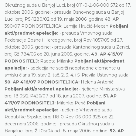
Okružnog suda u Banjoj Luci, broj 011-0-Ž-06-000 572 od 17.
oktobra 2006. godine; • presuda Osnovnog suda u Banjoj
Luci, broj PS-1280/02 od 19. maja 2006. godine 48. AP
390/07 PODNOSITELJICA: Lamija Hručić-Mecan
Pobijani
akti/predmet apelacije:
• presuda Vrhovnog suda
Federacije Bosne i Hercegovine, broj Rev-1057/05 od 27.
oktobra 2006. godine; • presuda Kantonalnog suda u Zenici,
broj Gž-784/05 od 28. juna 2005. godine.
49. AP 415/07
PODNOSITELJ:
Radeta Milanko
Pobijani akti/predmet
apelacije:
• apelacija ne sadrži neophodne elemente u
smislu člana 19. stav 2. tač. 2, 3, 4. i 5. Pravila Ustavnog suda
50. AP 416/07 PODNOSITELJICA:
Helena Antonić
Pobijani akti/predmet apelacije:
• rješenje Ministarstva
broj 18.05/2-P436/07 od 18. juna 2007. godine.
51. AP
417/07 PODNOSITELJ:
Milenko Perić
Pobijani
akti/predmet apelacije:
• rješenje Vrhovnog suda
Republike Srpske, broj 118-0-Rev-06-000 928 od 22.
decembra 2006. godine; • presuda Okružnog suda u
Banjaluci, broj Ž-105/04 od 18. maja 2006. godine.
52. AP