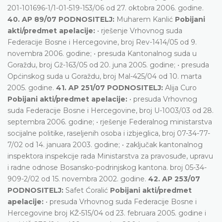
201-101696-1/1-01-519-153/06 od 27. oktobra 2006. godine.
40. AP 89/07 PODNOSITELJ:
Muharem Kanlić
Pobijani
akti/predmet apelacije:
• rješenje Vrhovnog suda
Federacije Bosne i Hercegovine, broj Rev-1414/05 od 9.
novembra 2006. godine; • presuda Kantonalnog suda u
Goraždu, broj Gž-163/05 od 20. juna 2005. godine; • presuda
Općinskog suda u Goraždu, broj Mal-425/04 od 10. marta
2005. godine.
41. AP 251/07 PODNOSITELJ:
Alija Curo
Pobijani akti/predmet apelacije:
• presuda Vrhovnog
suda Federacije Bosne i Hercegovine, broj U-1003/03 od 28.
septembra 2006. godine; • rješenje Federalnog ministarstva
socijalne politike, raseljenih osoba i izbjeglica, broj 07-34-77-
7/02 od 14. januara 2003. godine; • zaključak kantonalnog
inspektora inspekcije rada Ministarstva za pravosuđe, upravu
i radne odnose Bosansko-podrinjskog kantona. broj 05-34-
909-2/02 od 15. novembra 2002. godine.
42. AP 253/07
PODNOSITELJ:
Safet Ćoralić
Pobijani akti/predmet
apelacije:
• presuda Vrhovnog suda Federacije Bosne i
Hercegovine broj KŽ-515/04 od 23. februara 2005. godine i