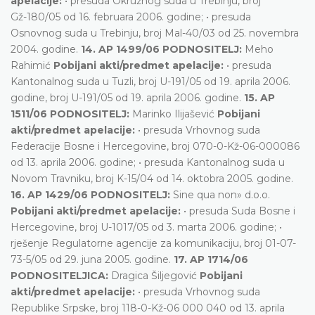
apelacije:
• presuda Okružnog suda u Trebinju, broj
Gž-180/05 od 16. februara 2006. godine; • presuda
Osnovnog suda u Trebinju, broj Mal-40/03 od 25. novembra
2004. godine.
14. AP 1499/06 PODNOSITELJ:
Meho
Rahimić
Pobijani akti/predmet apelacije:
• presuda
Kantonalnog suda u Tuzli, broj U-191/05 od 19. aprila 2006.
godine, broj U-191/05 od 19. aprila 2006. godine.
15. AP
1511/06 PODNOSITELJ:
Marinko Ilijašević
Pobijani
akti/predmet apelacije:
• presuda Vrhovnog suda
Federacije Bosne i Hercegovine, broj 070-0-Kž-06-000086
od 13. aprila 2006. godine; • presuda Kantonalnog suda u
Novom Travniku, broj K-15/04 od 14. oktobra 2005. godine.
16. AP 1429/06 PODNOSITELJ:
Sine qua non» d.o.o.
Pobijani akti/predmet apelacije:
• presuda Suda Bosne i
Hercegovine, broj U-1017/05 od 3. marta 2006. godine; •
rješenje Regulatorne agencije za komunikaciju, broj 01-07-
73-5/05 od 29. juna 2005. godine.
17. AP 1714/06
PODNOSITELJICA:
Dragica Šiljegović
Pobijani
akti/predmet apelacije:
• presuda Vrhovnog suda
Republike Srpske, broj 118-0-Kž-06 000 040 od 13. aprila