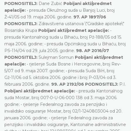
PODNOSITELJ:
Dane Zubić
Pobijani akti/predmet
apelacije:
• presuda Okružnog suda u Banjoj Luci, broj
Ž-41/05 od 19. maja 2006. godine.
97. AP 1897/06
PODNOSITELJ:
Zdravstvena ustanova \"Gradske apoteke\"
Bosanska Krupa
Pobijani akti/predmet apelacije:
•
presuda Kantonalnog suda u Bihaću, broj Pž-188/05 od 15.
maja 2006. godine; • presuda Općinskog suda u Bihaću, broj
PS-114/04 od 29. jula 2005. godine.
98. AP 2016/07
PODNOSITELJ:
Sulejman Somun
Pobijani akti/predmet
apelacije:
• rješenje Suda Bosne i Hercegovine, broj Rev-
5/07 od 9. maja 2007. godine; • presuda Suda BiH, broj
Gž-11/06 od 5. oktobra 2006. godine i broj P-03/04 od 3.
februara 2006. godine.
99. AP 2192/06 PODNOSITELJ:
P.I.
Pobijani akti/predmet apelacije:
• presuda Kantonalnog
suda Mostar, broj 007-0-U-06-000 138 od 3. maja 2006.
godine; • rješenje Federalnog zavoda za penzijsko i
invalidsko osiguranje Mostar, broj 02/1-1240803004 od 20.
januara 2006. godine; • rješenje Federalnog zavoda za
penzijsko i invalidsko osiguranje, Kantonalne administrativne