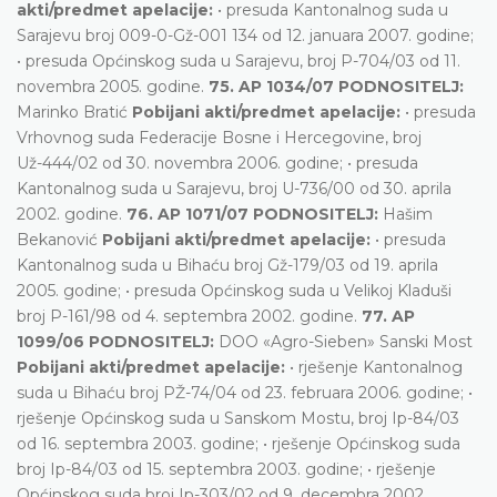
akti/predmet apelacije:
• presuda Kantonalnog suda u
Sarajevu broj 009-0-Gž-001 134 od 12. januara 2007. godine;
• presuda Općinskog suda u Sarajevu, broj P-704/03 od 11.
novembra 2005. godine.
75. AP 1034/07 PODNOSITELJ:
Marinko Bratić
Pobijani akti/predmet apelacije:
• presuda
Vrhovnog suda Federacije Bosne i Hercegovine, broj
Už-444/02 od 30. novembra 2006. godine; • presuda
Kantonalnog suda u Sarajevu, broj U-736/00 od 30. aprila
2002. godine.
76. AP 1071/07 PODNOSITELJ:
Hašim
Bekanović
Pobijani akti/predmet apelacije:
• presuda
Kantonalnog suda u Bihaću broj Gž-179/03 od 19. aprila
2005. godine; • presuda Općinskog suda u Velikoj Kladuši
broj P-161/98 od 4. septembra 2002. godine.
77. AP
1099/06 PODNOSITELJ:
DOO «Agro-Sieben» Sanski Most
Pobijani akti/predmet apelacije:
• rješenje Kantonalnog
suda u Bihaću broj PŽ-74/04 od 23. februara 2006. godine; •
rješenje Općinskog suda u Sanskom Mostu, broj Ip-84/03
od 16. septembra 2003. godine; • rješenje Općinskog suda
broj Ip-84/03 od 15. septembra 2003. godine; • rješenje
Općinskog suda broj Ip-303/02 od 9. decembra 2002.