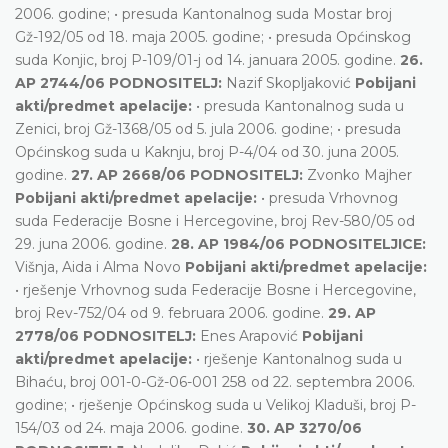
2006. godine; • presuda Kantonalnog suda Mostar broj
Gž-192/05 od 18. maja 2005. godine; • presuda Općinskog
suda Konjic, broj P-109/01-j od 14. januara 2005. godine.
26.
AP 2744/06 PODNOSITELJ:
Nazif Skopljaković
Pobijani
akti/predmet apelacije:
• presuda Kantonalnog suda u
Zenici, broj Gž-1368/05 od 5. jula 2006. godine; • presuda
Općinskog suda u Kaknju, broj P-4/04 od 30. juna 2005.
godine.
27. AP 2668/06 PODNOSITELJ:
Zvonko Majher
Pobijani akti/predmet apelacije:
• presuda Vrhovnog
suda Federacije Bosne i Hercegovine, broj Rev-580/05 od
29. juna 2006. godine.
28. AP 1984/06 PODNOSITELJICE:
Višnja, Aida i Alma Novo
Pobijani akti/predmet apelacije:
• rješenje Vrhovnog suda Federacije Bosne i Hercegovine,
broj Rev-752/04 od 9. februara 2006. godine.
29. AP
2778/06 PODNOSITELJ:
Enes Arapović
Pobijani
akti/predmet apelacije:
• rješenje Kantonalnog suda u
Bihaću, broj 001-0-Gž-06-001 258 od 22. septembra 2006.
godine; • rješenje Općinskog suda u Velikoj Kladuši, broj P-
154/03 od 24. maja 2006. godine.
30. AP 3270/06