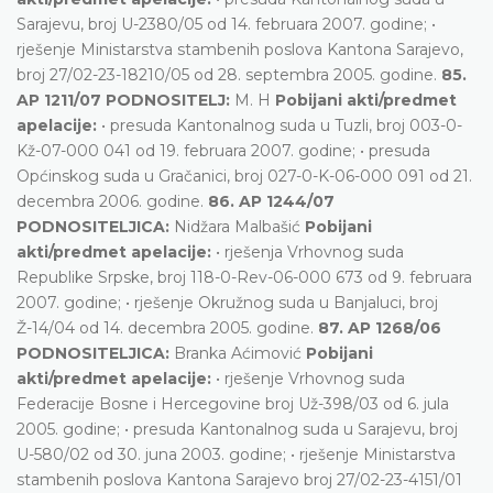
Sarajevu, broj U-2380/05 od 14. februara 2007. godine; •
rješenje Ministarstva stambenih poslova Kantona Sarajevo,
broj 27/02-23-18210/05 od 28. septembra 2005. godine.
85.
AP 1211/07 PODNOSITELJ:
M. H
Pobijani akti/predmet
apelacije:
• presuda Kantonalnog suda u Tuzli, broj 003-0-
Kž-07-000 041 od 19. februara 2007. godine; • presuda
Općinskog suda u Gračanici, broj 027-0-K-06-000 091 od 21.
decembra 2006. godine.
86. AP 1244/07
PODNOSITELJICA:
Nidžara Malbašić
Pobijani
akti/predmet apelacije:
• rješenja Vrhovnog suda
Republike Srpske, broj 118-0-Rev-06-000 673 od 9. februara
2007. godine; • rješenje Okružnog suda u Banjaluci, broj
Ž-14/04 od 14. decembra 2005. godine.
87. AP 1268/06
PODNOSITELJICA:
Branka Aćimović
Pobijani
akti/predmet apelacije:
• rješenje Vrhovnog suda
Federacije Bosne i Hercegovine broj Už-398/03 od 6. jula
2005. godine; • presuda Kantonalnog suda u Sarajevu, broj
U-580/02 od 30. juna 2003. godine; • rješenje Ministarstva
stambenih poslova Kantona Sarajevo broj 27/02-23-4151/01