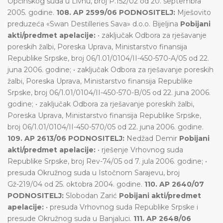
Općinskog suda u Livnu, broj P.152/02 od 20. septembra
2005. godine.
108. AP 2599/06 PODNOSITELJ:
Mješovito
preduzeća «Swan Destilleries Sava» d.o.o. Bijeljina
Pobijani
akti/predmet apelacije:
• zaključak Odbora za rješavanje
poreskih žalbi, Poreska Uprava, Ministarstvo finansija
Republike Srpske, broj 06/1.01/0104/II-450-570-A/05 od 22.
juna 2006. godine; • zaključak Odbora za rješavanje poreskih
žalbi, Poreska Uprava, Ministarstvo finansija Republike
Srpske, broj 06/1.01/0104/II-450-570-B/05 od 22. juna 2006.
godine; • zaključak Odbora za rješavanje poreskih žalbi,
Poreska Uprava, Ministarstvo finansija Republike Srpske,
broj 06/1.01/0104/II-450-570/05 od 22. juna 2006. godine.
109. AP 2613/06 PODNOSITELJ:
Nedžad Demir
Pobijani
akti/predmet apelacije:
• rješenje Vrhovnog suda
Republike Srpske, broj Rev-74/05 od 7. jula 2006. godine; •
presuda Okružnog suda u Istočnom Sarajevu, broj
Gž-219/04 od 25. oktobra 2004. godine.
110. AP 2640/07
PODNOSITELJ:
Slobodan Zarić
Pobijani akti/predmet
apelacije:
• presuda Vrhovnog suda Republike Srpske i
presude Okružnog suda u Banjaluci.
111. AP 2648/06