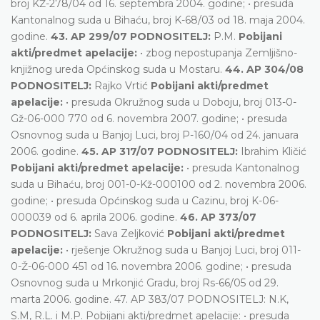
broj KŽ-278/04 od 16. septembra 2004. godine; • presuda
Kantonalnog suda u Bihaću, broj K-68/03 od 18. maja 2004.
godine.
43. AP 299/07 PODNOSITELJ:
P.M.
Pobijani
akti/predmet apelacije:
• zbog nepostupanja Zemljišno-
knjižnog ureda Općinskog suda u Mostaru.
44. AP 304/08
PODNOSITELJ:
Rajko Vrtić
Pobijani akti/predmet
apelacije:
• presuda Okružnog suda u Doboju, broj 013-0-
Gž-06-000 770 od 6. novembra 2007. godine; • presuda
Osnovnog suda u Banjoj Luci, broj P-160/04 od 24. januara
2006. godine.
45. AP 317/07 PODNOSITELJ:
Ibrahim Kličić
Pobijani akti/predmet apelacije:
• presuda Kantonalnog
suda u Bihaću, broj 001-0-Kž-000100 od 2. novembra 2006.
godine; • presuda Općinskog suda u Cazinu, broj K-06-
000039 od 6. aprila 2006. godine.
46. AP 373/07
PODNOSITELJ:
Sava Zeljković
Pobijani akti/predmet
apelacije:
• rješenje Okružnog suda u Banjoj Luci, broj 011-
0-Ž-06-000 451 od 16. novembra 2006. godine; • presuda
Osnovnog suda u Mrkonjić Gradu, broj Rs-66/05 od 29.
marta 2006. godine. 47. AP 383/07 PODNOSITELJ: N.K,
S.M, R.L. i M.P. Pobijani akti/predmet apelacije: • presuda