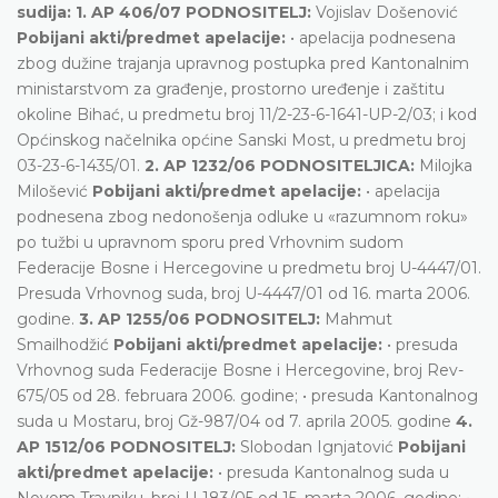
sudija: 1. AP 406/07 PODNOSITELJ:
Vojislav Došenović
Pobijani akti/predmet apelacije:
• apelacija podnesena
zbog dužine trajanja upravnog postupka pred Kantonalnim
ministarstvom za građenje, prostorno uređenje i zaštitu
okoline Bihać, u predmetu broj 11/2-23-6-1641-UP-2/03; i kod
Općinskog načelnika općine Sanski Most, u predmetu broj
03-23-6-1435/01.
2. AP 1232/06 PODNOSITELJICA:
Milojka
Milošević
Pobijani akti/predmet apelacije:
• apelacija
podnesena zbog nedonošenja odluke u «razumnom roku»
po tužbi u upravnom sporu pred Vrhovnim sudom
Federacije Bosne i Hercegovine u predmetu broj U-4447/01.
Presuda Vrhovnog suda, broj U-4447/01 od 16. marta 2006.
godine.
3. AP 1255/06 PODNOSITELJ:
Mahmut
Smailhodžić
Pobijani akti/predmet apelacije:
• presuda
Vrhovnog suda Federacije Bosne i Hercegovine, broj Rev-
675/05 od 28. februara 2006. godine; • presuda Kantonalnog
suda u Mostaru, broj Gž-987/04 od 7. aprila 2005. godine
4.
AP 1512/06 PODNOSITELJ:
Slobodan Ignjatović
Pobijani
akti/predmet apelacije:
• presuda Kantonalnog suda u
Novom Travniku, broj U-183/05 od 15. marta 2006. godine; •