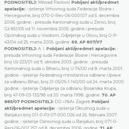
PODNOSITELJ:
Milorad Pavlović
Pobijani akti/predmet
apelacije:
• rješenje Vrhovnog suda Federacije Bosne i
Hercegovine, broj 070-0-Rev-06-000107 od 5. decembra
2006. godine; • presuda Kantonalnog suda u Zenici, broj
Gž-851/05 od 11. novembra 2005. godine i presude
Općinskog suda u Visokom, Odjeljenje u Olovu, broj O-P-
43/04 od 25. marta 2005. godine.
69. AP 807/07
PODNOSITELJ:
A. I.
Pobijani akti/predmet apelacije:
•
presuda Vrhovnog suda Federacije Bosne i Hercegovine
broj Už-223/01 od 9. oktobra 2003. godine; • presuda
Kantonalnog suda u Bihaću, broj U-74/00 od 8. marta 2001.
godine; • rješenje Federalnog ministarstva odbrane-Uprave
za odbranu Bihać, broj 21-05/05-1-140/00 od 24. marta 2000.
godine; • rješenje Odjeljenja za odbranu Bosanska Krupa,
broj 47-09-03-133/98 od 20. marta 1998. godine.
70. AP
885/07 PODNOSITELJ:
DD «INA» Zagreb
Pobijani
akti/predmet apelacije:
• rješenja Okružnog suda u
Banjaluci broj 011-0-Pž-07-000 026 od 26. februara 2007.
godine; • rješenje Osnovnog suda u Banjaluci, broj 071-0-
Reg-06-002 257 od 8. decembra 2006. godine.
71. AP