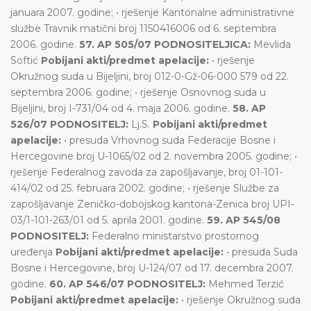
januara 2007. godine; • rješenje Kantonalne administrativne
službe Travnik matični broj 1150416006 od 6. septembra
2006. godine.
57. AP 505/07 PODNOSITELJICA:
Mevlida
Softić
Pobijani akti/predmet apelacije:
• rješenje
Okružnog suda u Bijeljini, broj 012-0-Gž-06-000 579 od 22.
septembra 2006. godine; • rješenje Osnovnog suda u
Bijeljini, broj I-731/04 od 4. maja 2006. godine.
58. AP
526/07 PODNOSITELJ:
Lj.S.
Pobijani akti/predmet
apelacije:
• presuda Vrhovnog suda Federacije Bosne i
Hercegovine broj U-1065/02 od 2. novembra 2005. godine; •
rješenje Federalnog zavoda za zapošljavanje, broj 01-101-
414/02 od 25. februara 2002. godine; • rješenje Službe za
zapošljavanje Zeničko-dobojskog kantona-Zenica broj UPI-
03/1-101-263/01 od 5. aprila 2001. godine.
59. AP 545/08
PODNOSITELJ:
Federalno ministarstvo prostornog
uređenja
Pobijani akti/predmet apelacije:
• presuda Suda
Bosne i Hercegovine, broj U-124/07 od 17. decembra 2007.
godine.
60. AP 546/07 PODNOSITELJ:
Mehmed Terzić
Pobijani akti/predmet apelacije:
• rješenje Okružnog suda