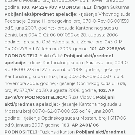
službe u Mostaru, broj 1240803004 od 1. novembra 2005.
godine.
100. AP 2241/07 PODNOSITELJ:
Dragan Šukurma
Pobijani akti/predmet apelacije:
• rješenje Vrhovnog suda
Federacije Bosne i Hercegovine, broj 070-0-Rev-06-001550
od 5. juna 2007. godine; • presuda Kantonalnog suda u
Zenici, broj 004-0-Gž-06-001096 od 28. augusta 2006.
godine; • presuda Općinskog suda u Zenici, broj 043-0-P-
04-001279 od 17. februara 2006. godine.
101. AP 2258/06
PODNOSITELJ:
Sakib Ćatić
Pobijani akti/predmet
apelacije:
• dopis Kantonalnog suda u Sarajevu, broj 009-0-
SU-06-001233 od 27. novembra 2006. godine; • rješenje
Kantonalnog suda u Tuzli, broj 003-0-Kž-06-000301 od 9.
novembra 2006. godine; • rješenje Općinskog suda u Tuzli,
broj Kv.570/04 od 30. augusta 2006. godine,
102. AP
2349/07 PODNOSITELJICA:
Ruža Vidović
Pobijani
akti/predmet apelacije:
• rješenje Kantonalnog suda u
Mostaru broj 007-0-GŽ-07-000 553 od 14. juna 2007.
godine; • rješenje Općinskog suda u Mostaru broj I:6117/06
od 9. januara 2007. godine.
103. AP 2401/ 06
PODNOSITELJ:
Tuzlanski kanton
Pobijani akti/predmet