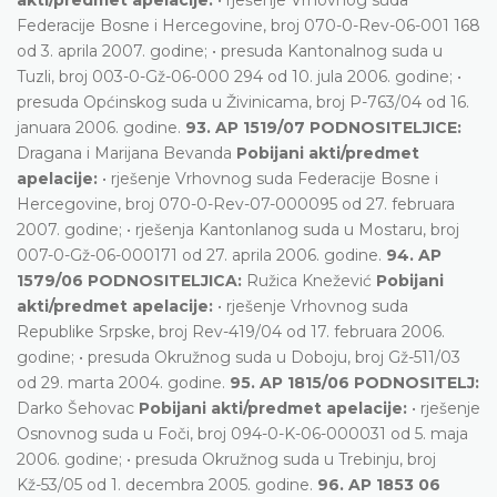
Federacije Bosne i Hercegovine, broj 070-0-Rev-06-001 168
od 3. aprila 2007. godine; • presuda Kantonalnog suda u
Tuzli, broj 003-0-Gž-06-000 294 od 10. jula 2006. godine; •
presuda Općinskog suda u Živinicama, broj P-763/04 od 16.
januara 2006. godine.
93. AP 1519/07 PODNOSITELJICE:
Dragana i Marijana Bevanda
Pobijani akti/predmet
apelacije:
• rješenje Vrhovnog suda Federacije Bosne i
Hercegovine, broj 070-0-Rev-07-000095 od 27. februara
2007. godine; • rješenja Kantonlanog suda u Mostaru, broj
007-0-Gž-06-000171 od 27. aprila 2006. godine.
94. AP
1579/06 PODNOSITELJICA:
Ružica Knežević
Pobijani
akti/predmet apelacije:
• rješenje Vrhovnog suda
Republike Srpske, broj Rev-419/04 od 17. februara 2006.
godine; • presuda Okružnog suda u Doboju, broj Gž-511/03
od 29. marta 2004. godine.
95. AP 1815/06 PODNOSITELJ:
Darko Šehovac
Pobijani akti/predmet apelacije:
• rješenje
Osnovnog suda u Foči, broj 094-0-K-06-000031 od 5. maja
2006. godine; • presuda Okružnog suda u Trebinju, broj
Kž-53/05 od 1. decembra 2005. godine.
96. AP 1853 06