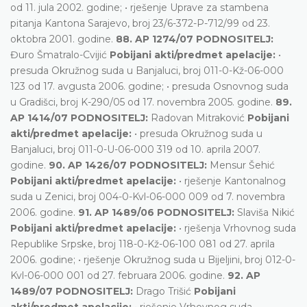
od 11. jula 2002. godine; • rješenje Uprave za stambena
pitanja Kantona Sarajevo, broj 23/6-372-P-712/99 od 23.
oktobra 2001. godine.
88. AP 1274/07 PODNOSITELJ:
Đuro Šmatralo-Cvijić
Pobijani akti/predmet apelacije:
•
presuda Okružnog suda u Banjaluci, broj 011-0-Kž-06-000
123 od 17. avgusta 2006. godine; • presuda Osnovnog suda
u Gradišci, broj K-290/05 od 17. novembra 2005. godine.
89.
AP 1414/07 PODNOSITELJ:
Radovan Mitraković
Pobijani
akti/predmet apelacije:
• presuda Okružnog suda u
Banjaluci, broj 011-0-U-06-000 319 od 10. aprila 2007.
godine.
90. AP 1426/07 PODNOSITELJ:
Mensur Šehić
Pobijani akti/predmet apelacije:
• rješenje Kantonalnog
suda u Zenici, broj 004-0-Kvl-06-000 009 od 7. novembra
2006. godine.
91. AP 1489/06 PODNOSITELJ:
Slaviša Nikić
Pobijani akti/predmet apelacije:
• rješenja Vrhovnog suda
Republike Srpske, broj 118-0-Kž-06-100 081 od 27. aprila
2006. godine; • rješenje Okružnog suda u Bijeljini, broj 012-0-
Kvl-06-000 001 od 27. februara 2006. godine.
92. AP
1489/07 PODNOSITELJ:
Drago Trišić
Pobijani
akti/predmet apelacije:
• rješenje Vrhovnog suda