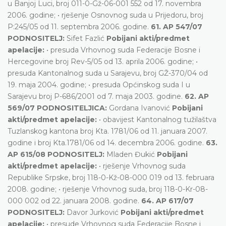
u Banjoj Luci, broj 011-0-Gž-06-001 552 od 17. novembra
2006. godine; • rješenje Osnovnog suda u Prijedoru, broj
P:245/05 od 11. septembra 2006. godine.
61. AP 547/07
PODNOSITELJ:
Sifet Fazlić
Pobijani akti/predmet
apelacije:
• presuda Vrhovnog suda Federacije Bosne i
Hercegovine broj Rev-5/05 od 13. aprila 2006. godine; •
presuda Kantonalnog suda u Sarajevu, broj GŽ-370/04 od
19. maja 2004. godine; • presuda Općinskog suda I u
Sarajevu broj P-686/2001 od 7. maja 2003. godine.
62. AP
569/07 PODNOSITELJICA:
Gordana Ivanović
Pobijani
akti/predmet apelacije:
• obavijest Kantonalnog tužilaštva
Tuzlanskog kantona broj Kta. 1781/06 od 11. januara 2007.
godine i broj Kta.1781/06 od 14. decembra 2006. godine.
63.
AP 615/08 PODNOSITELJ:
Mladen Đukić
Pobijani
akti/predmet apelacije:
• rješenje Vrhovnog suda
Republike Srpske, broj 118-0-Kž-08-000 019 od 13. februara
2008. godine; • rješenje Vrhovnog suda, broj 118-0-Kr-08-
000 002 od 22. januara 2008. godine.
64. AP 617/07
PODNOSITELJ:
Davor Jurković
Pobijani akti/predmet
apelacije:
• presude Vrhovnog suda Federacije Bosne i