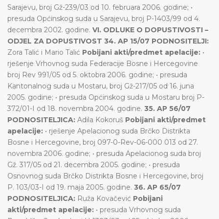
Sarajevu, broj Gž-239/03 od 10. februara 2006. godine; •
presuda Općinskog suda u Sarajevu, broj P-1403/99 od 4.
decembra 2002. godine.
VI. ODLUKE O DOPUSTIVOSTI –
ODJEL ZA DOPUSTIVOST 34. AP 15/07 PODNOSITELJI:
Zora Talić i Mario Talić
Pobijani akti/predmet apelacije:
•
rješenje Vrhovnog suda Federacije Bosne i Hercegovine
broj Rev 991/05 od 5. oktobra 2006. godine; • presuda
Kantonalnog suda u Mostaru, broj Gž-217/05 od 16. juna
2005. godine; • presuda Općinskog suda u Mostaru broj P-
372/01-I od 18. novembra 2004. godine.
35. AP 56/07
PODNOSITELJICA:
Adila Kokoruš
Pobijani akti/predmet
apelacije:
• rješenje Apelacionog suda Brčko Distrikta
Bosne i Hercegovine, broj 097-0-Rev-06-000 013 od 27.
novembra 2006. godine; • presuda Apelacionog suda broj
Gž. 317/05 od 21. decembra 2005. godine; • presuda
Osnovnog suda Brčko Distrikta Bosne i Hercegovine, broj
P. 103/03-I od 19. maja 2005. godine.
36. AP 65/07
PODNOSITELJICA:
Ruža Kovačević
Pobijani
akti/predmet apelacije:
• presuda Vrhovnog suda