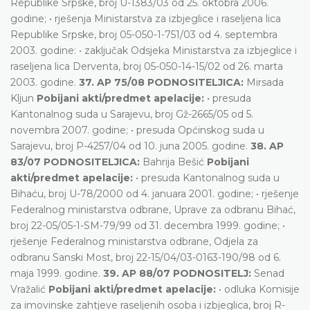
Republike Srpske, broj U-1383/03 od 25. oktobra 2006.
godine; • rješenja Ministarstva za izbjeglice i raseljena lica
Republike Srpske, broj 05-050-1-751/03 od 4. septembra
2003. godine: • zaključak Odsjeka Ministarstva za izbjeglice i
raseljena lica Derventa, broj 05-050-14-15/02 od 26. marta
2003. godine.
37. AP 75/08 PODNOSITELJICA:
Mirsada
Kljun
Pobijani akti/predmet apelacije:
• presuda
Kantonalnog suda u Sarajevu, broj Gž-2665/05 od 5.
novembra 2007. godine; • presuda Općinskog suda u
Sarajevu, broj P-4257/04 od 10. juna 2005. godine.
38. AP
83/07 PODNOSITELJICA:
Bahrija Bešić
Pobijani
akti/predmet apelacije:
• presuda Kantonalnog suda u
Bihaću, broj U-78/2000 od 4. januara 2001. godine; • rješenje
Federalnog ministarstva odbrane, Uprave za odbranu Bihać,
broj 22-05/05-1-SM-79/99 od 31. decembra 1999. godine; •
rješenje Federalnog ministarstva odbrane, Odjela za
odbranu Sanski Most, broj 22-15/04/03-0163-190/98 od 6.
maja 1999. godine.
39. AP 88/07 PODNOSITELJ:
Senad
Vražalić
Pobijani akti/predmet apelacije:
• odluka Komisije
za imovinske zahtjeve raseljenih osoba i izbjeglica, broj R-