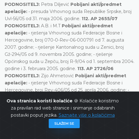
PODNOSITELJ:
Petra Diljević
Pobijani akti/predmet
apelacije:
• presuda Vrhovnog suda Republike Srpske, broj
Uvl-56/05 od 31. maja 2006. godine.
112. AP 2655/07
PODNOSITELJ:
A.B. i M.T
Pobijani akti/predmet
apelacije:
• rješenja Vrhovnog suda Federacije Bosne i
Hercegovine, broj 070-0-Rev-06-000791 od 7. augusta
2007. godine; • rješenje Kantonalnog suda u Zenici, broj
Gž-294/05 od 9. novembra 2005. godine; • rješenje
Općinskog suda u Žepču, broj R-9/04 od 1. septembra 2004.
godine i 3. februara 2005. godine.
113. AP 2726/06
PODNOSITELJ:
Zijo Ahmetović
Pobijani akti/predmet
apelacije:
• rješenje Vrhovnog suda Federacije Bosne i
Hercegovine, broj Rev-406/05 od 25. aprila 2006. godine; •
presuda Kantonalnog suda u Mostaru, broj Gž-635/04 od 3.
Ova stranica koristi kolačiće
🍪 Kolačiće koristimo
februara 2005. godine; • presuda Općinskog suda u Konjicu,
za pravilan rad web stranice i snimanje odabranih
broj P.41/03 od 14. maja 2004. godine.
114. AP 2731/06
postavki poput jezika.
Saznajte više o kolačićima
PODNOSITELJ:
«GMG-SANEX» d.o.o
Pobijani
SLAŽEM SE
akti/predmet apelacije:
• presuda Vrhovnog suda
Republike Srpske, broj Uvl-34/06 od 27. juna 2006. godine i