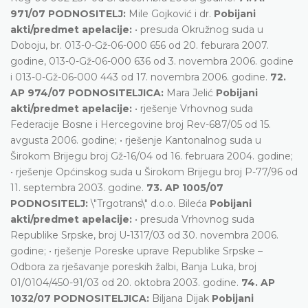
971/07 PODNOSITELJ:
Mile Gojković i dr.
Pobijani
akti/predmet apelacije:
• presuda Okružnog suda u
Doboju, br. 013-0-Gž-06-000 656 od 20. feburara 2007.
godine, 013-0-Gž-06-000 636 od 3. novembra 2006. godine
i 013-0-Gž-06-000 443 od 17. novembra 2006. godine.
72.
AP 974/07 PODNOSITELJICA:
Mara Jelić
Pobijani
akti/predmet apelacije:
• rješenje Vrhovnog suda
Federacije Bosne i Hercegovine broj Rev-687/05 od 15.
avgusta 2006. godine; • rješenje Kantonalnog suda u
Širokom Brijegu broj Gž-16/04 od 16. februara 2004. godine;
• rješenje Općinskog suda u Širokom Brijegu broj P-77/96 od
11. septembra 2003. godine.
73. AP 1005/07
PODNOSITELJ:
\"Trgotrans\" d.o.o. Bileća
Pobijani
akti/predmet apelacije:
• presuda Vrhovnog suda
Republike Srpske, broj U-1317/03 od 30. novembra 2006.
godine; • rješenje Poreske uprave Republike Srpske –
Odbora za rješavanje poreskih žalbi, Banja Luka, broj
01/0104/450-91/03 od 20. oktobra 2003. godine.
74. AP
1032/07 PODNOSITELJICA:
Biljana Dijak
Pobijani