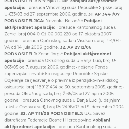
PODNOSITELJ:
Nedeljko Dakić
Pobijani akti/predmet
apelacije:
• presuda Vrhovnog suda Republike Srpske, broj
U-633/03 od 27. septembra 2006. godine.
31. AP 3441/07
PODNOSITELJICA:
Nevenka Bosančić
Pobijani
akti/predmet apelacije:
• presude Kantonalnog suda u
Zenici, broj 004-0-Gž-06-002 220 od 17. oktobra 2007.
godine; • presuda Općinskog suda u Visokom, broj P-4/04-
VA od 14. jula 2006. godine.
32. AP 2712/06
PODNOSITELJ:
Zoran Jorgić
Pobijani akti/predmet
apelacije
• presuda Okružnog suda u Banja Luci, broj U-
863/05 od 7. augusta 2006. godine; • rješenje Fonda
zapenzijsko i invalidsko osiguranje Republike Srpske –
Odjelenje za rješavanje o pravima iz penzijsko-invalidskog
osiguranja, broj 1189121464 od 30. septembra 2005. godine; •
presuda Okružnog suda, broj Ž-35/05 od 27. aprila 2006.
godine; • presuda Osnovnog suda u Banja Luci (u daljnjem
tekstu: Osnovni sud), broj Rs-2498/03 od 9. decembra 2004.
godine.
33. AP 1111/06 PODNOSITELJ:
U.G. Savez
distrofičara Federacije Bosne i Hercegovine
Pobijani
akti/predmet apelacije:
• presuda Kantonalnog suda u