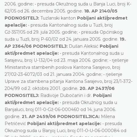
2006. godine; • presuda Okružnog suda u Banja Luci, broj K-
62/05 od 26. decembra 2005. godine.
18. AP 2140/05
PODNOSITELJ:
Tuzlanski kanton
Pobijani akti/predmet
apelacije:
• presuda Kantonalnog suda u Tuzli, broj
Gž-357/05 od 29. jula 2005. godine; • presuda Općinskog
suda u Tuzli, broj P-60/02 od 24. januara 2005. godine.
19.
AP 2364/06 PODNOSITELJ:
Dušan Aleksić
Pobijani
akti/predmet apelacije:
• presuda Kantonalnog suda u
Sarajevu, broj U-132/04 od 23. maja 2006. godine; • rješenje
Ministarstva stambenih poslova Kantona Sarajevo, broj
27/02-23-6072/03 od 21. januara 2004. godine; • rješenje
Uprave za stambena pitanja Kantona Sarajevo, broj 23/1-372-
204/99 od 2. oktobra 2001. godine.
20. AP 2437/06
PODNOSITELJ:
Radivoje Dubočanin i dr.
Pobijani
akti/predmet apelacije:
• presuda Okružnog suda u
Banjaluci, broj 011-0-Gž-06-000460 od 14. juna 2006.
godine.
21. AP 2459/06 PODNOSITELJICA:
Milena
Petričević
Pobijani akti/predmet apelacije:
• presuda
Okružnog suda u Banjoj Luci, broj 011-0-U-06-000084 od