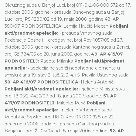
Okružnog suda u Banjoj Luci, broj 011-0-Ž-06-000 572 od 17.
oktobra 2006. godine; • presuda Osnovnog suda u Banjoj
Luci, broj PS-1280/02 od 19. maja 2006. godine 48. AP
390/07 PODNOSITELJICA: Lamija Hručić-Mecan
Pobijani
akti/predmet apelacije:
• presuda Vrhovnog suda
Federacije Bosne i Hercegovine, broj Rev-1057/05 od 27.
oktobra 2006. godine; • presuda Kantonalnog suda u Zenici,
broj Gž-784/05 od 28. juna 2005. godine.
49. AP 415/07
PODNOSITELJ:
Radeta Milanko
Pobijani akti/predmet
apelacije:
• apelacija ne sadrži neophodne elemente u
smislu člana 19. stav 2. tač. 2, 3, 4. i 5. Pravila Ustavnog suda
50. AP 416/07 PODNOSITELJICA:
Helena Antonić
Pobijani akti/predmet apelacije:
• rješenje Ministarstva
broj 18.05/2-P436/07 od 18. juna 2007. godine.
51. AP
417/07 PODNOSITELJ:
Milenko Perić
Pobijani
akti/predmet apelacije:
• rješenje Vrhovnog suda
Republike Srpske, broj 118-0-Rev-06-000 928 od 22.
decembra 2006. godine; • presuda Okružnog suda u
Banjaluci, broj Ž-105/04 od 18. maja 2006. godine.
52. AP