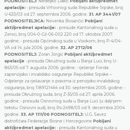
PODNOSITELJ:
Nedeljko Dakić
Pobijani akti/predmet
apelacije:
• presuda Vrhovnog suda Republike Srpske, broj
U-633/03 od 27. septembra 2006. godine.
31. AP 3441/07
PODNOSITELJICA:
Nevenka Bosančić
Pobijani
akti/predmet apelacije:
• presude Kantonalnog suda u
Zenici, broj 004-0-Gž-06-002 220 od 17. oktobra 2007.
godine; • presuda Općinskog suda u Visokom, broj P-4/04-
VA od 14. jula 2006. godine.
32. AP 2712/06
PODNOSITELJ:
Zoran Jorgić
Pobijani akti/predmet
apelacije
• presuda Okružnog suda u Banja Luci, broj U-
863/05 od 7. augusta 2006. godine; • rješenje Fonda
zapenzijsko i invalidsko osiguranje Republike Srpske –
Odjelenje za rješavanje o pravima iz penzijsko-invalidskog
osiguranja, broj 1189121464 od 30. septembra 2005. godine; •
presuda Okružnog suda, broj Ž-35/05 od 27. aprila 2006.
godine; • presuda Osnovnog suda u Banja Luci (u daljnjem
tekstu: Osnovni sud), broj Rs-2498/03 od 9. decembra 2004.
godine.
33. AP 1111/06 PODNOSITELJ:
U.G. Savez
distrofičara Federacije Bosne i Hercegovine
Pobijani
akti/predmet apelacije:
• presuda Kantonalnog suda u