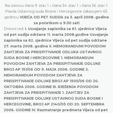
Na osnovu člana 9. stav 1. i člana 34. stav 1. i člana 36. stav 1.
Pravila Ustavnog suda Bosne i Hercegovine zakazujem 63.
sjednicu
VIJEĆA OD PET SUDIJA za 3. april 2008. godine
sa početkom u 9:30 sati
Dnevni red:
I. Usvajanje zapisnika sa 61. sjednice Vijeća
od pet sudija održane 11. marta 2008.godine Usvajanje
zapisnika sa 62. sjednice Vijeća od pet sudija održane
27. marta 2008. godine II. MEMORANDUMI POVODOM
ZAHTJEVA ZA PREISPITIVANJE ODLUKA USTAVNOG
SUDA BOSNE I HERCEGOVINE 1. MEMORANDUM
POVODOM ZAHTJEVA ZA PREISPITIVANJE ODLUKE
BROJ AP 151/06 OD 9. MAJA 2006. GODINE 2.
MEMORANDUM POVODOM ZAHTJEVA ZA
PREISPITIVANJE ODLUKE BROJ AP 1505/06 OD 20.
OKTOBRA 2006. GODINE III. RJEŠENJA POVODOM
ZAHTJEVA ZA PREISPITIVANJE 1. ZAHTJEV ZA
PREISPITIVANJE ODLUKE USTAVNOG SUDA BOSNE I
HERCEGOVINE, BROJ AP 2140/05 OD 20. SEPTEMBRA
2006. GODINE IV. Razmatranje predmeta Vijeća od pet