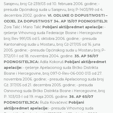
Sarajevu, broj Gž-239/03 od 10. februara 2006. godine; •
presuda Općinskog suda u Sarajevu, broj P-1403/99 od 4.
decembra 2002. godine.
VI. ODLUKE O DOPUSTIVOSTI –
ODJEL ZA DOPUSTIVOST 34. AP 15/07 PODNOSITELJI:
Zora Talić i Mario Talić
Pobijani akti/predmet apelacije:
•
rješenje Vrhovnog suda Federacije Bosne i Hercegovine
broj Rev 991/05 od 5. oktobra 2006. godine; • presuda
Kantonalnog suda u Mostaru, broj Gž-217/05 od 16. juna
2005. godine; • presuda Općinskog suda u Mostaru broj P-
372/01-I od 18. novembra 2004. godine.
35. AP 56/07
PODNOSITELJICA:
Adila Kokoruš
Pobijani akti/predmet
apelacije:
• rješenje Apelacionog suda Brčko Distrikta
Bosne i Hercegovine, broj 097-0-Rev-06-000 013 od 27.
novembra 2006. godine; • presuda Apelacionog suda broj
Gž. 317/05 od 21. decembra 2005. godine; • presuda
Osnovnog suda Brčko Distrikta Bosne i Hercegovine, broj
P. 103/03-I od 19. maja 2005. godine.
36. AP 65/07
PODNOSITELJICA:
Ruža Kovačević
Pobijani
akti/predmet apelacije:
• presuda Vrhovnog suda