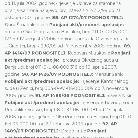
od 11. jula 2002. godine; • rješenje Uprave za stambena
pitanja Kantona Sarajevo, broj 23/6-372-P-712/99 od 23.
oktobra 2001. godine.
88. AP 1274/07 PODNOSITELJ:
Đuro Šmatralo-Cvijić
Pobijani akti/predmet apelacije:
•
presuda Okružnog suda u Banjaluci, broj 011-0-Kž-06-000
123 od 17. avgusta 2006. godine; • presuda Osnovnog suda
u Gradišci, broj K-290/05 od 17. novembra 2005. godine.
89.
AP 1414/07 PODNOSITELJ:
Radovan Mitraković
Pobijani
akti/predmet apelacije:
• presuda Okružnog suda u
Banjaluci, broj 011-0-U-06-000 319 od 10. aprila 2007.
godine.
90. AP 1426/07 PODNOSITELJ:
Mensur Šehić
Pobijani akti/predmet apelacije:
• rješenje Kantonalnog
suda u Zenici, broj 004-0-Kvl-06-000 009 od 7. novembra
2006. godine.
91. AP 1489/06 PODNOSITELJ:
Slaviša Nikić
Pobijani akti/predmet apelacije:
• rješenja Vrhovnog suda
Republike Srpske, broj 118-0-Kž-06-100 081 od 27. aprila
2006. godine; • rješenje Okružnog suda u Bijeljini, broj 012-0-
Kvl-06-000 001 od 27. februara 2006. godine.
92. AP
1489/07 PODNOSITELJ:
Drago Trišić
Pobijani
akti/predmet apelacije:
• rješenje Vrhovnog suda