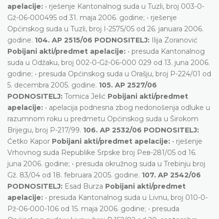
apelacije:
• rješenje Kantonalnog suda u Tuzli, broj 003-0-
Gž-06-000495 od 31. maja 2006. godine; • rješenje
Općinskog suda u Tuzli, broj I-2575/05 od 26. januara 2006.
godine.
104. AP 2515/06 PODNOSITELJ:
Ilija Zoranović
Pobijani akti/predmet apelacije:
• presuda Kantonalnog
suda u Odžaku, broj 002-0-Gž-06-000 029 od 13. juna 2006.
godine; • presuda Općinskog suda u Orašju, broj P-224/01 od
5. decembra 2005. godine.
105. AP 2527/06
PODNOSITELJ:
Tomica Jelić
Pobijani akti/predmet
apelacije:
• apelacija podnesna zbog nedonošenja odluke u
razumnom roku u predmetu Općinskog suda u Širokom
Brijegu, broj P-217/99.
106. АP 2532/06 PODNOSITELJ:
Ćetko Kapor
Pobijani akti/predmet apelacije:
• rješenje
Vrhovnog suda Republike Srpske broj Рев-281/05 оd 16.
јuna 2006. godine; • presuda okružnog suda u Trebinju broj
Gž. 83/04 оd 18. februara 2005. godine.
107. AP 2542/06
PODNOSITELJ:
Esad Burza
Pobijani akti/predmet
apelacije:
• presuda Kantonalnog suda u Livnu, broj 010-0-
Pž-06-000-106 od 15. maja 2006. godine; • presuda