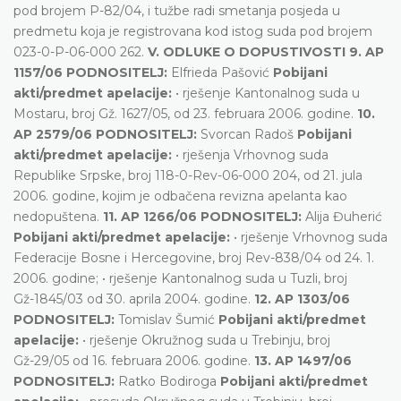
pod brojem P-82/04, i tužbe radi smetanja posjeda u
predmetu koja je registrovana kod istog suda pod brojem
023-0-P-06-000 262.
V. ODLUKE O DOPUSTIVOSTI 9. AP
1157/06 PODNOSITELJ:
Elfrieda Pašović
Pobijani
akti/predmet apelacije:
• rješenje Kantonalnog suda u
Mostaru, broj Gž. 1627/05, od 23. februara 2006. godine.
10.
AP 2579/06 PODNOSITELJ:
Svorcan Radoš
Pobijani
akti/predmet apelacije:
• rješenja Vrhovnog suda
Republike Srpske, broj 118-0-Rev-06-000 204, od 21. jula
2006. godine, kojim je odbačena revizna apelanta kao
nedopuštena.
11. AP 1266/06 PODNOSITELJ:
Alija Đuherić
Pobijani akti/predmet apelacije:
• rješenje Vrhovnog suda
Federacije Bosne i Hercegovine, broj Rev-838/04 od 24. 1.
2006. godine; • rješenje Kantonalnog suda u Tuzli, broj
Gž-1845/03 od 30. aprila 2004. godine.
12. AP 1303/06
PODNOSITELJ:
Tomislav Šumić
Pobijani akti/predmet
apelacije:
• rješenje Okružnog suda u Trebinju, broj
Gž-29/05 od 16. februara 2006. godine.
13. AP 1497/06
PODNOSITELJ:
Ratko Bodiroga
Pobijani akti/predmet