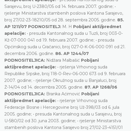
Sarajevu, broj U-2380/05 od 14. februara 2007. godine; •
rješenje Ministarstva stambenih poslova Kantona Sarajevo,
broj 27/02-23-18210/05 od 28. septembra 2005. godine.
85.
AP 1211/07 PODNOSITELJ:
M. H
Pobijani akti/predmet
apelacije:
• presuda Kantonalnog suda u Tuzli, broj 003-0-
Kž-07-000 041 od 19. februara 2007. godine; • presuda
Općinskog suda u Gračanici, broj 027-0-K-06-000 091 od 21.
decembra 2006. godine.
86. AP 1244/07
PODNOSITELJICA:
Nidžara Malbašić
Pobijani
akti/predmet apelacije:
• rješenja Vrhovnog suda
Republike Srpske, broj 118-0-Rev-06-000 673 od 9. februara
2007. godine; • rješenje Okružnog suda u Banjaluci, broj
Ž-14/04 od 14. decembra 2005. godine.
87. AP 1268/06
PODNOSITELJICA:
Branka Aćimović
Pobijani
akti/predmet apelacije:
• rješenje Vrhovnog suda
Federacije Bosne i Hercegovine broj Už-398/03 od 6. jula
2005. godine; • presuda Kantonalnog suda u Sarajevu, broj
U-580/02 od 30. juna 2003. godine; • rješenje Ministarstva
stambenih poslova Kantona Sarajevo broj 27/02-23-4151/01