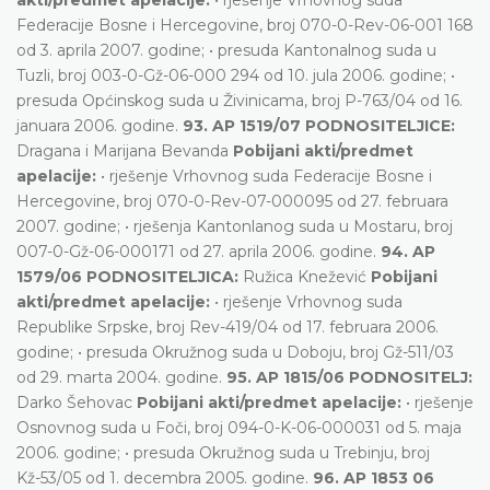
Federacije Bosne i Hercegovine, broj 070-0-Rev-06-001 168
od 3. aprila 2007. godine; • presuda Kantonalnog suda u
Tuzli, broj 003-0-Gž-06-000 294 od 10. jula 2006. godine; •
presuda Općinskog suda u Živinicama, broj P-763/04 od 16.
januara 2006. godine.
93. AP 1519/07 PODNOSITELJICE:
Dragana i Marijana Bevanda
Pobijani akti/predmet
apelacije:
• rješenje Vrhovnog suda Federacije Bosne i
Hercegovine, broj 070-0-Rev-07-000095 od 27. februara
2007. godine; • rješenja Kantonlanog suda u Mostaru, broj
007-0-Gž-06-000171 od 27. aprila 2006. godine.
94. AP
1579/06 PODNOSITELJICA:
Ružica Knežević
Pobijani
akti/predmet apelacije:
• rješenje Vrhovnog suda
Republike Srpske, broj Rev-419/04 od 17. februara 2006.
godine; • presuda Okružnog suda u Doboju, broj Gž-511/03
od 29. marta 2004. godine.
95. AP 1815/06 PODNOSITELJ:
Darko Šehovac
Pobijani akti/predmet apelacije:
• rješenje
Osnovnog suda u Foči, broj 094-0-K-06-000031 od 5. maja
2006. godine; • presuda Okružnog suda u Trebinju, broj
Kž-53/05 od 1. decembra 2005. godine.
96. AP 1853 06