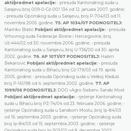
akti/predmet apelacije:
• presuda Kantonalnog suda u
Sarajevu broj 009-0-Gž-001 134 od 12. januara 2007. godine;
• presuda Općinskog suda u Sarajevu, broj P-704/03 od 11.
novembra 2005. godine.
75. AP 1034/07 PODNOSITELJ:
Marinko Bratić
Pobijani akti/predmet apelacije:
• presuda
Vrhovnog suda Federacije Bosne i Hercegovine, broj
Už-444/02 od 30. novembra 2006. godine; • presuda
Kantonalnog suda u Sarajevu, broj U-736/00 od 30. aprila
2002. godine.
76. AP 1071/07 PODNOSITELJ:
Hašim
Bekanović
Pobijani akti/predmet apelacije:
• presuda
Kantonalnog suda u Bihaću broj Gž-179/03 od 19. aprila
2005. godine; • presuda Općinskog suda u Velikoj Kladuši
broj P-161/98 od 4. septembra 2002. godine.
77. AP
1099/06 PODNOSITELJ:
DOO «Agro-Sieben» Sanski Most
Pobijani akti/predmet apelacije:
• rješenje Kantonalnog
suda u Bihaću broj PŽ-74/04 od 23. februara 2006. godine; •
rješenje Općinskog suda u Sanskom Mostu, broj Ip-84/03
od 16. septembra 2003. godine; • rješenje Općinskog suda
broj Ip-84/03 od 15. septembra 2003. godine; • rješenje
Općinskog suda broj Ip-303/02 od 9. decembra 2002.