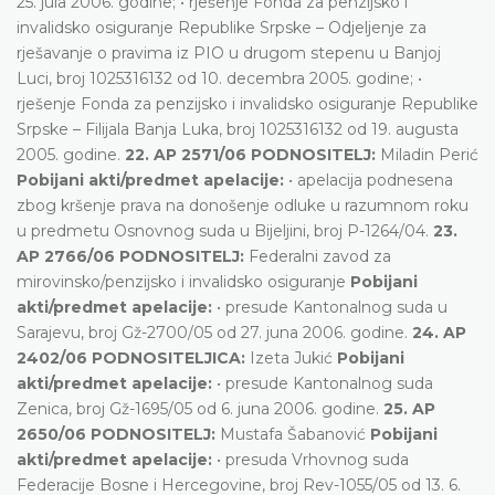
25. jula 2006. godine; • rješenje Fonda za penzijsko i
invalidsko osiguranje Republike Srpske – Odjeljenje za
rješavanje o pravima iz PIO u drugom stepenu u Banjoj
Luci, broj 1025316132 od 10. decembra 2005. godine; •
rješenje Fonda za penzijsko i invalidsko osiguranje Republike
Srpske – Filijala Banja Luka, broj 1025316132 od 19. augusta
2005. godine.
22. AP 2571/06 PODNOSITELJ:
Miladin Perić
Pobijani akti/predmet apelacije:
• apelacija podnesena
zbog kršenje prava na donošenje odluke u razumnom roku
u predmetu Osnovnog suda u Bijeljini, broj P-1264/04.
23.
AP 2766/06 PODNOSITELJ:
Federalni zavod za
mirovinsko/penzijsko i invalidsko osiguranje
Pobijani
akti/predmet apelacije:
• presude Kantonalnog suda u
Sarajevu, broj Gž-2700/05 od 27. juna 2006. godine.
24. AP
2402/06 PODNOSITELJICA:
Izeta Jukić
Pobijani
akti/predmet apelacije:
• presude Kantonalnog suda
Zenica, broj Gž-1695/05 od 6. juna 2006. godine.
25. AP
2650/06 PODNOSITELJ:
Mustafa Šabanović
Pobijani
akti/predmet apelacije:
• presuda Vrhovnog suda
Federacije Bosne i Hercegovine, broj Rev-1055/05 od 13. 6.