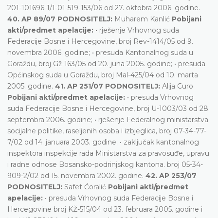
201-101696-1/1-01-519-153/06 od 27. oktobra 2006. godine.
40. AP 89/07 PODNOSITELJ:
Muharem Kanlić
Pobijani
akti/predmet apelacije:
• rješenje Vrhovnog suda
Federacije Bosne i Hercegovine, broj Rev-1414/05 od 9.
novembra 2006. godine; • presuda Kantonalnog suda u
Goraždu, broj Gž-163/05 od 20. juna 2005. godine; • presuda
Općinskog suda u Goraždu, broj Mal-425/04 od 10. marta
2005. godine.
41. AP 251/07 PODNOSITELJ:
Alija Curo
Pobijani akti/predmet apelacije:
• presuda Vrhovnog
suda Federacije Bosne i Hercegovine, broj U-1003/03 od 28.
septembra 2006. godine; • rješenje Federalnog ministarstva
socijalne politike, raseljenih osoba i izbjeglica, broj 07-34-77-
7/02 od 14. januara 2003. godine; • zaključak kantonalnog
inspektora inspekcije rada Ministarstva za pravosuđe, upravu
i radne odnose Bosansko-podrinjskog kantona. broj 05-34-
909-2/02 od 15. novembra 2002. godine.
42. AP 253/07
PODNOSITELJ:
Safet Ćoralić
Pobijani akti/predmet
apelacije:
• presuda Vrhovnog suda Federacije Bosne i
Hercegovine broj KŽ-515/04 od 23. februara 2005. godine i