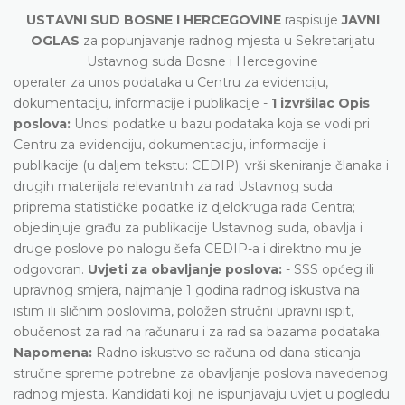
USTAVNI SUD BOSNE I HERCEGOVINE
raspisuje
JAVNI
OGLAS
za popunjavanje radnog mjesta u Sekretarijatu
Ustavnog suda Bosne i Hercegovine
operater za unos podataka u Centru za evidenciju,
dokumentaciju, informacije i publikacije -
1 izvršilac
Opis
poslova:
Unosi podatke u bazu podataka koja se vodi pri
Centru za evidenciju, dokumentaciju, informacije i
publikacije (u daljem tekstu: CEDIP); vrši skeniranje članaka i
drugih materijala relevantnih za rad Ustavnog suda;
priprema statističke podatke iz djelokruga rada Centra;
objedinjuje građu za publikacije Ustavnog suda, obavlja i
druge poslove po nalogu šefa CEDIP-a i direktno mu je
odgovoran.
Uvjeti za obavljanje poslova:
- SSS općeg ili
upravnog smjera, najmanje 1 godina radnog iskustva na
istim ili sličnim poslovima, položen stručni upravni ispit,
obučenost za rad na računaru i za rad sa bazama podataka.
Napomena:
Radno iskustvo se računa od dana sticanja
stručne spreme potrebne za obavljanje poslova navedenog
radnog mjesta. Kandidati koji ne ispunjavaju uvjet u pogledu