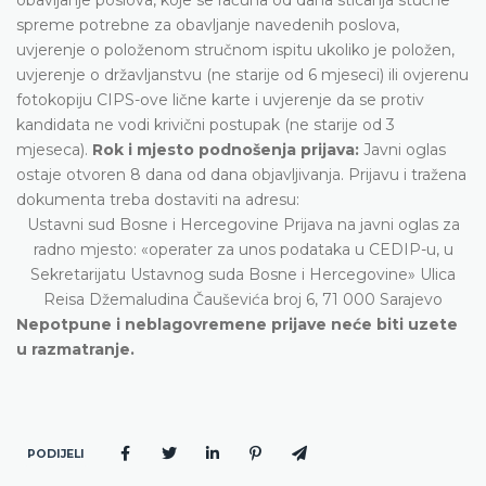
spreme potrebne za obavljanje navedenih poslova,
uvjerenje o položenom stručnom ispitu ukoliko je položen,
uvjerenje o državljanstvu (ne starije od 6 mjeseci) ili ovjerenu
fotokopiju CIPS-ove lične karte i uvjerenje da se protiv
kandidata ne vodi krivični postupak (ne starije od 3
mjeseca).
Rok i mjesto podnošenja prijava:
Javni oglas
ostaje otvoren 8 dana od dana objavljivanja. Prijavu i tražena
dokumenta treba dostaviti na adresu:
Ustavni sud Bosne i Hercegovine Prijava na javni oglas za
radno mjesto: «operater za unos podataka u CEDIP-u, u
Sekretarijatu Ustavnog suda Bosne i Hercegovine» Ulica
Reisa Džemaludina Čauševića broj 6, 71 000 Sarajevo
Nepotpune i neblagovremene prijave neće biti uzete
u razmatranje.
PODIJELI