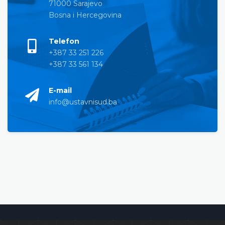
71000 Sarajevo
Bosna i Hercegovina
Telefon
+387 33 251 226
+387 33 561 134
E-mail
info@ustavnisud.ba
Ustavni sud Bosne i Hercegovine