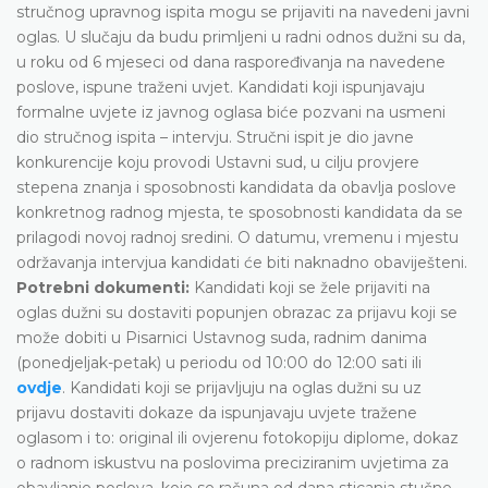
stručnog upravnog ispita mogu se prijaviti na navedeni javni
oglas. U slučaju da budu primljeni u radni odnos dužni su da,
u roku od 6 mjeseci od dana raspoređivanja na navedene
poslove, ispune traženi uvjet. Kandidati koji ispunjavaju
formalne uvjete iz javnog oglasa biće pozvani na usmeni
dio stručnog ispita – intervju. Stručni ispit je dio javne
konkurencije koju provodi Ustavni sud, u cilju provjere
stepena znanja i sposobnosti kandidata da obavlja poslove
konkretnog radnog mjesta, te sposobnosti kandidata da se
prilagodi novoj radnoj sredini. O datumu, vremenu i mjestu
održavanja intervjua kandidati će biti naknadno obaviješteni.
Potrebni dokumenti:
Kandidati koji se žele prijaviti na
oglas dužni su dostaviti popunjen obrazac za prijavu koji se
može dobiti u Pisarnici Ustavnog suda, radnim danima
(ponedjeljak-petak) u periodu od 10:00 do 12:00 sati ili
ovdje
. Kandidati koji se prijavljuju na oglas dužni su uz
prijavu dostaviti dokaze da ispunjavaju uvjete tražene
oglasom i to: original ili ovjerenu fotokopiju diplome, dokaz
o radnom iskustvu na poslovima preciziranim uvjetima za
obavljanje poslova, koje se računa od dana sticanja stučne