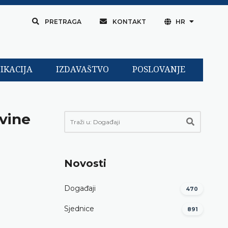
PRETRAGA
KONTAKT
HR
IKACIJA
IZDAVAŠTVO
POSLOVANJE
vine
Novosti
Događaji
470
Sjednice
891