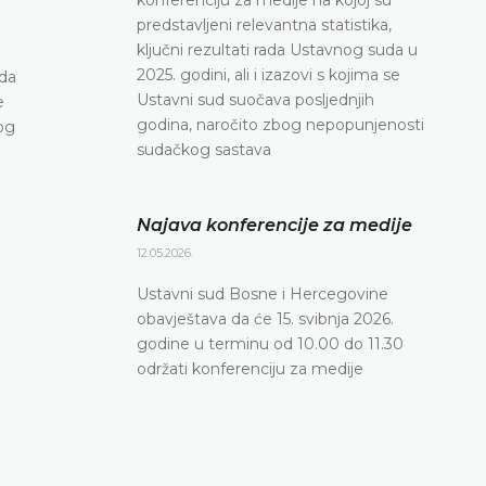
konferenciju za medije
predstavljeni relevantna statistika,
ključni rezultati rada Ustavnog suda u
DETALJNIJE
2025. godini, ali i izazovi s kojima se
ada
Ustavni sud suočava posljednjih
e
godina, naročito zbog nepopunjenosti
og
sudačkog sastava
Najava konferencije za medije
12.05.2026.
Ustavni sud Bosne i Hercegovine
obavještava da će 15. svibnja 2026.
godine u terminu od 10.00 do 11.30
održati konferenciju za medije