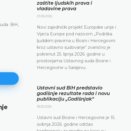
zaštite ljudskih prava i
vladavine prava
25.06.2026.
suda BiH,
Novi zajednički projekt Europske unije i
Vijeća Europe pod nazivom „Podrška
ljudskim pravima u Bosni i Hercegovini
kroz ustavno sudovanje“ zvanično je
pokrenut 25. lipnja 2026. godine u
prostorijama Ustavnog suda Bosne i
Hercegovine u Sarajevu.
Ustavni sud BiH predstavio
godišnje rezultate rada i novu
publikaciju „Godišnjak“
nje
Najava konferencije za medije
18.05.2026.
12.05.2026.
Ustavni sud Bosne i Hercegovine je 15.
Ustavni sud Bosne i Hercegovine obavještava da 
svibnja 2026. godine održao
svibnja 2026. godine u terminu od 10.00 do 11.30
konferenciju za medije na kojoj su