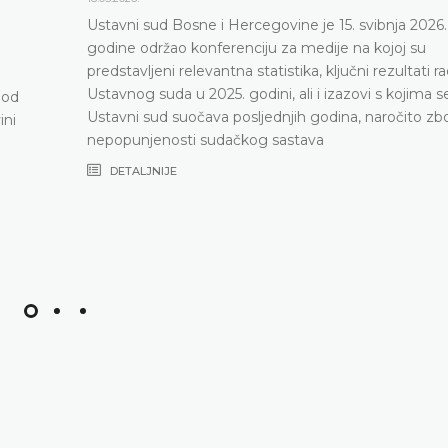
Ustavni sud Bosne i Hercegovine je 15. svibnja 2026.
godine održao konferenciju za medije na kojoj su
predstavljeni relevantna statistika, ključni rezultati r
Ustavnog suda u 2025. godini, ali i izazovi s kojima s
pod
Ustavni sud suočava posljednjih godina, naročito zb
ini
nepopunjenosti sudačkog sastava
DETALJNIJE