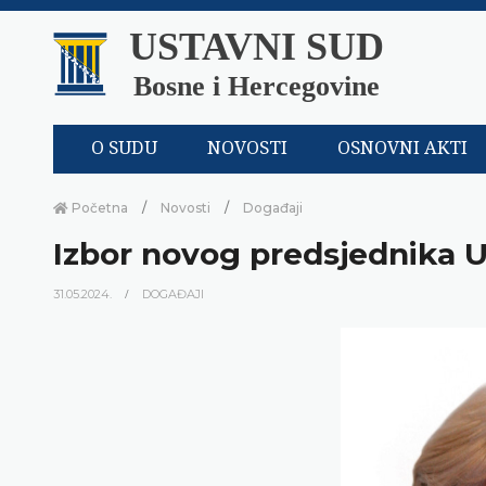
USTAVNI SUD
Bosne i Hercegovine
O SUDU
NOVOSTI
OSNOVNI AKTI
Početna
Novosti
Događaji
Izbor novog predsjednika 
31.05.2024.
DOGAĐAJI