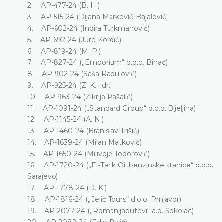
2. AP-477-24 (B. H.)
3. AP-515-24 (Dijana Marković-Bajalović)
4. AP-602-24 (Indira Turkmanović)
5. AP-692-24 (Jure Kordić)
6. AP-819-24 (M. P.)
7. AP-827-24 („Emporium“ d.o.o. Bihać)
8. AP-902-24 (Saša Radulović)
9. AP-925-24 (Z. K. i dr.)
10. AP-963-24 (Zikrija Pašalić)
11. AP-1091-24 („Standard Group“ d.o.o. Bijeljina)
12. AP-1145-24 (A. N.)
13. AP-1460-24 (Branislav Trišić)
14. AP-1639-24 (Milan Matković)
15. AP-1650-24 (Milivoje Todorović)
16. AP-1720-24 („El-Tarik Oil benzinske stanice“ d.o.o.
Sarajevo)
17. AP-1778-24 (D. K.)
18. AP-1816-24 („Jelić Tours“ d.o.o. Prnjavor)
19. AP-2077-24 („Romanijaputevi“ a.d. Sokolac)
20. AP-2082-24 (Edin Bajić)