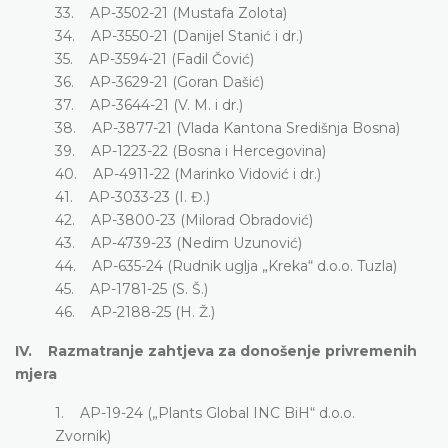
33. AP-3502-21 (Mustafa Zolota)
34. AP-3550-21 (Danijel Stanić i dr.)
35. AP-3594-21 (Fadil Čović)
36. AP-3629-21 (Goran Dašić)
37. AP-3644-21 (V. M. i dr.)
38. AP-3877-21 (Vlada Kantona Središnja Bosna)
39. AP-1223-22 (Bosna i Hercegovina)
40. AP-4911-22 (Marinko Vidović i dr.)
41. AP-3033-23 (I. Đ.)
42. AP-3800-23 (Milorad Obradović)
43. AP-4739-23 (Nedim Uzunović)
44. AP-635-24 (Rudnik uglja „Kreka“ d.o.o. Tuzla)
45. AP-1781-25 (S. Š.)
46. AP-2188-25 (H. Ž.)
IV. Razmatranje zahtjeva za donošenje privremenih
mjera
1. AP-19-24 („Plants Global INC BiH“ d.o.o.
Zvornik)