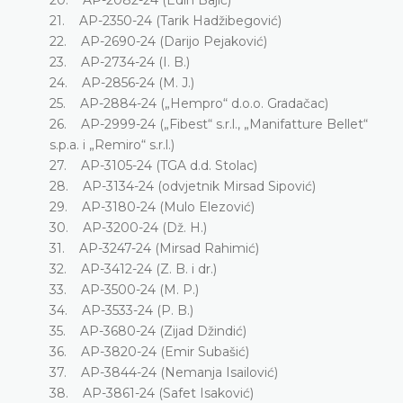
21. AP-2350-24 (Tarik Hadžibegović)
22. AP-2690-24 (Darijo Pejaković)
23. AP-2734-24 (I. B.)
24. AP-2856-24 (M. J.)
25. AP-2884-24 („Hempro“ d.o.o. Gradačac)
26. AP-2999-24 („Fibest“ s.r.l., „Manifatture Bellet“
s.p.a. i „Remiro“ s.r.l.)
27. AP-3105-24 (TGA d.d. Stolac)
28. AP-3134-24 (odvjetnik Mirsad Sipović)
29. AP-3180-24 (Mulo Elezović)
30. AP-3200-24 (Dž. H.)
31. AP-3247-24 (Mirsad Rahimić)
32. AP-3412-24 (Z. B. i dr.)
33. AP-3500-24 (M. P.)
34. AP-3533-24 (P. B.)
35. AP-3680-24 (Zijad Džindić)
36. AP-3820-24 (Emir Subašić)
37. AP-3844-24 (Nemanja Isailović)
38. AP-3861-24 (Safet Isaković)