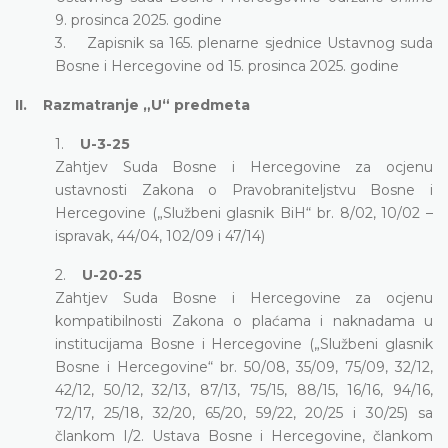
9. prosinca 2025. godine
3. Zapisnik sa 165. plenarne sjednice Ustavnog suda
Bosne i Hercegovine od 15. prosinca 2025. godine
II. Razmatranje „U“ predmeta
1.
U-3-25
Zahtjev Suda Bosne i Hercegovine za ocjenu
ustavnosti Zakona o Pravobraniteljstvu Bosne i
Hercegovine („Službeni glasnik BiH“ br. 8/02, 10/02 –
ispravak, 44/04, 102/09 i 47/14)
2.
U-20-25
Zahtjev Suda Bosne i Hercegovine za ocjenu
kompatibilnosti Zakona o plaćama i naknadama u
institucijama Bosne i Hercegovine („Službeni glasnik
Bosne i Hercegovine“ br. 50/08, 35/09, 75/09, 32/12,
42/12, 50/12, 32/13, 87/13, 75/15, 88/15, 16/16, 94/16,
72/17, 25/18, 32/20, 65/20, 59/22, 20/25 i 30/25) sa
člankom I/2. Ustava Bosne i Hercegovine, člankom