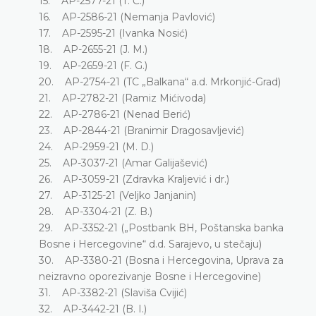
15. AP-2577-21 (T. Ć.)
16. AP-2586-21 (Nemanja Pavlović)
17. AP-2595-21 (Ivanka Nosić)
18. AP-2655-21 (J. M.)
19. AP-2659-21 (F. G.)
20. AP-2754-21 (TC „Balkana“ a.d. Mrkonjić-Grad)
21. AP-2782-21 (Ramiz Mićivoda)
22. AP-2786-21 (Nenad Berić)
23. AP-2844-21 (Branimir Dragosavljević)
24. AP-2959-21 (M. D.)
25. AP-3037-21 (Amar Galijašević)
26. AP-3059-21 (Zdravka Kraljević i dr.)
27. AP-3125-21 (Veljko Janjanin)
28. AP-3304-21 (Z. B.)
29. AP-3352-21 („Postbank BH, Poštanska banka
Bosne i Hercegovine“ d.d. Sarajevo, u stečaju)
30. AP-3380-21 (Bosna i Hercegovina, Uprava za
neizravno oporezivanje Bosne i Hercegovine)
31. AP-3382-21 (Slaviša Cvijić)
32. AP-3442-21 (B. I.)