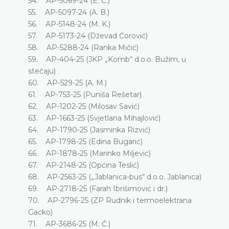
54. AP-5069-24 (E. Ć.)
55. AP-5097-24 (A. B.)
56. AP-5148-24 (M. K.)
57. AP-5173-24 (Dževad Ćorović)
58. AP-5288-24 (Ranka Mičić)
59. AP-404-25 (JKP „Komb“ d.o.o. Bužim, u
stečaju)
60. AP-529-25 (A. M.)
61. AP-753-25 (Puniša Rešetar)
62. AP-1202-25 (Milosav Savić)
63. AP-1663-25 (Svjetlana Mihajlović)
64. AP-1790-25 (Jasminka Rizvić)
65. AP-1798-25 (Edina Bugarić)
66. AP-1878-25 (Marinko Miljević)
67. AP-2148-25 (Općina Teslić)
68. AP-2563-25 („Jablanica-bus“ d.o.o. Jablanica)
69. AP-2718-25 (Farah Ibrišimović i dr.)
70. AP-2796-25 (ZP Rudnik i termoelektrana
Gacko)
71. AP-3686-25 (M. Č.)