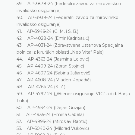
39. AP-3878-24 (Federalni zavod za mirovinsko i
invalidsko osiguranje)
40. AP-3939-24 (Federalni zavod za mirovinsko i
invalidsko osiguranje)
41. AP-3946-24 (G. M. i S. B.)
42. AP-4028-24 (Emir Kadribašić)
43. AP-4031-24 (Zdravstvena ustanova Specijalna
bolnica iz kirurških oblasti „Neo Vita“ Pale)
44. AP-4363-24 (Jasmina Lelović)
45. AP-4409-24 (Zoran Stojnić)
46. AP-4607-24 (Sabina Jašarević)
47. AP-4608-24 (Mladen Popadić)
48. AP-4764-24 (S. Z.)
49. AP-4797-24 („Wiener osiguranje VIG“ a.d.d. Banja
Luka)
50. AP-4934-24 (Dejan Guzijan)
51. AP-4935-24 (Emina Gabela)
52. AP-4995-24 (Miroslav Baotić)
53. AP-5040-24 (Milorad Vuković)