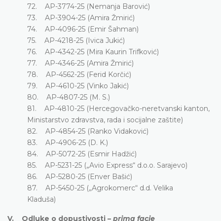
72. AP-3774-25 (Nemanja Barović)
73. AP-3904-25 (Amira Žmirić)
74. AP-4096-25 (Emir Šahman)
75. AP-4218-25 (Ivica Jukić)
76. AP-4342-25 (Mira Kaurin Trifković)
77. AP-4346-25 (Amira Žmirić)
78. AP-4562-25 (Ferid Korčić)
79. AP-4610-25 (Vinko Jakić)
80. AP-4807-25 (M. S.)
81. AP-4810-25 (Hercegovačko-neretvanski kanton,
Ministarstvo zdravstva, rada i socijalne zaštite)
82. AP-4854-25 (Ranko Vidaković)
83. AP-4906-25 (D. K.)
84. AP-5072-25 (Esmir Hadžić)
85. AP-5231-25 („Avio Express“ d.o.o. Sarajevo)
86. AP-5280-25 (Enver Bašić)
87. AP-5450-25 („Agrokomerc“ d.d. Velika
Kladuša)
V. Odluke o dopustivosti –
prima facie