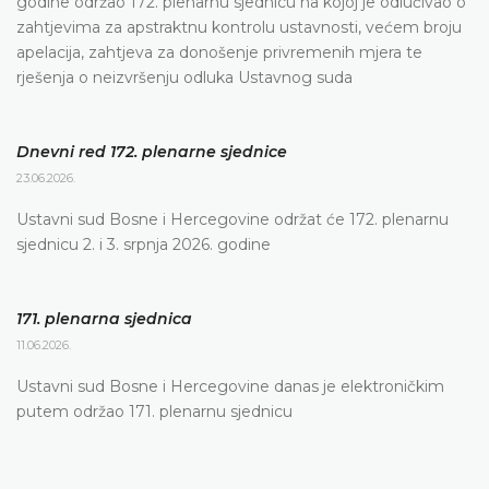
godine održao 172. plenarnu sjednicu na kojoj je odlučivao o
zahtjevima za apstraktnu kontrolu ustavnosti, većem broju
apelacija, zahtjeva za donošenje privremenih mjera te
rješenja o neizvršenju odluka Ustavnog suda
Dnevni red 172. plenarne sjednice
23.06.2026.
Ustavni sud Bosne i Hercegovine održat će 172. plenarnu
sjednicu 2. i 3. srpnja 2026. godine
171. plenarna sjednica
11.06.2026.
Ustavni sud Bosne i Hercegovine danas je elektroničkim
putem održao 171. plenarnu sjednicu