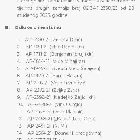
Hercegovine za bilateralnu suradnju s parlamentarnim
tijelima drugih zemalja broj 02-34-1-2338/25 od 20.
studenog 2025. godine
III. Odluke o meritumu
1. AP-1400-21 (Zihreta Delić)
2. AP-1651-21 (Miro Babić i dr.)
3. AP-1711-21 (Benjamin Ibrulj i dr.)
4. AP-1814-21 (Mićo Mihajilica)
5. AP-1949-21 (Sveučilište u Sarajevu)
6. AP-1979-21 (Samir Basara)
7. AP-2118-21 (Vojin Trivunović)
8. AP-2372-21 (Željko Žarić)
9. AP-2398-21 (Nedeljko Zeljić i dr.)
10. AP-2428-21 (Vinka Grgić)
11. AP-2429-21 (Ivica Planinić)
12. AP-2458-21 („Kapis“ d.o.o. Celje)
13. AP-2491-21 (N. M.)
14. AP-2564-21 (Bosna i Hercegovina)