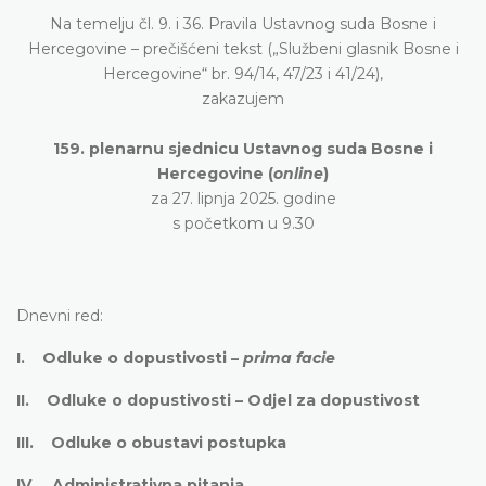
Na temelju čl. 9. i 36. Pravila Ustavnog suda Bosne i
Hercegovine – prečišćeni tekst („Službeni glasnik Bosne i
Hercegovine“ br. 94/14, 47/23 i 41/24),
zakazujem
159. plenarnu sjednicu Ustavnog suda Bosne i
Hercegovine (
online
)
za 27. lipnja 2025. godine
s početkom u 9.30
Dnevni red:
I. Odluke o dopustivosti –
prima facie
II. Odluke o dopustivosti – Odjel za dopustivost
III. Odluke o obustavi postupka
IV. Administrativna pitanja