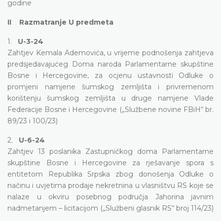
godine
II Razmatranje U predmeta
1.
U-3-24
Zahtjev Kemala Ademovića, u vrijeme podnošenja zahtjeva
predsjedavajućeg Doma naroda Parlamentarne skupštine
Bosne i Hercegovine, za ocjenu ustavnosti Odluke o
promjeni namjene šumskog zemljišta i privremenom
korištenju šumskog zemljišta u druge namjene Vlade
Federacije Bosne i Hercegovine („Službene novine FBiH“ br.
89/23 i 100/23)
2.
U-6-24
Zahtjev 13 poslanika Zastupničkog doma Parlamentarne
skupštine Bosne i Hercegovine za rješavanje spora s
entitetom Republika Srpska zbog donošenja Odluke o
načinu i uvjetima prodaje nekretnina u vlasništvu RS koje se
nalaze u okviru posebnog područja Jahorina javnim
nadmetanjem – licitacijom („Službeni glasnik RS“ broj 114/23)