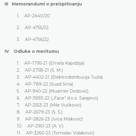
III Memorandumi o preispitivanju
1. AP-2440/20
2. AP-4755/22
3. AP-4756/22
IV Odluke o meritumu
1. AP-1795-21 (Emela Kapidžija)
2. AP-2758-21 (S. M.)
3. AP-4402-21 (Elektrodistribucija Tuzla)
4. AP-789-22 (Suad Srna)
5. AP-940-22 (Muamer Dedović)
6. AP-3993-22 („Face“ d.o.o. Sarajevo)
7. AP-2553-23 (Mile Vučković)
8. AP-2679-23 (S. Š.)
9. AP-2826-23 (Ivica Mišković)
10. AP-2951-23 (A. V.)
11. AP-3260-23 (Tomislav Vidaković)