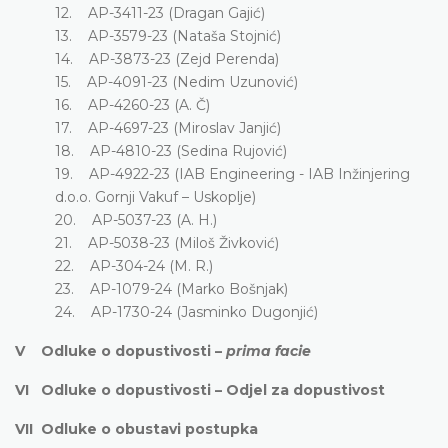
12. AP-3411-23 (Dragan Gajić)
13. AP-3579-23 (Nataša Stojnić)
14. AP-3873-23 (Zejd Perenda)
15. AP-4091-23 (Nedim Uzunović)
16. AP-4260-23 (A. Č)
17. AP-4697-23 (Miroslav Janjić)
18. AP-4810-23 (Sedina Rujović)
19. AP-4922-23 (IAB Engineering - IAB Inžinjering
d.o.o. Gornji Vakuf – Uskoplje)
20. AP-5037-23 (A. H.)
21. AP-5038-23 (Miloš Živković)
22. AP-304-24 (M. R.)
23. AP-1079-24 (Marko Bošnjak)
24. AP-1730-24 (Jasminko Dugonjić)
V Odluke o dopustivosti –
prima facie
VI Odluke o dopustivosti – Odjel za dopustivost
VII Odluke o obustavi postupka