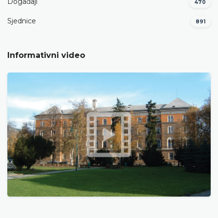
Događaji
470
Sjednice
891
Informativni video