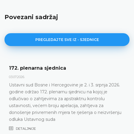
Povezani sadržaj
PREGLEDAJTE SVE IZ - SJEDNICE
Dnevni red 172. plenar
23.06.2026.
ne je 2. i 3. srpnja 2026.
Ustavni sud Bosne i Hercego
jednicu na kojoj je
plenarnu sjednicu 2. i 3. srp
straktnu kontrolu
DETALJNIJE
cija, zahtjeva za
te rješenja o neizvršenju