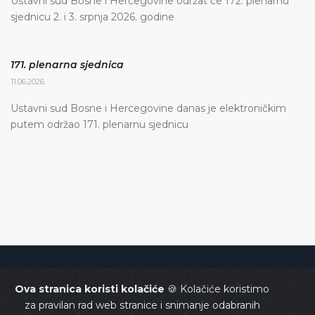
Ustavni sud Bosne i Hercegovine održat će 172. plenarnu
sjednicu 2. i 3. srpnja 2026. godine
171. plenarna sjednica
11.06.2026.
Ustavni sud Bosne i Hercegovine danas je elektroničkim
putem održao 171. plenarnu sjednicu
Ustavni sud Bosne i Hercegovine
Ova stranica koristi kolačiće
🍪 Kolačiće koristimo
za pravilan rad web stranice i snimanje odabranih