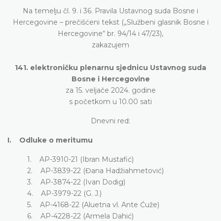
Na temelju čl. 9. i 36. Pravila Ustavnog suda Bosne i
Hercegovine – prečišćeni tekst („Službeni glasnik Bosne i
Hercegovine“ br. 94/14 i 47/23),
zakazujem
141. elektroničku plenarnu sjednicu Ustavnog suda
Bosne i Hercegovine
za 15. veljače 2024. godine
s početkom u 10.00 sati
Dnevni red:
I. Odluke o meritumu
1. AP-3910-21 (Ibran Mustafić)
2. AP-3839-22 (Đana Hadžiahmetović)
3. AP-3874-22 (Ivan Dodig)
4. AP-3979-22 (G. J.)
5. AP-4168-22 (Aluetna vl. Ante Ćuže)
6. AP-4228-22 (Armela Dahić)