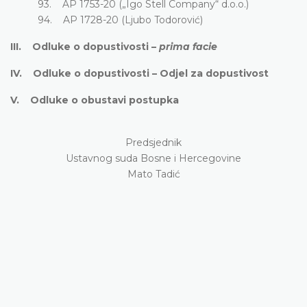
93. AP 1753-20 („Igo Stell Company“ d.o.o.)
94. AP 1728-20 (Ljubo Todorović)
III. Odluke o dopustivosti –
prima facie
IV. Odluke o dopustivosti – Odjel za dopustivost
V. Odluke o obustavi postupka
Predsjednik
Ustavnog suda Bosne i Hercegovine
Mato Tadić