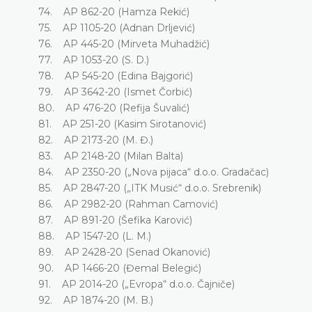
74. AP 862-20 (Hamza Rekić)
75. AP 1105-20 (Adnan Drljević)
76. AP 445-20 (Mirveta Muhadžić)
77. AP 1053-20 (S. D.)
78. AP 545-20 (Edina Bajgorić)
79. AP 3642-20 (Ismet Čorbić)
80. AP 476-20 (Refija Šuvalić)
81. AP 251-20 (Kasim Sirotanović)
82. AP 2173-20 (M. Đ.)
83. AP 2148-20 (Milan Balta)
84. AP 2350-20 („Nova pijaca“ d.o.o. Gradačac)
85. AP 2847-20 („ITK Musić“ d.o.o. Srebrenik)
86. AP 2982-20 (Rahman Camović)
87. AP 891-20 (Šefika Karović)
88. AP 1547-20 (L. M.)
89. AP 2428-20 (Senad Okanović)
90. AP 1466-20 (Đemal Belegić)
91. AP 2014-20 („Evropa“ d.o.o. Čajniče)
92. AP 1874-20 (M. B.)