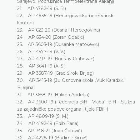
Sarajevo, Podružnica Termoelektrana Kakanj)
21. AP 4782-19 (S. R.)
22. AP 4935-19 (Hercegovačko-neretvanski
kanton)
23. AP 623-20 (Bosna i Hercegovina)
24. AP 634-20 (Zoran Opačić)
25. AP 3605-19 (Dušanka Matošević)
26. AP 4577-19 (V. V.)
27. AP 4713-19 (Borislav Grahovac)
28. AP 3641-19 (A. S.)
29. AP 3587-19 (Grad Široki Brijeg)
30. AP 3415-19 (JU Osnovna škola „Vuk Karadžić“
Bijeljina)
31. AP 3658-19 (Halima Andelija)
32. AP 3600-19 (Federacija BiH – Vlada FBiH – Služba
za zajedničke poslove organa i tijela FBiH)
33. AP 4809-19 (S. M.)
34. AP 4192-19 (Edib Parla)
35. AP 748-21 (Jovo Čerović)
36. AP 4228-19 (Budimir Simić)