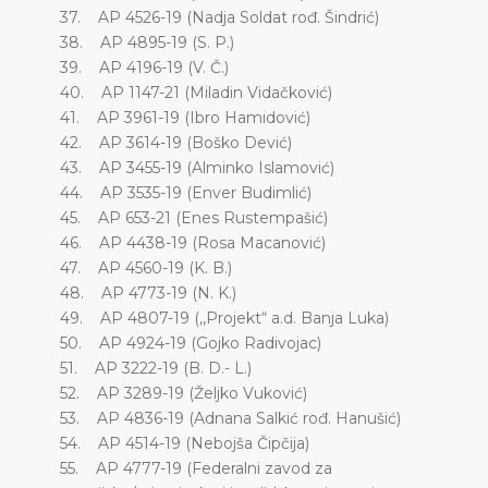
37. AP 4526-19 (Nadja Soldat rođ. Šindrić)
38. AP 4895-19 (S. P.)
39. AP 4196-19 (V. Č.)
40. AP 1147-21 (Miladin Vidačković)
41. AP 3961-19 (Ibro Hamidović)
42. AP 3614-19 (Boško Dević)
43. AP 3455-19 (Alminko Islamović)
44. AP 3535-19 (Enver Budimlić)
45. AP 653-21 (Enes Rustempašić)
46. AP 4438-19 (Rosa Macanović)
47. AP 4560-19 (K. B.)
48. AP 4773-19 (N. K.)
49. AP 4807-19 (,,Projekt“ a.d. Banja Luka)
50. AP 4924-19 (Gojko Radivojac)
51. AP 3222-19 (B. D.- L.)
52. AP 3289-19 (Željko Vuković)
53. AP 4836-19 (Adnana Salkić rođ. Hanušić)
54. AP 4514-19 (Nebojša Čipčija)
55. AP 4777-19 (Federalni zavod za