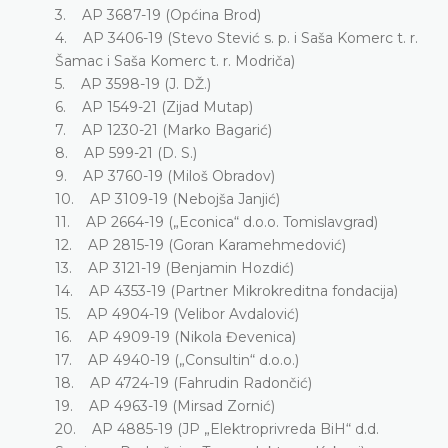
3. AP 3687-19 (Općina Brod)
4. AP 3406-19 (Stevo Stević s. p. i Saša Komerc t. r.
Šamac i Saša Komerc t. r. Modriča)
5. AP 3598-19 (J. DŽ.)
6. AP 1549-21 (Zijad Mutap)
7. AP 1230-21 (Marko Bagarić)
8. AP 599-21 (D. S.)
9. AP 3760-19 (Miloš Obradov)
10. AP 3109-19 (Nebojša Janjić)
11. AP 2664-19 („Econica“ d.o.o. Tomislavgrad)
12. AP 2815-19 (Goran Karamehmedović)
13. AP 3121-19 (Benjamin Hozdić)
14. AP 4353-19 (Partner Mikrokreditna fondacija)
15. AP 4904-19 (Velibor Avdalović)
16. AP 4909-19 (Nikola Đevenica)
17. AP 4940-19 („Consultin“ d.o.o.)
18. AP 4724-19 (Fahrudin Radončić)
19. AP 4963-19 (Mirsad Zornić)
20. AP 4885-19 (JP „Elektroprivreda BiH“ d.d.