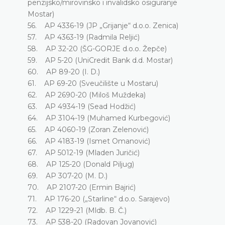
penzijsko/mirovinsko i invalidsko osiguranje
Mostar)
56. AP 4336-19 (JP „Grijanje“ d.o.o. Zenica)
57. AP 4363-19 (Radmila Reljić)
58. AP 32-20 (ŠG-GORJE d.o.o. Žepče)
59. AP 5-20 (UniCredit Bank d.d. Mostar)
60. AP 89-20 (I. D.)
61. AP 69-20 (Sveučilište u Mostaru)
62. AP 2690-20 (Miloš Muždeka)
63. AP 4934-19 (Sead Hodžić)
64. AP 3104-19 (Muhamed Kurbegović)
65. AP 4060-19 (Zoran Zelenović)
66. AP 4183-19 (Ismet Omanović)
67. AP 5012-19 (Mladen Juričić)
68. AP 125-20 (Donald Piljug)
69. AP 307-20 (M. D.)
70. AP 2107-20 (Ermin Bajrić)
71. AP 176-20 („Starline“ d.o.o. Sarajevo)
72. AP 1229-21 (Mldb. B. Č.)
73. AP 538-20 (Radovan Jovanović)