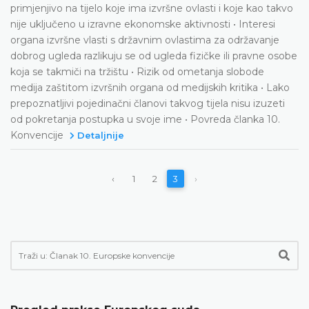
primjenjivo na tijelo koje ima izvršne ovlasti i koje kao takvo
nije uključeno u izravne ekonomske aktivnosti • Interesi
organa izvršne vlasti s državnim ovlastima za održavanje
dobrog ugleda razlikuju se od ugleda fizičke ili pravne osobe
koja se takmiči na tržištu • Rizik od ometanja slobode
medija zaštitom izvršnih organa od medijskih kritika • Lako
prepoznatljivi pojedinačni članovi takvog tijela nisu izuzeti
od pokretanja postupka u svoje ime • Povreda članka 10.
Konvencije
Detaljnije
‹
1
2
3
›