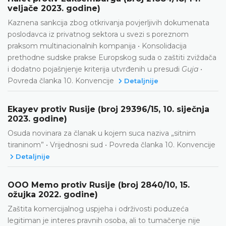
veljače 2023. godine)
Kaznena sankcija zbog otkrivanja povjerljivih dokumenata
poslodavca iz privatnog sektora u svezi s poreznom
praksom multinacionalnih kompanija • Konsolidacija
prethodne sudske prakse Europskog suda o zaštiti zviždača
i dodatno pojašnjenje kriterija utvrđenih u presudi
Guja
•
Povreda članka 10. Konvencije
Detaljnije
Ekayev protiv Rusije (broj 29396/15, 10. siječnja
2023. godine)
Osuda novinara za članak u kojem suca naziva „sitnim
tiraninom” • Vrijednosni sud • Povreda članka 10. Konvencije
Detaljnije
OOO Memo protiv Rusije (broj 2840/10, 15.
ožujka 2022. godine)
Zaštita komercijalnog uspjeha i održivosti poduzeća
legitiman je interes pravnih osoba, ali to tumačenje nije