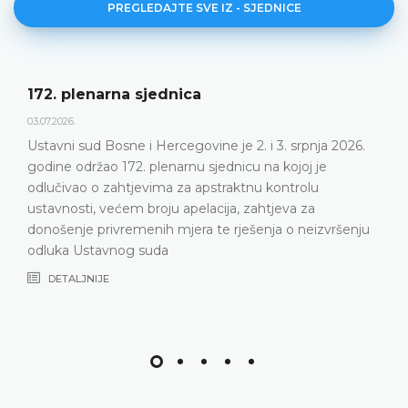
PREGLEDAJTE SVE IZ - SJEDNICE
Dnevni red 172. plenar
23.06.2026.
ne je 2. i 3. srpnja 2026.
Ustavni sud Bosne i Hercego
jednicu na kojoj je
plenarnu sjednicu 2. i 3. srp
straktnu kontrolu
DETALJNIJE
cija, zahtjeva za
te rješenja o neizvršenju