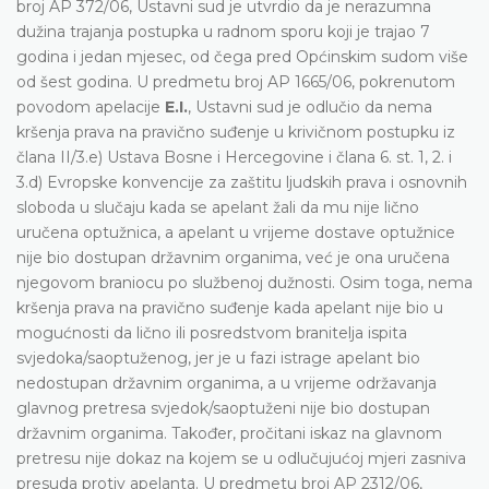
broj AP 372/06, Ustavni sud je utvrdio da je nerazumna
dužina trajanja postupka u radnom sporu koji je trajao 7
godina i jedan mjesec, od čega pred Općinskim sudom više
od šest godina. U predmetu broj AP 1665/06, pokrenutom
povodom apelacije
E.I.
, Ustavni sud je odlučio da nema
kršenja prava na pravično suđenje u krivičnom postupku iz
člana II/3.e) Ustava Bosne i Hercegovine i člana 6. st. 1, 2. i
3.d) Evropske konvencije za zaštitu ljudskih prava i osnovnih
sloboda u slučaju kada se apelant žali da mu nije lično
uručena optužnica, a apelant u vrijeme dostave optužnice
nije bio dostupan državnim organima, već je ona uručena
njegovom braniocu po službenoj dužnosti. Osim toga, nema
kršenja prava na pravično suđenje kada apelant nije bio u
mogućnosti da lično ili posredstvom branitelja ispita
svjedoka/saoptuženog, jer je u fazi istrage apelant bio
nedostupan državnim organima, a u vrijeme održavanja
glavnog pretresa svjedok/saoptuženi nije bio dostupan
državnim organima. Također, pročitani iskaz na glavnom
pretresu nije dokaz na kojem se u odlučujućoj mjeri zasniva
presuda protiv apelanta. U predmetu broj AP 2312/06,