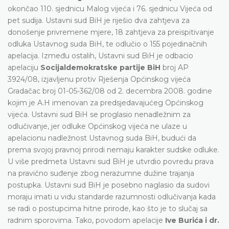
okončao 110. sjednicu Malog vijeća i 76. sjednicu Vijeća od
pet sudija. Ustavni sud BiH je riješio dva zahtjeva za
donošenje privremene mjere, 18 zahtjeva za preispitivanje
odluka Ustavnog suda BiH, te odlučio o 155 pojedinačnih
apelacija. Između ostalih, Ustavni sud BiH je odbacio
apelaciju
Socijaldemokratske partije BiH
broj AP
3924/08, izjavljenu protiv Rješenja Općinskog vijeća
Gradačac broj 01-05-362/08 od 2. decembra 2008. godine
kojim je A.H imenovan za predsjedavajućeg Općinskog
vijeća. Ustavni sud BiH se proglasio nenadležnim za
odlučivanje, jer odluke Općinskog vijeća ne ulaze u
apelacionu nadležnost Ustavnog suda BiH, budući da
prema svojoj pravnoj prirodi nemaju karakter sudske odluke.
U više predmeta Ustavni sud BiH je utvrdio povredu prava
na pravično suđenje zbog nerazumne dužine trajanja
postupka. Ustavni sud BiH je posebno naglasio da sudovi
moraju imati u vidu standarde razumnosti odlučivanja kada
se radi o postupcima hitne prirode, kao što je to slučaj sa
radnim sporovima. Tako, povodom apelacije
Ive Burića i dr.