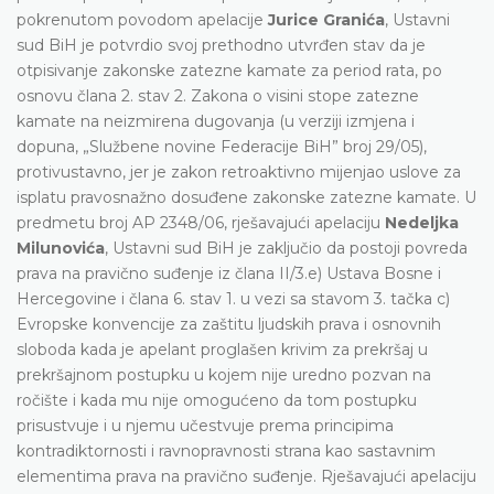
pokrenutom povodom apelacije
Jurice Granića
, Ustavni
sud BiH je potvrdio svoj prethodno utvrđen stav da je
otpisivanje zakonske zatezne kamate za period rata, po
osnovu člana 2. stav 2. Zakona o visini stope zatezne
kamate na neizmirena dugovanja (u verziji izmjena i
dopuna, „Službene novine Federacije BiH” broj 29/05),
protivustavno, jer je zakon retroaktivno mijenjao uslove za
isplatu pravosnažno dosuđene zakonske zatezne kamate. U
predmetu broj AP 2348/06, rješavajući apelaciju
Nedeljka
Milunovića
, Ustavni sud BiH je zaključio da postoji povreda
prava na pravično suđenje iz člana II/3.e) Ustava Bosne i
Hercegovine i člana 6. stav 1. u vezi sa stavom 3. tačka c)
Evropske konvencije za zaštitu ljudskih prava i osnovnih
sloboda kada je apelant proglašen krivim za prekršaj u
prekršajnom postupku u kojem nije uredno pozvan na
ročište i kada mu nije omogućeno da tom postupku
prisustvuje i u njemu učestvuje prema principima
kontradiktornosti i ravnopravnosti strana kao sastavnim
elementima prava na pravično suđenje. Rješavajući apelaciju