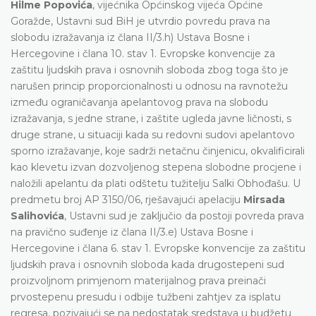
Hilme Popovića
, vijećnika Općinskog vijeća Općine
Goražde, Ustavni sud BiH je utvrdio povredu prava na
slobodu izražavanja iz člana II/3.h) Ustava Bosne i
Hercegovine i člana 10. stav 1. Evropske konvencije za
zaštitu ljudskih prava i osnovnih sloboda zbog toga što je
narušen princip proporcionalnosti u odnosu na ravnotežu
između ograničavanja apelantovog prava na slobodu
izražavanja, s jedne strane, i zaštite ugleda javne ličnosti, s
druge strane, u situaciji kada su redovni sudovi apelantovo
sporno izražavanje, koje sadrži netačnu činjenicu, okvalificirali
kao klevetu izvan dozvoljenog stepena slobodne procjene i
naložili apelantu da plati odštetu tužitelju Salki Obhođašu. U
predmetu broj AP 3150/06, rješavajući apelaciju
Mirsada
Salihovića
, Ustavni sud je zaključio da postoji povreda prava
na pravično suđenje iz člana II/3.e) Ustava Bosne i
Hercegovine i člana 6. stav 1. Evropske konvencije za zaštitu
ljudskih prava i osnovnih sloboda kada drugostepeni sud
proizvoljnom primjenom materijalnog prava preinači
prvostepenu presudu i odbije tužbeni zahtjev za isplatu
regresa, pozivajući se na nedostatak sredstava u budžetu