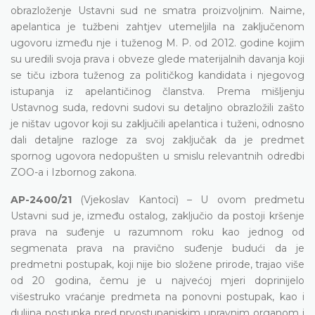
obrazloženje Ustavni sud ne smatra proizvoljnim. Naime,
apelantica je tužbeni zahtjev utemeljila na zaključenom
ugovoru između nje i tuženog M. P. od 2012. godine kojim
su uredili svoja prava i obveze glede materijalnih davanja koji
se tiču izbora tuženog za političkog kandidata i njegovog
istupanja iz apelantičinog članstva. Prema mišljenju
Ustavnog suda, redovni sudovi su detaljno obrazložili zašto
je ništav ugovor koji su zaključili apelantica i tuženi, odnosno
dali detaljne razloge za svoj zaključak da je predmet
spornog ugovora nedopušten u smislu relevantnih odredbi
ZOO-a i Izbornog zakona.
AP-2400/21
(Vjekoslav Kantoci) – U ovom predmetu
Ustavni sud je, između ostalog, zaključio da postoji kršenje
prava na suđenje u razumnom roku kao jednog od
segmenata prava na pravično suđenje budući da je
predmetni postupak, koji nije bio složene prirode, trajao više
od 20 godina, čemu je u najvećoj mjeri doprinijelo
višestruko vraćanje predmeta na ponovni postupak, kao i
duljina postupka pred prvostupanjskim upravnim organom i