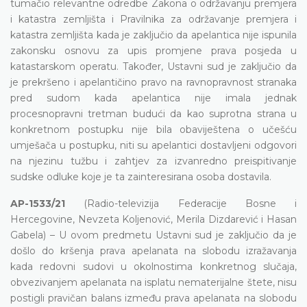
tumačio relevantne odredbe Zakona o održavanju premjera
i katastra zemljišta i Pravilnika za održavanje premjera i
katastra zemljišta kada je zaključio da apelantica nije ispunila
zakonsku osnovu za upis promjene prava posjeda u
katastarskom operatu. Također, Ustavni sud je zaključio da
je prekršeno i apelantičino pravo na ravnopravnost stranaka
pred sudom kada apelantica nije imala jednak
procesnopravni tretman budući da kao suprotna strana u
konkretnom postupku nije bila obaviještena o učešću
umješača u postupku, niti su apelantici dostavljeni odgovori
na njezinu tužbu i zahtjev za izvanredno preispitivanje
sudske odluke koje je ta zainteresirana osoba dostavila.
AP-1533/21
(Radio-televizija Federacije Bosne i
Hercegovine, Nevzeta Koljenović, Merila Dizdarević i Hasan
Gabela) – U ovom predmetu Ustavni sud je zaključio da je
došlo do kršenja prava apelanata na slobodu izražavanja
kada redovni sudovi u okolnostima konkretnog slučaja,
obvezivanjem apelanata na isplatu nematerijalne štete, nisu
postigli pravičan balans između prava apelanata na slobodu