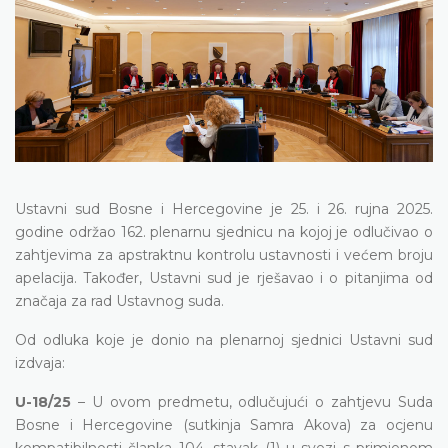
Ustavni sud Bosne i Hercegovine je 25. i 26. rujna 2025.
godine održao 162. plenarnu sjednicu na kojoj je odlučivao o
zahtjevima za apstraktnu kontrolu ustavnosti i većem broju
apelacija. Također, Ustavni sud je rješavao i o pitanjima od
značaja za rad Ustavnog suda.
Od odluka koje je donio na plenarnoj sjednici Ustavni sud
izdvaja:
U-18/25
– U ovom predmetu, odlučujući o zahtjevu Suda
Bosne i Hercegovine (sutkinja Samra Akova) za ocjenu
kompatibilnosti članka 104. stavak (1) u svezi s primjenom