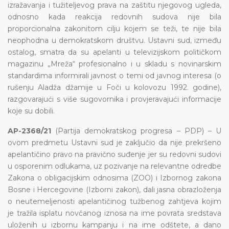
izražavanja i tužiteljevog prava na zaštitu njegovog ugleda,
odnosno kada reakcija redovnih sudova nije bila
proporcionalna zakonitom cilju kojem se teži, te nije bila
neophodna u demokratskom društvu. Ustavni sud, između
ostalog, smatra da su apelanti u televizijskom političkom
magazinu „Mreža“ profesionalno i u skladu s novinarskim
standardima informirali javnost o temi od javnog interesa (o
rušenju Aladža džamije u Foči u kolovozu 1992. godine),
razgovarajući s više sugovornika i provjeravajući informacije
koje su dobili.
AP-2368/21
(Partija demokratskog progresa – PDP) – U
ovom predmetu Ustavni sud je zaključio da nije prekršeno
apelantičino pravo na pravično suđenje jer su redovni sudovi
u osporenim odlukama, uz pozivanje na relevantne odredbe
Zakona o obligacijskim odnosima (ZOO) i Izbornog zakona
Bosne i Hercegovine (Izborni zakon), dali jasna obrazloženja
o neutemeljenosti apelantičinog tužbenog zahtjeva kojim
je tražila isplatu novčanog iznosa na ime povrata sredstava
uloženih u izbornu kampanju i na ime odštete, a dano