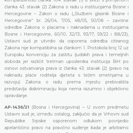
članka 43. stavak (2) Zakona o radu u institucijama Bosne i
Hercegovine – Zakon o radu („Službeni glasnik Bosne i
Hercegovine“ br. 26/04, 7/05, 48/05, 50/08 – završne
odredbe Zakona o plaćama i naknadama u institucijama
Bosne i Hercegovine, 60/10, 32/13, 93/17, 59/22 i 88/23),
Ustavni sud je utvrdio da osporena odredba citiranog
Zakona nije kompatibilna sa člankom 1. Protokola broj 12 uz
Europsku konvenciju za zaštitu ljudskih prava i temeljnih
sloboda jer različit tretman uposlenika institucija BiH po
osnovi ostvarivanja prava iz članka 43. stavak (2) (pravo na
naknadu plaće roditelja djeteta s težim smetnjama u
razvoju) Zakona o radu prema mjestu prebivališta
predstavlja diskriminaciju koja nema razumno i objektivno
opravdanje.
AP-1436/21
(Bosna i Hercegovina) – U ovom predmetu
Ustavni sud je, između ostalog, zaključio da je Vrhovni sud
Republike Srpske osporenom odlukom povrijedio
apelantičino pravo na pravično suđenje kada je arbitrarno