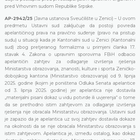
pred Vrhovnim sudom Republike Srpske.
AP-2942/25
(Javna ustanova Sveučilište u Zenici) – U ovom
predmetu Ustavni sud zaključuje da postoji povreda
apelantičinog prava na pravično suđenje (pravo na pristup
sudu) u situaciji kada je Kantonalni sud u Zenici (Kantonalni
sud) zbog pretjeranog formalizma u primjeni članka 17.
stavak 4. Zakona o upravnim sporovima FBiH odbacio
apelantičin zahtjev za odlaganje izvršenja rješenja
Ministarstva obrazovanja, znanosti, kulture i sporta Zeničko-
dobojskog kantona (Ministarstvo obrazovanja) od 9. lipnja
2025. godine (kojim je poništena Odluka Senata apelantice
od 3. lipnja 2025. godine) jer apelantica nije dostavila
„materijalni pisani dokaz u vidu potvrde ili uvjerenja“ o tome
da se prethodno istim zahtjevom za odlaganje izvršenja
rješenja nije obraćala Ministarstvu obrazovanja. Ustavni sud
je zapazio da je apelantica uz svoj zahtjev dostavila dokaze
na okolnosti da se nije obraćala Ministarstvu obrazovanja s
istim zahtjevom. Apelantica je, između ostalog, kao dokaz