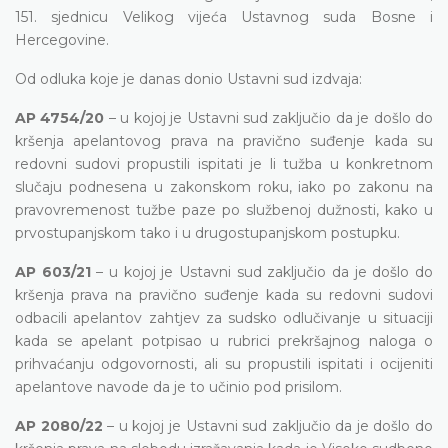
151. sjednicu Velikog vijeća Ustavnog suda Bosne i
Hercegovine.
Od odluka koje je danas donio Ustavni sud izdvaja:
AP 4754/20
– u kojoj je Ustavni sud zaključio da je došlo do
kršenja apelantovog prava na pravično suđenje kada su
redovni sudovi propustili ispitati je li tužba u konkretnom
slučaju podnesena u zakonskom roku, iako po zakonu na
pravovremenost tužbe paze po službenoj dužnosti, kako u
prvostupanjskom tako i u drugostupanjskom postupku.
AP 603/21
– u kojoj je Ustavni sud zaključio da je došlo do
kršenja prava na pravično suđenje kada su redovni sudovi
odbacili apelantov zahtjev za sudsko odlučivanje u situaciji
kada se apelant potpisao u rubrici prekršajnog naloga o
prihvaćanju odgovornosti, ali su propustili ispitati i ocijeniti
apelantove navode da je to učinio pod prisilom.
AP 2080/22
– u kojoj je Ustavni sud zaključio da je došlo do