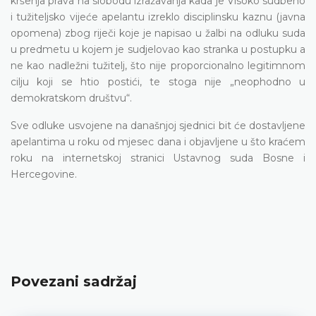
kršenja prava na slobodu izražavanja kada je Visoko sudbeno
i tužiteljsko vijeće apelantu izreklo disciplinsku kaznu (javna
opomena) zbog riječi koje je napisao u žalbi na odluku suda
u predmetu u kojem je sudjelovao kao stranka u postupku a
ne kao nadležni tužitelj, što nije proporcionalno legitimnom
cilju koji se htio postići, te stoga nije „neophodno u
demokratskom društvu“.
Sve odluke usvojene na današnjoj sjednici bit će dostavljene
apelantima u roku od mjesec dana i objavljene u što kraćem
roku na internetskoj stranici Ustavnog suda Bosne i
Hercegovine.
Povezani sadržaj