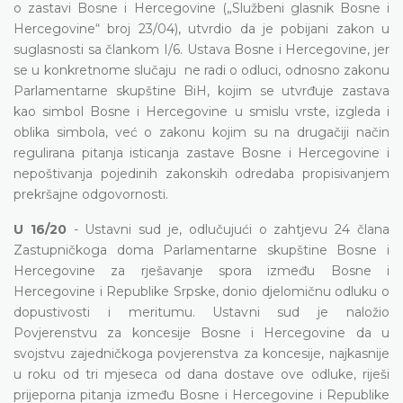
o zastavi Bosne i Hercegovine („Službeni glasnik Bosne i
Hercegovine“ broj 23/04), utvrdio da je pobijani zakon u
suglasnosti sa člankom I/6. Ustava Bosne i Hercegovine, jer
se u konkretnome slučaju ne radi o odluci, odnosno zakonu
Parlamentarne skupštine BiH, kojim se utvrđuje zastava
kao simbol Bosne i Hercegovine u smislu vrste, izgleda i
oblika simbola, već o zakonu kojim su na drugačiji način
regulirana pitanja isticanja zastave Bosne i Hercegovine i
nepoštivanja pojedinih zakonskih odredaba propisivanjem
prekršajne odgovornosti.
U 16/20
- Ustavni sud je, odlučujući o zahtjevu 24 člana
Zastupničkoga doma Parlamentarne skupštine Bosne i
Hercegovine za rješavanje spora između Bosne i
Hercegovine i Republike Srpske, donio djelomičnu odluku o
dopustivosti i meritumu. Ustavni sud je naložio
Povjerenstvu za koncesije Bosne i Hercegovine da u
svojstvu zajedničkoga povjerenstva za koncesije, najkasnije
u roku od tri mjeseca od dana dostave ove odluke, riješi
prijeporna pitanja između Bosne i Hercegovine i Republike