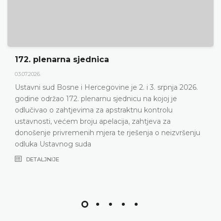
172. plenarna sjednica
03.07.2026.
Ustavni sud Bosne i Hercegovine je 2. i 3. srpnja 2026.
godine održao 172. plenarnu sjednicu na kojoj je
odlučivao o zahtjevima za apstraktnu kontrolu
ustavnosti, većem broju apelacija, zahtjeva za
donošenje privremenih mjera te rješenja o neizvršenju
odluka Ustavnog suda
DETALJNIJE