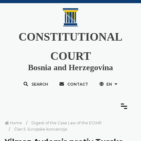
CONSTITUTIONAL
COURT
Bosnia and Herzegovina
SEARCH
CONTACT
EN
Home
Digest of the Case Law of the ECtHR
Član 5. Evropske konvencije