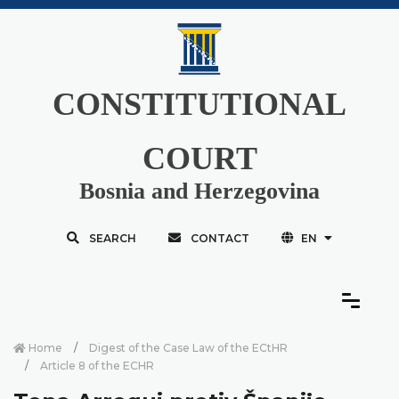
CONSTITUTIONAL
COURT
Bosnia and Herzegovina
SEARCH
CONTACT
EN
Home
Digest of the Case Law of the ECtHR
Article 8 of the ECHR