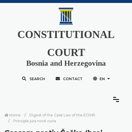
CONSTITUTIONAL
COURT
Bosnia and Herzegovina
SEARCH
CONTACT
EN
Home
Digest of the Case Law of the ECtHR
Principle jura novit curia