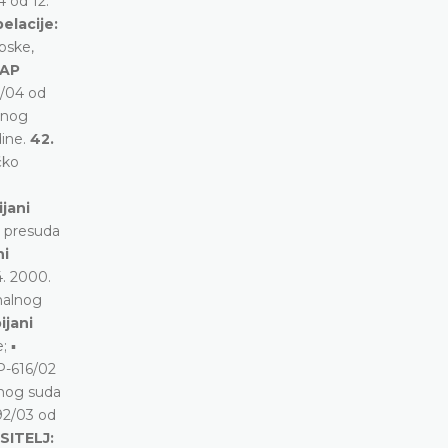
4 od 12.
elacije:
rpske,
 AP
8/04 od
žnog
dine.
42.
čko
jani
▪ presuda
ni
4. 2000.
nalnog
ijani
; ▪
P-616/02
nog suda
92/03 od
SITELJ: