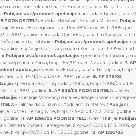
ke u razumnom roku od strane Osnovnog suda u Banja Luci, u 
ka
Pobijani akti/predmet apelacije:
▪ presuda Vrhovnog suda R
/05 PODNOSITELJ:
Božidar Milošević i Stanojka Milošević
Pobija
ije Bosne i Hercegovine, broj Rev-289/03 od 25. 1. 2005. godine
3. 1. 2003. godine; ▪ presuda Općinskog suda II u Sarajevu, broj
 «Čvrsnica» d.d. Jablanica
Pobijani akti/predmet apelacije:
▪ r
.godine; ▪ rješenje Općinskog suda u Konjicu, broj I-3995/04 od 1
par
Pobijani akti/predmet apelacije:
▪ presuda Kantonalnog su
Općinskog suda u Zenici, broj P-561/04 od 9. 7. 2004. godine.
7. AP
redmet apelacije:
▪ rješenje Okružnog suda u Banjoj Luci, broj G
 Gradu, broj P-71/04 od 30. 6. 2004. godine.
8. AP 275/05
acije:
▪ presuda Okružnog suda u Doboju, broj Gž-108/04 od 16. 
od 11. 4. 2003. godine.
9. AP 923/05 PODNOSITELJ:
Unicredit
elacije:
▪ rješenje Vrhovnog suda Federacije Bosne i Hercegovin
ITELJ:
«Palma» d.o.o Travnik i Abduladhim Maktouf
Pobijani
ije Bosne i Hercegovine, broj Gž-19/05 od 22. 3. 2005. godine; ▪ 
4. godine.
11. AP 1286/05 PODNOSITELJ:
Goran Hubijar
Pobijan
o Distrikta Bosne i Hercegovine, broj Kž-21/05 od 17. 3. 2005. go
ne, broj Kp-220/04 od 14. 1. 2005. godine.
12. AP 1295/05