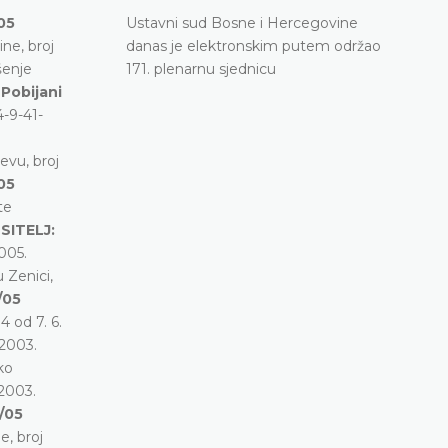
05
Ustavni sud Bosne i Hercegovine
ne, broj
danas je elektronskim putem održao
šenje
171. plenarnu sjednicu
ć
Pobijani
4-9-41-
evu, broj
05
te
SITELJ:
005.
 Zenici,
/05
 od 7. 6.
 2003.
ko
 2003.
/05
e, broj