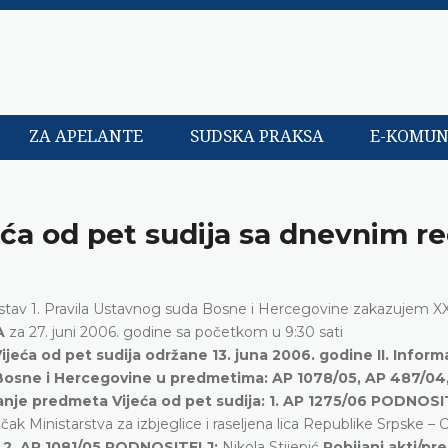
ZA APELANTE
SUDSKA PRAKSA
E-KOMUN
eća od pet sudija sa dnevnim 
 36. stav 1. Pravila Ustavnog suda Bosne i Hercegovine zakazujem X
A
za 27. juni 2006. godine sa početkom u 9:30 sati
Vijeća od pet sudija održane 13. juna 2006. godine
II. Inform
 Bosne i Hercegovine u predmetima: AP 1078/05, AP 487/04
ranje predmeta Vijeća od pet sudija:
1. AP 1275/06 PODNOSI
učak Ministarstva za izbjeglice i raseljena lica Republike Srpske – 
.
2. AP 1081/05 PODNOSITELJ:
Nikola Stijepić
Pobijani akti/p