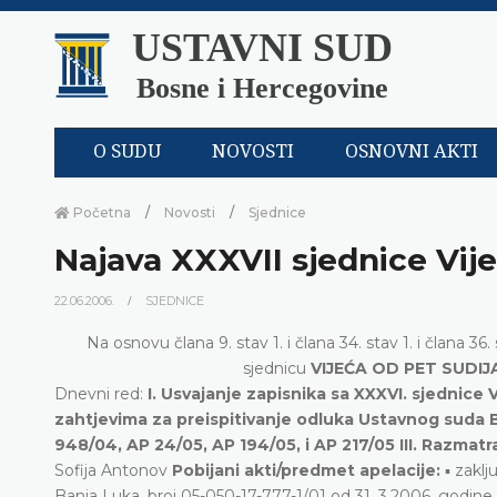
USTAVNI SUD
Bosne i Hercegovine
O SUDU
NOVOSTI
OSNOVNI AKTI
Početna
Novosti
Sjednice
Najava XXXVII sjednice Vij
22.06.2006.
SJEDNICE
Na osnovu člana 9. stav 1. i člana 34. stav 1. i člana
sjednicu
VIJEĆA OD PET SUDIJ
Dnevni red:
I. Usvajanje zapisnika sa XXXVI. sjednice 
zahtjevima za preispitivanje odluka Ustavnog suda
948/04, AP 24/05, AP 194/05, i AP 217/05
III. Razmat
Sofija Antonov
Pobijani akti/predmet apelacije:
▪ zaklj
Banja Luka, broj 05-050-17-777-1/01 od 31. 3.2006. godine