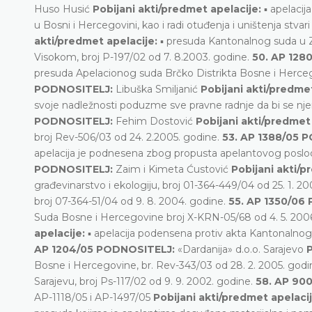
Huso Husić
Pobijani akti/predmet apelacije:
▪ apelacij
u Bosni i Hercegovini, kao i radi otuđenja i uništenja stvari
akti/predmet apelacije:
▪ presuda Kantonalnog suda u Ze
Visokom, broj P-197/02 od 7. 8.2003. godine.
50. AP 128
presuda Apelacionog suda Brčko Distrikta Bosne i Hercego
PODNOSITELJ:
Libuška Smiljanić
Pobijani akti/predmet
svoje nadležnosti poduzme sve pravne radnje da bi se nj
PODNOSITELJ:
Fehim Dostović
Pobijani akti/predmet 
broj Rev-506/03 od 24. 2.2005. godine.
53. AP 1388/05 
apelacija je podnesena zbog propusta apelantovog poslod
PODNOSITELJ:
Zaim i Kimeta Ćustović
Pobijani akti/p
građevinarstvo i ekologiju, broj 01-364-449/04 od 25. 1. 20
broj 07-364-51/04 od 9. 8. 2004. godine.
55. AP 1350/06
Suda Bosne i Hercegovine broj X-KRN-05/68 od 4. 5. 20
apelacije:
▪ apelacija podensena protiv akta Kantonalnog 
AP 1204/05 PODNOSITELJ:
«Dardanija» d.o.o. Sarajevo
P
Bosne i Hercegovine, br. Rev-343/03 od 28. 2. 2005. godi
Sarajevu, broj Ps-117/02 od 9. 9. 2002. godine.
58. AP 90
AP-1118/05 i AP-1497/05
Pobijani akti/predmet apelacij