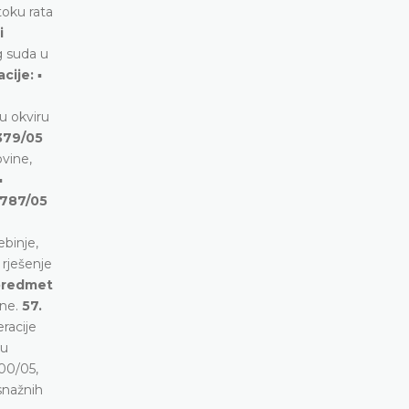
toku rata
i
g suda u
cije:
▪
u okviru
379/05
vine,
▪
1787/05
ebinje,
 rješenje
/predmet
ine.
57.
racije
 u
00/05,
snažnih