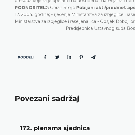
presuda kojima je apelantima dosuđena materijalna i nemate
PODNOSITELJ:
Goran Stojić
Pobijani akti/predmet ape
12. 2004. godine; ▪ rješenje Ministarstva za izbjeglice i ras
Ministarstva za izbjeglice i raseljena lica - Odsjek Doboj, 
Predsjednica Ustavnog suda Bos
PODIJELI
Povezani sadržaj
Dnevni red 172. plenarne sjednice