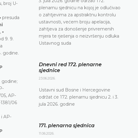
3. jula 2026. godine održao 172.
, broj U-
plenarnu sjednicu na kojoj je odlučivao
o zahtjevima za apstraktnu kontrolu
▪ presuda
ustavnosti, većem broju apelacija,
ni
zahtjeva za donošenje privremenih
 ▪
mjera te rješenja o neizvršenju odluka
d 9. 9.
Ustavnog suda
da
. godine.
Dnevni red 172. plenarne
AP
sjednice
23.06.2026.
. godine;
P-
Ustavni sud Bosne i Hercegovine
/05, AP-
održat će 172. plenarnu sjednicu 2. i 3.
-1381/06
jula 2026. godine
 i AP-
171. plenarna sjednica
P
11.06.2026.