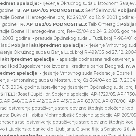
redmet apelacije:
▪ rješenje Okružnog suda u Istočnom Sarajevu
 godine.
13. AP 1304/05 PODNOSITELJ:
Šerif Selimović
Pobijani
ije Bosne i Hercegovine, broj Kž 240/01 od 12. 9. 2001 godine; 
. godine.
14. AP 1382/05 PODNOSITELJ:
Taib Omeragić
Pobija
ije Bosne i Hercegovine, broj Rev-25/04 od 24. 3. 2005. godine,
. 2003. godine; ▪ presuda Općinskog suda u Tuzli, broj P-984/01 o
Hasić
Pobijani akti/predmet apelacije:
▪ rješenje Vrhovnog su
rješenje Okružnog suda u Banja Luci, broj R-499/03 od 27. 12. 2004
i akti/predmet apelacije:
▪ apelacija podnesena radi ostvarenja
rad i kod Jugoslovenske izvozne i kreditne banke Beograd.
17. 
redmet apelacije:
▪ rješenje Vrhovnog suda Federacije Bosne i
ešenje Kantonalnog suda u Mostaru, broj Gž-364/04 od 22. 7. 2004
16. 3. 2004. godine, ispravljenog rješenjem Općinskog suda, broj 
SITELJ:
Josef Čupić i dr. Spojene apelacije: AP-1729/05, AP-1730
5, AP-348/06, AP-412/06, AP-413/06, AP-839/06, AP-876/06 i AP
radi ostvarenja potraživanja stare devizne štednje položene kod
reta Bukvić i Habiba Mehmedbašić Spojene apelacije AP-205/05
dnesena radi ostvarivanja potraživanja stare devizne štednje kod
Ljubljanske banke d.d. Ljubljana, Glavna filijala Sarajevo.
20. A
/predmet apelacije:
▪ presuda Kantonalnog suda u Zenici, broj