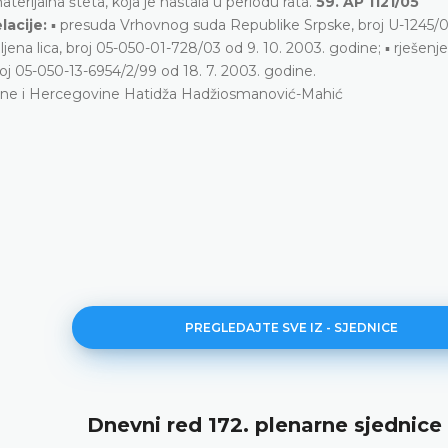
rijalna šteta, koja je nastala u periodu rata.
59. AP 1121/05
lacije:
▪ presuda Vrhovnog suda Republike Srpske, broj U-1245/0
eljena lica, broj 05-050-01-728/03 od 9. 10. 2003. godine; ▪ rješenje
broj 05-050-13-6954/2/99 od 18. 7. 2003. godine.
ne i Hercegovine Hatidža Hadžiosmanović-Mahić
PREGLEDAJTE SVE IZ - SJEDNICE
171. plenarna sjednica