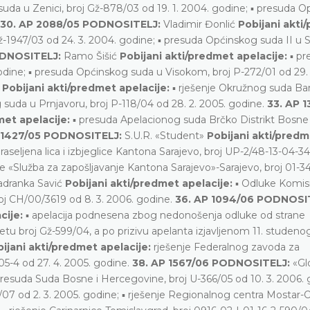
suda u Zenici, broj Gž-878/03 od 19. 1. 2004. godine; ▪ presuda 
30. AP 2088/05 PODNOSITELJ:
Vladimir Đonlić
Pobijani akti
-1947/03 od 24. 3. 2004. godine; ▪ presuda Općinskog suda II u S
ODNOSITELJ:
Ramo Šišić
Pobijani akti/predmet apelacije:
▪ pr
godine; ▪ presuda Općinskog suda u Visokom, broj P-272/01 od 29.
ć
Pobijani akti/predmet apelacije:
▪ rješenje Okružnog suda Ban
g suda u Prnjavoru, broj P-118/04 od 28. 2. 2005. godine.
33. AP 
met apelacije:
▪ presuda Apelacionog suda Brčko Distrikt Bosne 
 1427/05 PODNOSITELJ:
S.U.R. «Student»
Pobijani akti/pred
, raseljena lica i izbjeglice Kantona Sarajevo, broj UP-2/48-13-04-34
e «Služba za zapošljavanje Kantona Sarajevo»-Sarajevo, broj 01-3
adranka Savić
Pobijani akti/predmet apelacije:
▪ Odluke Komisi
oj CH/00/3619 od 8. 3. 2006. godine.
36. AP 1094/06 PODNOSI
cije:
▪ apelacija podnesena zbog nedonošenja odluke od strane
 broj Gž-599/04, a po prizivu apelanta izjavljenom 11. studeno
ijani akti/predmet apelacije:
rješenje Federalnog zavoda za
05-4 od 27. 4. 2005. godine.
38. AP 1567/06 PODNOSITELJ:
«Gl
resuda Suda Bosne i Hercegovine, broj U-366/05 od 10. 3. 2006. g
/07 od 2. 3. 2005. godine; ▪ rješenje Regionalnog centra Mostar-O