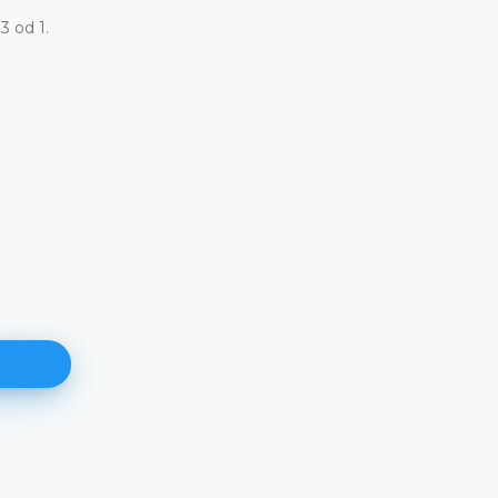
3 od 1.
Dnevni red 171. plenarne sjedni