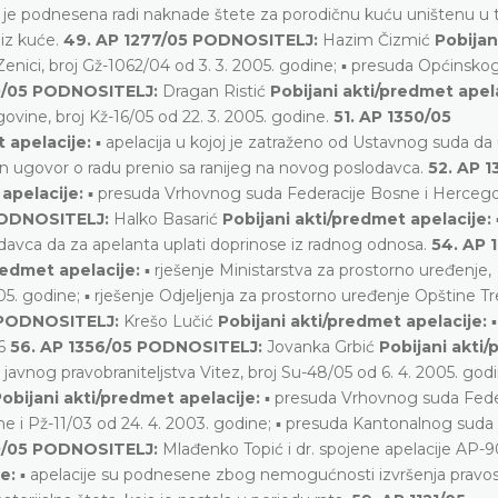
a je podnesena radi naknade štete za porodičnu kuću uništenu u 
 iz kuće.
49. AP 1277/05 PODNOSITELJ:
Hazim Čizmić
Pobijan
nici, broj Gž-1062/04 od 3. 3. 2005. godine; ▪ presuda Općinsko
0/05 PODNOSITELJ:
Dragan Ristić
Pobijani akti/predmet apela
vine, broj Kž-16/05 od 22. 3. 2005. godine.
51. AP 1350/05
 apelacije:
▪ apelacija u kojoj je zatraženo od Ustavnog suda da 
en ugovor o radu prenio sa ranijeg na novog poslodavca.
52. AP 1
apelacije:
▪ presuda Vrhovnog suda Federacije Bosne i Hercego
PODNOSITELJ:
Halko Basarić
Pobijani akti/predmet apelacije:
avca da za apelanta uplati doprinose iz radnog odnosa.
54. AP 
redmet apelacije:
▪ rješenje Ministarstva za prostorno uređenje,
05. godine; ▪ rješenje Odjeljenja za prostorno uređenje Opštine Tr
 PODNOSITELJ:
Krešo Lučić
Pobijani akti/predmet apelacije:
▪
06
56. AP 1356/05 PODNOSITELJ:
Jovanka Grbić
Pobijani akti
javnog pravobraniteljstva Vitez, broj Su-48/05 od 6. 4. 2005. god
obijani akti/predmet apelacije:
▪ presuda Vrhovnog suda Fede
ne i Pž-11/03 od 24. 4. 2003. godine; ▪ presuda Kantonalnog suda
0/05 PODNOSITELJ:
Mlađenko Topić i dr. spojene apelacije AP-9
e:
▪ apelacije su podnesene zbog nemogućnosti izvršenja pravo