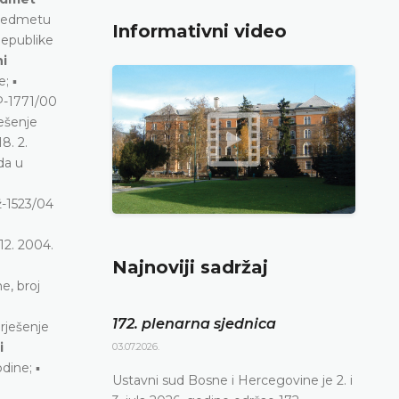
predmetu
Informativni video
epublike
ni
; ▪
 P-1771/00
ješenje
8. 2.
da u
ž-1523/04
12. 2004.
Najnoviji sadržaj
e, broj
172. plenarna sjednica
rješenje
i
03.07.2026.
dine; ▪
Ustavni sud Bosne i Hercegovine je 2. i