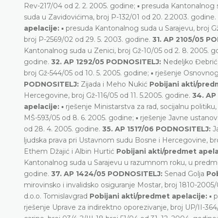
Rev-217/04 od 2. 2. 2005. godine; ▪ presuda Kantonalnog 
suda u Zavidovićima, broj P-132/01 od 20. 2.2003. godine.
apelacije:
▪ presuda Kantonalnog suda u Sarajevu, broj Gž
broj P-2569/02 od 29. 5. 2003. godine.
31. AP 2105/05 P
Kantonalnog suda u Zenici, broj Gž-10/05 od 2. 8. 2005. 
godine.
32. AP 1292/05 PODNOSITELJ:
Nedeljko Đebri
broj Gž-544/05 od 10. 5. 2005. godine; ▪ rješenje Osnovno
PODNOSITELJ:
Zijada i Meho Nukić
Pobijani akti/pred
Hercegovine, broj Gž-116/05 od 11. 5.2005. godine.
34. AP
apelacije:
▪ rješenje Ministarstva za rad, socijalnu politiku
MŠ-593/05 od 8. 6. 2005. godine; ▪ rješenje Javne ustanov
od 28. 4. 2005. godine.
35. AP 1517/06 PODNOSITELJ:
J
ljudska prava pri Ustavnom sudu Bosne i Hercegovine, br
Ethem Džajić i Albin Hurtić
Pobijani akti/predmet apela
Kantonalnog suda u Sarajevu u razumnom roku, u predmetu
godine.
37. AP 1424/05 PODNOSITELJ:
Senad Golja
Pob
mirovinsko i invalidsko osiguranje Mostar, broj 1810-2005/
d.o.o. Tomislavgrad
Pobijani akti/predmet apelacije:
▪ p
rješenje Uprave za indirektno oporezivanje, broj UP/II-364