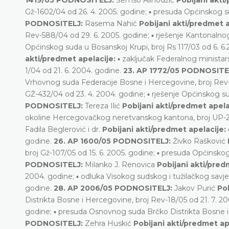
Gž-1602/04 od 26. 4. 2005. godine; ▪ presuda Općinskog su
PODNOSITELJ:
Rasema Nahić
Pobijani akti/predmet a
Rev-588/04 od 29. 6. 2005. godine; ▪ rješenje Kantonalnog
Općinskog suda u Bosanskoj Krupi, broj Rs 117/03 od 6. 6
akti/predmet apelacije:
▪ zaključak Federalnog ministar
1/04 od 21. 6. 2004. godine.
23. AP 1772/05 PODNOSITE
Vrhovnog suda Federacije Bosne i Hercegovine, broj Rev-5
GŽ-432/04 od 23. 4. 2004. godine; ▪ rješenje Općinskog su
PODNOSITELJ:
Tereza Ilić
Pobijani akti/predmet apela
okoline Hercegovačkog neretvanskog kantona, broj UP-2-
Fadila Beglerović i dr.
Pobijani akti/predmet apelacije:
godine.
26. AP 1600/05 PODNOSITELJ:
Živko Rašković
broj Gž-107/05 od 15. 6. 2005. godine; ▪ presuda Općinskog
PODNOSITELJ:
Milanko J. Renovica
Pobijani akti/pred
2004. godine; ▪ odluka Visokog sudskog i tužilačkog sav
godine.
28. AP 2006/05 PODNOSITELJ:
Jakov Purić
Pob
Distrikta Bosne i Hercegovine, broj Rev-18/05 od 21. 7. 2
godine; ▪ presuda Osnovnog suda Brčko Distrikta Bosne i 
PODNOSITELJ:
Zehra Huskić
Pobijani akti/predmet ap