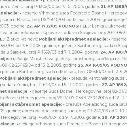
da u Zenici, broj P-1305/00 od 7. 10. 2004. godine.
21. AP 1569/
pelacije:
▪ rješenje Vrhovnog suda Federacije Bosne i Hercegovi
 suda u Bihaću, broj RSŽ-840/03 od 12. aprila 2004. godine; ▪ rje
.2003. godine.
22. AP 1732/05 PODNOSITELJ:
Lenka Đukanovi
stva odbrane/obrane - Uprave za odbanu Sarajevo, broj 20-2-05-3
LJ:
Zlatko Krainović
Pobijani akti/predmet apelacije:
▪ rješenje
43/04 od 7. 6. 2005. godine; ▪ rješenje Kantonalnog suda u Saraj
da u Sarajevu, broj P-1659/03 od 7. 1. 2004. godine.
24. AP 1801/
cije:
▪ rješenje Ministarstva građenja, prostornog uređenja i zašti
09-02-25-165/04 od 15. 2. 2005. godine
25. AP 1609/05 PODNO
▪ presuda Kantonalnog suda u Mostaru, broj Gž-610/03 od 12. 5. 2
Pobijani akti/predmet apelacije:
▪ presuda Kantonalnog suda u
 suda u Zenici, broj P-643/03 od 5. 11. 2004. godine.
27. AP 1892
met apelacije:
▪ rješenje Suda Bosne i Hercegovine, broj Už-01/04
jeta Bosne i Hercegovine, broj VSTV-07-0348-27042005 od 12. 11.
ijani akti/predmet apelacije:
▪ presuda Apelacionog suda Brč
005. godine; ▪ presuda Apelacionog suda, broj Gž-240/03 od 2. 10.
Hercegovine, broj P-596/02-I od 9. 7. 2003. godine.
29. AP 2061
elacije:
▪ rješenje Vrhovnog suda Federacije Bosne i Hercegovin