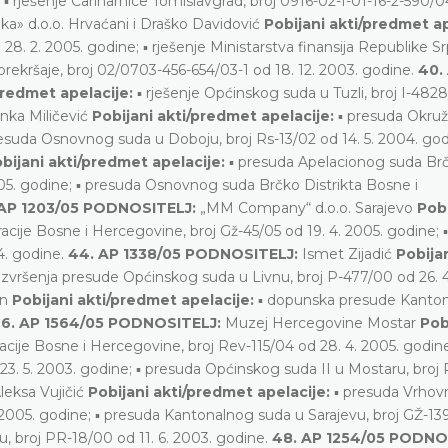
e; ▪ rješenje Carinarnice Tomislavgrad, broj 0916-02-I-01-16-2-590/0
ka» d.o.o. Hrvaćani i Draško Davidović
Pobijani akti/predmet ap
28. 2. 2005. godine; ▪ rješenje Ministarstva finansija Republike S
rekršaje, broj 02/0703-456-654/03-1 od 18. 12. 2003. godine.
40.
predmet apelacije:
▪ rješenje Općinskog suda u Tuzli, broj I-482
anka Miličević
Pobijani akti/predmet apelacije:
▪ presuda Okru
presuda Osnovnog suda u Doboju, broj Rs-13/02 od 14. 5. 2004. go
bijani akti/predmet apelacije:
▪ presuda Apelacionog suda Br
005. godine; ▪ presuda Osnovnog suda Brčko Distrikta Bosne i
 AP 1203/05 PODNOSITELJ:
„MM Company“ d.o.o. Sarajevo
Pobi
ije Bosne i Hercegovine, broj Gž-45/05 od 19. 4. 2005. godine; 
4. godine.
44. AP 1338/05 PODNOSITELJ:
Ismet Zijadić
Pobija
eizvršenja presude Općinskog suda u Livnu, broj P-477/00 od 26. 
on
Pobijani akti/predmet apelacije:
▪ dopunska presude Kanto
6. AP 1564/05 PODNOSITELJ:
Muzej Hercegovine Mostar
Pob
cije Bosne i Hercegovine, broj Rev-115/04 od 28. 4. 2005. godine
. 5. 2003. godine; ▪ presuda Općinskog suda II u Mostaru, broj 
leksa Vujičić
Pobijani akti/predmet apelacije:
▪ presuda Vrhov
 2005. godine; ▪ presuda Kantonalnog suda u Sarajevu, broj GŽ-13
u, broj PR-18/00 od 11. 6. 2003. godine.
48. AP 1254/05 PODNO