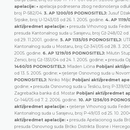
apelacije:
▪ apelacija podnesena zbog nedonošenja odlu
broj P-582/04.
3. AP 1200/05 PODNOSITELJ:
Jusuf Dža
Srpske, broj U-1243/03 od 26. 1. 2005. godine.
4. AP 1119
akti/predmet apelacije:
▪ presuda Vrhovnog suda Federac
presuda Kantonalnog suda u Sarajevu, broj Gž-248/02 od 2
od 29. 11.2001. godine.
5. AP 1135/05 PODNOSITELJ:
UTP
Kantonalnog suda u Mostaru, broj Gž-341/05 od 28. 3. 2005
2005. godine.
6. AP 1219/05 PODNOSITELJ:
Milutin Stu
Zenici, broj Gž-1351/04 od 24. 1. 2005. godine; ▪ presuda 
1460/05 PODNOSITELJ:
Mladen Ličina
Pobijani akti/p
od 13. 5. 2005. godine; ▪ rješenje Osnovnog suda u Novom
PODNOSITELJ:
Ninko Miljić
Pobijani akti/predmet apel
godine; ▪ presuda Osnovnog suda u Tesliću, broj P-339/02 
Zagrebačka banka d.d. Mostar
Pobijani akti/predmet ap
Gr-146/05 od 7. 2. 2006. godine.
10. AP 1256/05 PODNOS
akti/predmet apelacije:
▪ rješenje Vrhovnog suda Federac
Kantonalnog suda u Sarajevu, broj P-49/03 od 25. 10. 200
akti/predmet apelacije:
▪ presuda Apelacionog suda Brčk
presuda Osnovnog suda Brčko Distrikta Bosne i Hercegovi