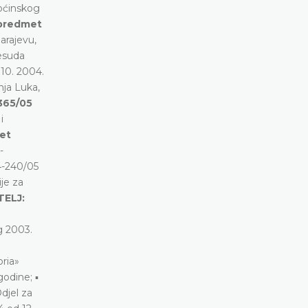
Općinskog
/predmet
arajevu,
esuda
 10. 2004.
ja Luka,
1365/05
i
met
-
4-240/05
je za
TELJ:
g 2003.
oria»
odine; ▪
djel za