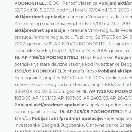
PODNOSITELJ:
DOO “Panos” Vlasenica
Pobijani akti/p
62/05 od 18. 5. 2005. godine, i broj U-59/04 od 15. 3. 2005.
akti/predmet apelacije:
▪ presuda Vrhovnog suda Federac
Kantonalnog suda u Sarajevu, broj K-114/00 od 23. 2. 2001
akti/predmet apelacije:
▪ presuda Vrhovnog suda Federac
presuda Kantonalnog suda u Tuzli, broj Gž-176/03 od 24. 9
2002. godine. <>15. AP 1570/05 PODNOSITELJ: Hajrudin 
Republike Srpske, broj Gž-11/05 od 24. 5. 2005. godine; ▪ 
16. AP 498/05 PODNOSITELJ:
Nada Mićanović
Pobijan
potraživanja stare devizne štednje kod Investbanke Beog
1592/05 PODNOSITELJ:
Mustafa Kreso
Pobijani akti/p
Hercegovine, broj Rev-864/04 od 7. 6. 2005. godine; ▪ rj
▪ rješenje Općinskog suda u Mostaru, broj P-886/03-II od 
886/03-II od 30. 3. 2004. godine
18. AP 1729/05 PODNO
1836/05, AP-1901/05, AP-1993/05, AP-2403/05, AP-2643/0
Pobijani akti/predmet apelacije:
▪ apelacija podnesena 
komercijalnih banaka.
19. AP 205/05 PODNOSITELJ:
Šuh
1384/05
Pobijani akti/predmet apelacije:
▪ apelacija po
Investbanke Beograd, Jugobanke, Osnovne banke Sarajevo i 
1419/05 PODNOSITELJ:
Šemso Alihodžić
Pobijani akti