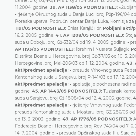
carine, broj 03/4-2/III-18 broj 51/04 od 31. 12. 2004. godin
11.2004. godine.
39. AP 1138/05 PODNOSITELJ:
«Župljan
▪ rješenje Okružnog suda u Banja Luci, broj Pžp-196/04 od 
Poreska uprava, Područni centar Banja Luka, Komisija za p
1191/05 PODNOSITELJ:
Enisa Karajić i dr.
Pobijani akti/
16. 2. 2005. godine.
41. AP 1208/05 PODNOSITELJ:
Stoj
suda u Doboju, broj Gž-332/04 od 19. 4. 2005. godine; ▪ 
AP 1193/05 PODNOSITELJ:
Ibrahim i Nusreta Suljagić
Po
Distrikta Bosne u Hercegovine, broj Gž-37/05 od 10. 3. 2
Hercegovine, broj Mal-206/03 od 1. 12. 2004. godine.
43.
akti/predmet apelacije:
▪ presuda Vrhovnog suda Federac
Kantonalnog suda u Sarajevu, broj P-141/03 od 17. 12. 200
akti/predmet apelacije:
▪ apelacija je podnesena radi n
godine.
45. AP 1443/05 PODNOSITELJ:
Tuzlanski kant
suda u Sarajevu, broj Gž-1808/04 od 12. 4. 2005. godine.
4
akti/predmet apelacije:
▪ rješenje Vrhovnog suda Federa
presuda Kantonalnog suda u Mostaru, broj GŽ-286/03 od 23
od 13. 3. 2003. godine.
47. AP 1776/05 PODNOSITELJ:
A
Federacije Bosne i Hercegovine, broj Rev-745/04 od 7. 6.
14. 7. 2004. godine; ▪ presuda Općinskog suda II u Sarajev