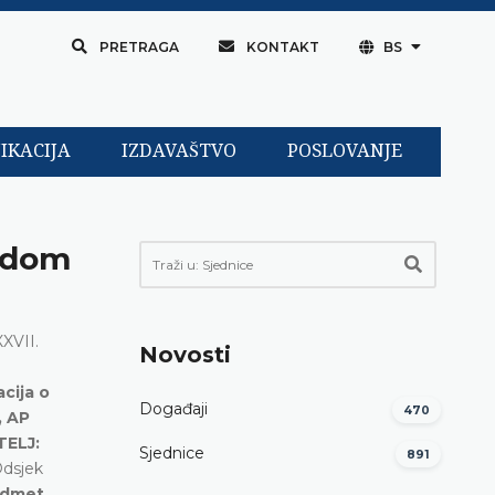
PRETRAGA
KONTAKT
BS
IKACIJA
IZDAVAŠTVO
POSLOVANJE
redom
XXVII.
Novosti
acija o
Događaji
470
, AP
TELJ:
Sjednice
891
Odsjek
redmet