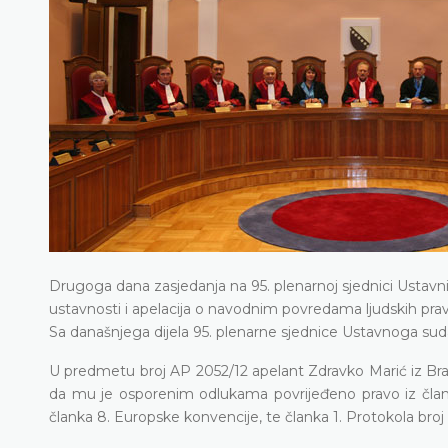
Drugoga dana zasjedanja na 95. plenarnoj sjednici Ustavn
ustavnosti i apelacija o navodnim povredama ljudskih prav
Sa današnjega dijela 95. plenarne sjednice Ustavnoga suda B
U predmetu broj AP 2052/12 apelant Zdravko Marić iz Br
da mu je osporenim odlukama povrijeđeno pravo iz članka I
članka 8. Europske konvencije, te članka 1. Protokola broj 