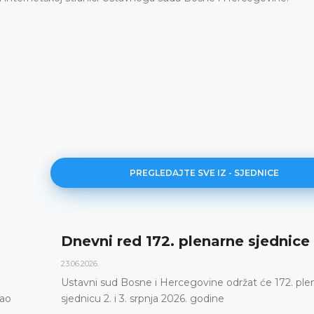
PREGLEDAJTE SVE IZ - SJEDNICE
rne sjednice
171. plenarna sjedni
11.06.2026.
održat će 172. plenarnu
Ustavni sud Bosne i Hercegovi
e
putem održao 171. plenarnu s