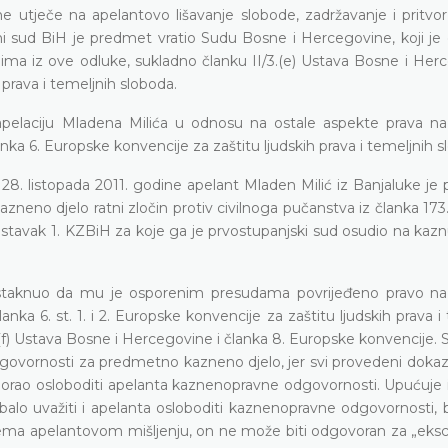
e utječe na apelantovo lišavanje slobode, zadržavanje i pritvor
ni sud BiH je predmet vratio Sudu Bosne i Hercegovine, koji je
a iz ove odluke, sukladno članku II/3.(e) Ustava Bosne i Herc
 prava i temeljnih sloboda.
pelaciju Mladena Milića
u odnosu na ostale aspekte prava na
anka 6. Europske konvencije za zaštitu ljudskih prava i temeljnih s
8. listopada 2011. godine apelant Mladen Milić iz Banjaluke je 
zneno djelo ratni zločin protiv civilnoga pučanstva iz članka 173.
tavak 1. KZBiH za koje ga je prvostupanjski sud osudio na kazn
istaknuo da mu je osporenim presudama povrijeđeno pravo na
nka 6. st. 1. i 2. Europske konvencije za zaštitu ljudskih prava i
I/3.(f) Ustava Bosne i Hercegovine i članka 8. Europske konvencije.
odgovornosti za predmetno kazneno djelo, jer svi provedeni doka
morao osloboditi apelanta kaznenopravne odgovornosti. Upućuje i
ebalo uvažiti i apelanta osloboditi kaznenopravne odgovornosti,
rema apelantovom mišljenju, on ne može biti odgovoran za „eks