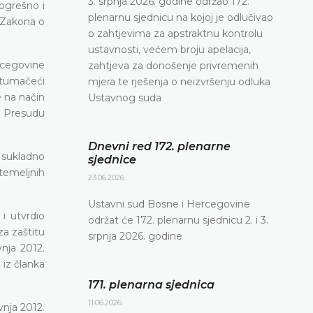
3. srpnja 2026. godine održao 172.
pogrešno i
plenarnu sjednicu na kojoj je odlučivao
e Zakona o
o zahtjevima za apstraktnu kontrolu
ustavnosti, većem broju apelacija,
ercegovine
zahtjeva za donošenje privremenih
 tumačeći
mjera te rješenja o neizvršenju odluka
e na način
Ustavnog suda
o Presudu
Dnevni red 172. plenarne
 sukladno
sjednice
 temeljnih
23.06.2026.
Ustavni sud Bosne i Hercegovine
e i
utvrdio
održat će 172. plenarnu sjednicu 2. i 3.
za zaštitu
srpnja 2026. godine
nja 2012.
 iz članka
171. plenarna sjednica
11.06.2026.
vnja 2012.