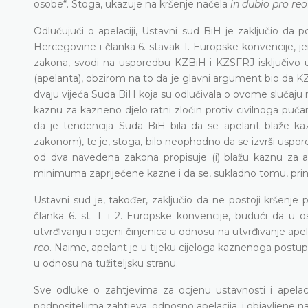
osobe“. Stoga, ukazuje na kršenje načela
in dubio pro reo
Odlučujući o apelaciji, Ustavni sud BiH je zaključio da p
Hercegovine i članka 6. stavak 1. Europske konvencije, j
zakona, svodi na usporedbu KZBiH i KZSFRJ isključivo u
(apelanta), obzirom na to da je glavni argument bio da 
dvaju vijeća Suda BiH koja su odlučivala o ovome slučaju
kaznu za kazneno djelo ratni zločin protiv civilnoga puč
da je tendencija Suda BiH bila da se apelant blaže k
zakonom), te je, stoga, bilo neophodno da se izvrši uspo
od dva navedena zakona propisuje (i) blažu kaznu za ap
minimuma zaprijećene kazne i da se, sukladno tomu, primi
Ustavni sud je, također, zaključio da ne postoji kršenje
članka 6. st. 1. i 2. Europske konvencije, budući da u
utvrđivanju i ocjeni činjenica u odnosu na utvrđivanje a
reo
. Naime, apelant je u tijeku cijeloga kaznenoga post
u odnosu na tužiteljsku stranu.
Sve odluke o zahtjevima za ocjenu ustavnosti i apelac
podnositeljima zahtjeva, odnosno apelacija, i objavljene 