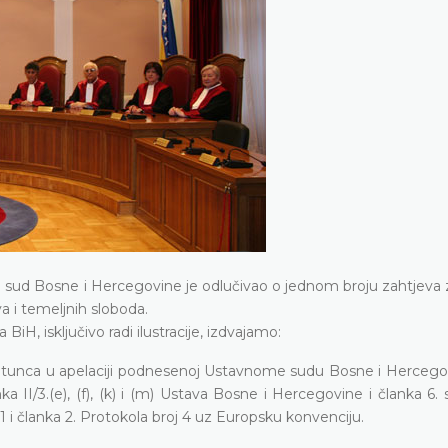
i sud Bosne i Hercegovine je odlučivao o jednom broju zahtjeva 
a i temeljnih sloboda.
iH, isključivo radi ilustracije, izdvajamo:
atunca u apelaciji podnesenoj Ustavnome sudu Bosne i Hercegov
I/3.(e), (f), (k) i (m) Ustava Bosne i Hercegovine i članka 6. s
1 i članka 2. Protokola broj 4 uz Europsku konvenciju.