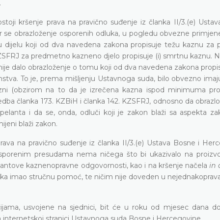
.
ostoji kršenje prava na pravično suđenje iz članka II/3.(e) Usta
er se obrazloženje osporenih odluka,
u pogledu obvezne primjen
 dijelu koji od dva navedena zakona propisuje težu kaznu za po
KZSFRJ za predmetno kazneno djelo propisuje (i) smrtnu kaznu. N
 nije dalo obrazloženje o tomu koji od dva navedena zakona propi
anstva. To je, prema mišljenju Ustavnoga suda, bilo obvezno imaj
azni (obzirom na to da je izrečena kazna ispod minimuma pr
redba članka 173. KZBiH i članka 142. KZSFRJ, odnosno da obrazlo
elanta i da se, onda, odluči koji je zakon blaži sa aspekta z
jeni blaži zakon.
 prava na pravično suđenje iz članka II/3.(e) Ustava Bosne i Her
 osporenim presudama nema ničega što bi ukazivalo na proizvol
pelantove kaznenopravne odgovornosti, kao i na kršenje načela
in 
upka imao stručnu pomoć, te ničim nije doveden u nejednakoprava
ijama, usvojene na sjednici, bit će u roku od mjesec dana do
na internetskoj stranici Ustavnoga suda Bosne i Hercegovine.