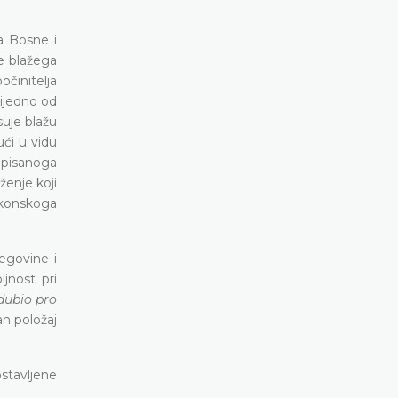
va Bosne i
e blažega
činitelja
ijedno od
suje blažu
ući u vidu
opisanoga
ženje koji
akonskoga
cegovine i
jnost pri
dubio pro
n položaj
stavljene