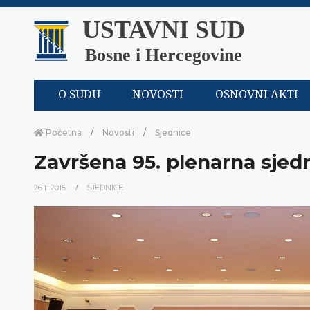
USTAVNI SUD
Bosne i Hercegovine
O SUDU
NOVOSTI
OSNOVNI AKTI
Početna
Novosti
Sjednice
Završena 95. plenarna sjed
26.11.2015.
SJEDNICE