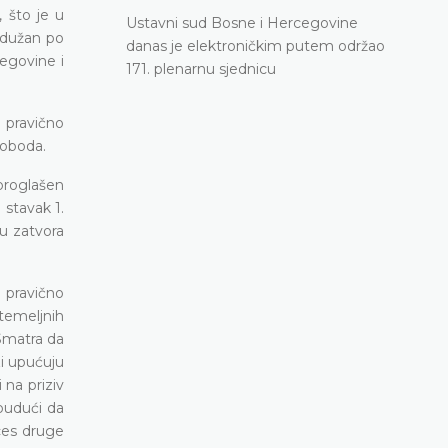
, što je u
Ustavni sud Bosne i Hercegovine
 dužan po
danas je elektroničkim putem održao
egovine i
171. plenarnu sjednicu
 pravično
loboda.
proglašen
 stavak 1.
u zatvora
 pravično
 temeljnih
 Smatra da
zi upućuju
 na priziv
 budući da
ces druge