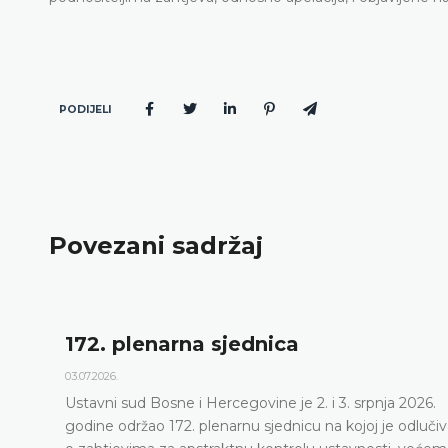
PODIJELI
Povezani sadržaj
Dnevni red 172. plena
23.06.2026.
i 3. srpnja 2026.
Ustavni sud Bosne i Hercegovine 
na kojoj je odlučivao
sjednicu 2. i 3. srpnja 2026. godin