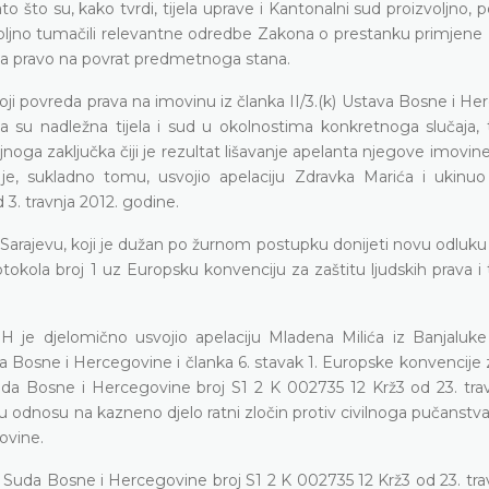
što su, kako tvrdi, tijela uprave i Kantonalni sud proizvoljno, 
izvoljno tumačili relevantne odredbe Zakona o prestanku primjen
da pravo na povrat predmetnoga stana.
stoji povreda prava na imovinu iz članka II/3.(k) Ustava Bosne i H
da su nadležna tijela i sud u okolnostima konkretnoga slučaja,
noga zaključka čiji je rezultat lišavanje apelanta njegove imovin
e je, sukladno tomu,
usvojio apelaciju
Zdravka Marića
i ukinu
3. travnja 2012. godine.
arajevu, koji je dužan
po žurnom postupku donijeti novu odluku
otokola broj 1 uz Europsku konvenciju za zaštitu ljudskih prava i
H je djelomično usvojio apelaciju Mladena Milića iz Banjaluk
va Bosne i Hercegovine i članka 6. stavak 1. Europske konvencije 
uda Bosne i Hercegovine broj S1 2 K 002735 12 Krž3 od 23. trav
u odnosu na kazneno djelo ratni zločin protiv civilnoga pučanstva
ovine.
de Suda Bosne i Hercegovine broj
S1 2 K 002735 12 Krž3 od 23. tra