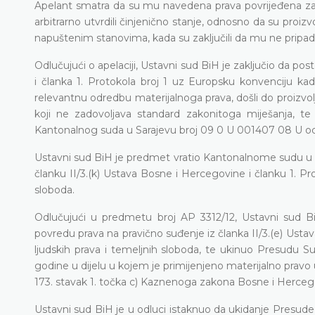
Apelant smatra da su mu navedena prava povrijeđena zato 
arbitrarno utvrdili činjenično stanje, odnosno da su pro
napuštenim stanovima, kada su zaključili da mu ne pripa
Odlučujući o apelaciji, Ustavni sud BiH je zaključio da po
i članka 1. Protokola broj 1 uz Europsku konvenciju ka
relevantnu odredbu materijalnoga prava, došli do proizvolj
koji ne zadovoljava standard zakonitoga miješanja, t
Kantonalnog suda u Sarajevu broj 09 0 U 001407 08 U od 
Ustavni sud BiH je predmet vratio Kantonalnome sudu u S
članku II/3.(k) Ustava Bosne i Hercegovine i članku 1. Pr
sloboda.
Odlučujući u predmetu broj AP 3312/12, Ustavni sud Bi
povredu prava na pravično suđenje iz članka II/3.(e) Usta
ljudskih prava i temeljnih sloboda, te ukinuo Presudu S
godine u dijelu u kojem je primijenjeno materijalno pravo 
173. stavak 1. točka c) Kaznenoga zakona Bosne i Herceg
Ustavni sud BiH je u odluci istaknuo da ukidanje Presu