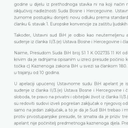
godine
u dijelu iz prethodnoga stavka ni na koji način n
isključivoj nadležnosti Suda Bosne i Hercegovine. Ustav
žurnome postupku donijeti novu odluku prema standardim
članku 6. stavak 1. Europske konvencije za zaštitu ljudskih
Također,
Ustavni sud BiH je odbio kao neutemeljenu a
suđenje iz članka II/3.(e) Ustava Bosne i Hercegovine i čl
Naime, Presudom Suda BiH broj S1 1 K 002735 11 Krl od 2
krivim da je radnjama opisanim u izreci presude počinio ka
točka c) Kaznenoga zakona BiH u svezi sa člankom 180. s
u trajanju od 10 godina.
U apelaciji upućenoj Ustavnome sudu BiH apelant je 
suđenje iz članka II/3.(e) Ustava Bosne i Hercegovine i čla
sloboda, te pravo na privatni i obiteljski život iz članka I
su redoviti sudovi izveli pogrešan zaključak o njegovoj 
samo na jedan zaključak, a to je da je Sud BiH trebao i 
protiv prvostupanjske presude, te smatra da je priziv tr
apelant nije počinitelj predmetnoga kaznenoga djela. P