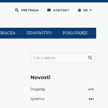
PRETRAGA
KONTAKT
HR
IKACIJA
IZDAVAŠTVO
POSLOVANJE
Novosti
Događaji
470
Sjednice
891