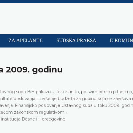
ZA APELANTE
SUDSKA PRAKSA
E-KOMUN
 za 2009. godinu
tavnog suda BiH prikazuju, fer i istinito, po svim bitnim pitanjima,
tate poslovanja i izvršenje budžeta za godinu koja se završava n
tavanja. Finansijsko poslovanje Ustavnog suda u toku 2009. godine
važećom zakonskom regulativom.»
u institucija Bosne i Hercegovine