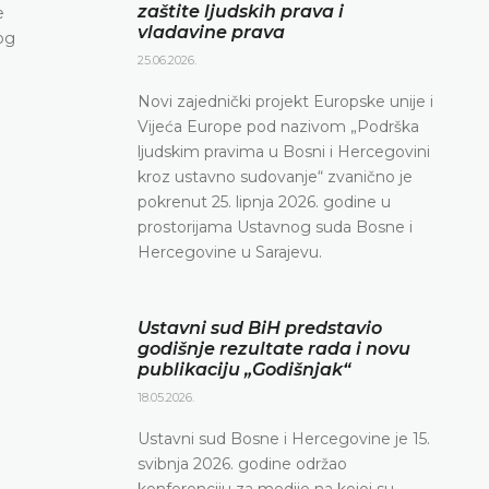
zaštite ljudskih prava i
e
vladavine prava
og
25.06.2026.
Novi zajednički projekt Europske unije i
Vijeća Europe pod nazivom „Podrška
ljudskim pravima u Bosni i Hercegovini
kroz ustavno sudovanje“ zvanično je
pokrenut 25. lipnja 2026. godine u
prostorijama Ustavnog suda Bosne i
Hercegovine u Sarajevu.
Ustavni sud BiH predstavio
godišnje rezultate rada i novu
publikaciju „Godišnjak“
18.05.2026.
Ustavni sud Bosne i Hercegovine je 15.
svibnja 2026. godine održao
konferenciju za medije na kojoj su