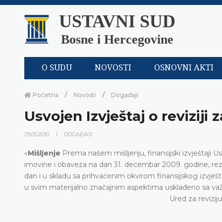
USTAVNI SUD
Bosne i Hercegovine
O SUDU
NOVOSTI
OSNOVNI AKTI
Početna
Novosti
Događaji
Usvojen Izvještaj o reviziji
29.05.2010.
DOGAĐAJI
«
Mišljenje
Prema našem mišljenju, finansijski izvještaji Us
imovine i obaveza na dan 31. decembar 2009. godine, rezul
dan i u skladu sa prihvaćenim okvirom finansijskog izvješ
u svim materijalno značajnim aspektima usklađeno sa 
Ured za revizij