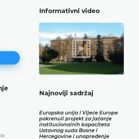
Informativni video
nje
Najava konferencije za medije
Najnoviji sadržaj
12.05.2026.
Ustavni sud Bosne i Hercegovine obavještava da 
Europska unija i Vijeće Europe
svibnja 2026. godine u terminu od 10.00 do 11.30
pokrenuli projekt za jačanje
konferenciju za medije
institucionalnih kapaciteta
Ustavnog suda Bosne i
DETALJNIJE
ada
Hercegovine i unapređenje