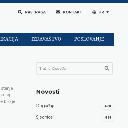
PRETRAGA
KONTAKT
HR
IKACIJA
IZDAVAŠTVO
POSLOVANJE
 stanje
Novosti
a taj
 bilo je
Događaji
470
Sjednice
891