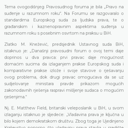
Tema ovogodišnjeg Pravosudnog foruma je bila „Pravo na
suđenje u razumnom roku“. Na Forumu se razgovaralo o
standardima Europskog suda za ljudska prava, te o
građanskim i kaznenopravnim aspektima suđenja u
razumnom roku s posebnim osvrtom na praksu u BiH.
Zlatko M. Knežević, predsjednik Ustavnog suda BiH,
istaknuo je: „Današnji pravosudni forum o ovoj temi daje
doprinos u dva pravca: prvi pravac daje mogućnost
domaćim sucima da izlaganjem prakse Europskog suda i
komparativne prakse izlože i svoje stavove o rješavanju
ovog problema, dok drugi pravac omogućava da se uz
sudjelovanje ministara pravde prikazom mogućih
zakonodavnih rješenja raspravi mišljenje sudaca o mogućim
rješenjima.“
Nj. E. Matthew Field, britanski veleposlanik u BiH, u svom
izlaganju istaknuo je sljedeće: „Vladavina prava je ključna u
bilo kojem demokratskom društvu. Zbog toga je Ujedinjeno
Kraljevstvo ponosno što vladavinu prava stavlja u središte