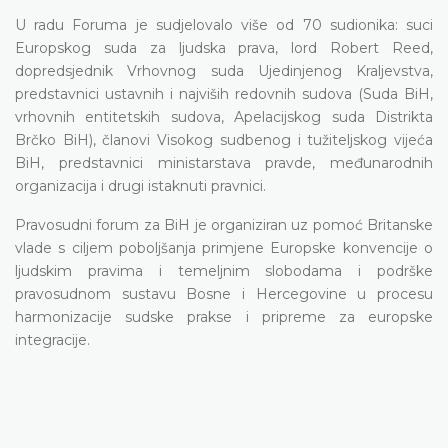
U radu Foruma je sudjelovalo više od 70 sudionika: suci
Europskog suda za ljudska prava, lord Robert Reed,
dopredsjednik Vrhovnog suda Ujedinjenog Kraljevstva,
predstavnici ustavnih i najviših redovnih sudova (Suda BiH,
vrhovnih entitetskih sudova, Apelacijskog suda Distrikta
Brčko BiH), članovi Visokog sudbenog i tužiteljskog vijeća
BiH, predstavnici ministarstava pravde, međunarodnih
organizacija i drugi istaknuti pravnici.
Pravosudni forum za BiH je organiziran uz pomoć Britanske
vlade s ciljem poboljšanja primjene Europske konvencije o
ljudskim pravima i temeljnim slobodama i podrške
pravosudnom sustavu Bosne i Hercegovine u procesu
harmonizacije sudske prakse i pripreme za europske
integracije.