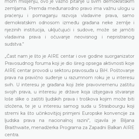
mom mišljenju, ovo je važno pitanje u svim demokratskim
zemljama. Premda međunarodno pravo ima važnu ulogu u
praćenju i pomaganju razvoja vladavine prava, samo
demokratskim odnosom između građana neke zemlje i
njezinih institucija, uključujući i sudove, može se jamčiti
vladavina prava i očuvanje neovisnog i nepristranog
sudstva.“
„Čast nam je što je AIRE centar i ove godine suorganizator
Pravosudnog foruma koji je dio šireg opsega aktivnosti koje
AIRE centar provodi u sektoru pravosuđa u BiH. Poštovanje
prava na pravično suđenje u razumnom roku je u interesu
svih. U interesu je građana koji žele pravovremenu zaštitu
svojih prava, u interesu je države koja izbjegava stvaranje
loše slike o zaštiti ljudskih prava i troškova kojim može biti
izložena, te je u interesu samog suda u Strasbourgu koji
stremi ka što učinkovitijoj primjeni Europske konvencije za
ljudska prava na nacionalnoj razini“, izjavila je Biljana
Braithwaite, menadžerka Programa za Zapadni Balkan AIRE
centra.