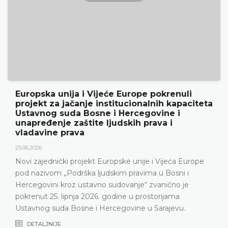
Ustavni sud BiH predstavio godišnje
rezultate rada i novu publikaciju „Godišnjak“
18.05.2026.
Ustavni sud Bosne i Hercegovine je 15. svibnja 2026.
godine održao konferenciju za medije na kojoj su
predstavljeni relevantna statistika, ključni rezultati rada
Ustavnog suda u 2025. godini, ali i izazovi s kojima se
Ustavni sud suočava posljednjih godina, naročito zbog
nepopunjenosti sudačkog sastava
DETALJNIJE