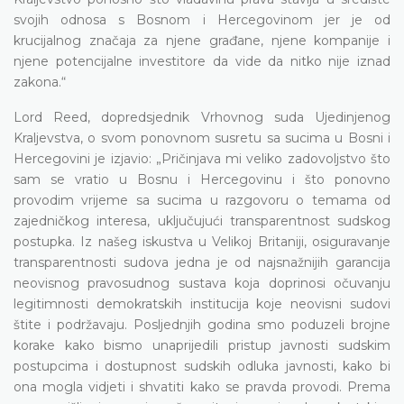
svojih odnosa s Bosnom i Hercegovinom jer je od
krucijalnog značaja za njene građane, njene kompanije i
njene potencijalne investitore da vide da nitko nije iznad
zakona.“
Lord Reed, dopredsjednik Vrhovnog suda Ujedinjenog
Kraljevstva, o svom ponovnom susretu sa sucima u Bosni i
Hercegovini je izjavio: „Pričinjava mi veliko zadovoljstvo što
sam se vratio u Bosnu i Hercegovinu i što ponovno
provodim vrijeme sa sucima u razgovoru o temama od
zajedničkog interesa, uključujući transparentnost sudskog
postupka. Iz našeg iskustva u Velikoj Britaniji, osiguravanje
transparentnosti sudova jedna je od najsnažnijih garancija
neovisnog pravosudnog sustava koja doprinosi očuvanju
legitimnosti demokratskih institucija koje neovisni sudovi
štite i podržavaju. Posljednjih godina smo poduzeli brojne
korake kako bismo unaprijedili pristup javnosti sudskim
postupcima i dostupnost sudskih odluka javnosti, kako bi
ona mogla vidjeti i shvatiti kako se pravda provodi. Prema