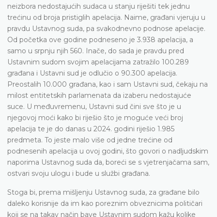
neizbora nedostajućih sudaca u stanju riješiti tek jednu
trećinu od broja pristiglih apelacija. Naime, građani vjeruju u
pravdu Ustavnog suda, pa svakodnevno podnose apelacije.
Od početka ove godine podneseno je 3.938 apelacija, a
samo u srpnju njih 560. Inače, do sada je pravdu pred
Ustavnim sudom svojim apelacijama zatražilo 100.289
građana i Ustavni sud je odlučio o 90.300 apelacija.
Preostalih 10.000 građana, kao i sam Ustavni sud, čekaju na
milost entitetskih parlamenata da izaberu nedostajuće
suce. U međuvremenu, Ustavni sud čini sve što je u
njegovoj moći kako bi riješio što je moguće veći broj
apelacija te je do danas u 2024. godini riješio 1.985
predmeta. To jeste malo više od jedne trećine od
podnesenih apelacija u ovoj godini, što govori o nadljudskim
naporima Ustavnog suda da, boreći se s vjetrenjačama sam,
ostvari svoju ulogu i bude u službi građana.
Stoga bi, prema mišljenju Ustavnog suda, za građane bilo
daleko korisnije da im kao poreznim obveznicima političari
koji se na takav način bave Ustavnim sudom kažu kolike