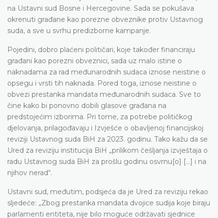
na Ustavni sud Bosne i Hercegovine. Sada se pokušava
okrenuti građane kao porezne obveznike protiv Ustavnog
suda, a sve u svrhu predizborne kampanje.
Pojedini, dobro plaćeni političari, koje također financiraju
građani kao porezni obveznici, sada uz malo istine o
naknadama za rad međunarodnih sudaca iznose neistine o
opsegu i vrsti tih naknada. Pored toga, iznose neistine o
obvezi prestanka mandata međunarodnih sudaca. Sve to
čine kako bi ponovno dobili glasove građana na
predstojećim izborima. Pri tome, za potrebe političkog
djelovanja, prilagođavaju i Izvješće o obavljenoj financijskoj
reviziji Ustavnog suda BiH za 2023. godinu. Tako kažu da se
Ured za reviziju institucija BiH „prilikom češljanja izvještaja o
radu Ustavnog suda BiH za prošlu godinu osvrnu[o] […] i na
njihov nerad“.
Ustavni sud, međutim, podsjeća da je Ured za reviziju rekao
sljedeće: „Zbog prestanka mandata dvojice sudija koje biraju
parlamenti entiteta, nije bilo moguće održavati sjednice