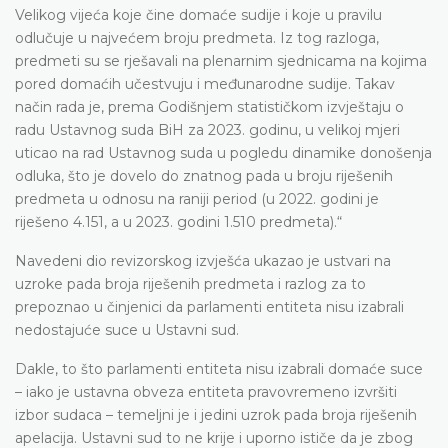
Velikog vijeća koje čine domaće sudije i koje u pravilu
odlučuje u najvećem broju predmeta. Iz tog razloga,
predmeti su se rješavali na plenarnim sjednicama na kojima
pored domaćih učestvuju i međunarodne sudije. Takav
način rada je, prema Godišnjem statističkom izvještaju o
radu Ustavnog suda BiH za 2023. godinu, u velikoj mjeri
uticao na rad Ustavnog suda u pogledu dinamike donošenja
odluka, što je dovelo do znatnog pada u broju riješenih
predmeta u odnosu na raniji period (u 2022. godini je
riješeno 4.151, a u 2023. godini 1.510 predmeta).“
Navedeni dio revizorskog izvješća ukazao je ustvari na
uzroke pada broja riješenih predmeta i razlog za to
prepoznao u činjenici da parlamenti entiteta nisu izabrali
nedostajuće suce u Ustavni sud.
Dakle, to što parlamenti entiteta nisu izabrali domaće suce
– iako je ustavna obveza entiteta pravovremeno izvršiti
izbor sudaca – temeljni je i jedini uzrok pada broja riješenih
apelacija. Ustavni sud to ne krije i uporno ističe da je zbog