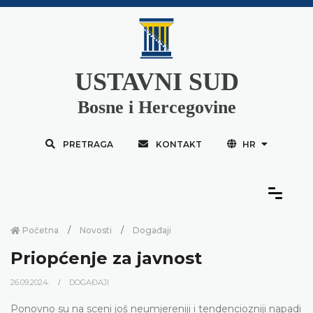
USTAVNI SUD
Bosne i Hercegovine
PRETRAGA
KONTAKT
HR
Početna
Novosti
Događaji
Priopćenje za javnost
26.09.2024.
DOGAĐAJI
Ponovno su na sceni još neumjereniji i tendenciozniji napadi