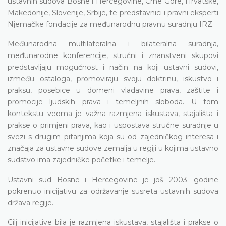
ustavnih sudova Bosne i Hercegovine, Crne Gore, Hrvatske,
Makedonije, Slovenije, Srbije, te predstavnici i pravni eksperti
Njemačke fondacije za međunarodnu pravnu suradnju IRZ.
Međunarodna multilateralna i bilateralna suradnja,
međunarodne konferencije, stručni i znanstveni skupovi
predstavljaju mogućnost i način na koji ustavni sudovi,
između ostaloga, promoviraju svoju doktrinu, iskustvo i
praksu, posebice u domeni vladavine prava, zaštite i
promocije ljudskih prava i temeljnih sloboda. U tom
kontekstu veoma je važna razmjena iskustava, stajališta i
prakse o primjeni prava, kao i uspostava stručne suradnje u
svezi s drugim pitanjima koja su od zajedničkog interesa i
značaja za ustavne sudove zemalja u regiji u kojima ustavno
sudstvo ima zajedničke početke i temelje.
Ustavni sud Bosne i Hercegovine je još 2003. godine
pokrenuo inicijativu za održavanje susreta ustavnih sudova
država regije.
Cilj inicijative bila je razmjena iskustava, stajališta i prakse o