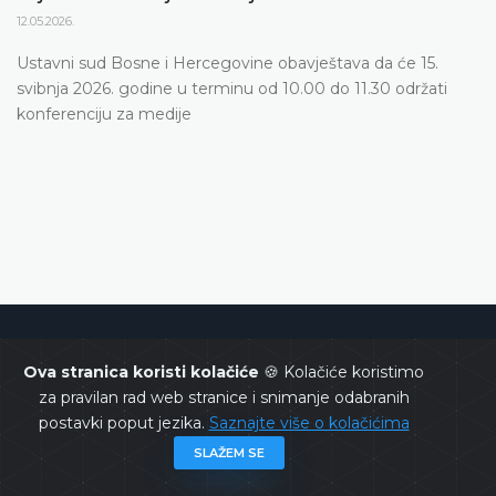
12.05.2026.
Ustavni sud Bosne i Hercegovine obavještava da će 15.
svibnja 2026. godine u terminu od 10.00 do 11.30 održati
konferenciju za medije
Ustavni sud Bosne i Hercegovine
Ova stranica koristi kolačiće
🍪 Kolačiće koristimo
za pravilan rad web stranice i snimanje odabranih
postavki poput jezika.
Saznajte više o kolačićima
SLAŽEM SE
Copyrights @ 2026
Ustavni sud BiH
Sva prava zadržana.