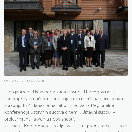
05.10.2017.
DOGAĐAJI
U organizaciji Ustavnoga suda Bosne i Hercegovine, u
suradnji s Njemačkom fondacijom za međunarodnu pravnu
suradnju IRZ, danas je na Jahorini održana Regionalna
konferencija ustavnih sudova o temi
„
Ustavni sudovi –
proklamirana i stvarna neovisnost
“.
U radu Konferencije sudjelovali su predsjednici i suci