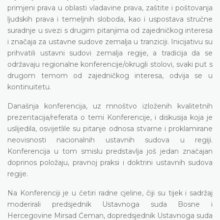
primjeni prava u oblasti vladavine prava, zaštite i poštovanja
ljudskih prava i temeljnih sloboda, kao i uspostava stručne
suradnje u svezi s drugim pitanjima od zajedničkog interesa
i značaja za ustavne sudove zemalja u tranziciji. Inicijativu su
prihvatili ustavni sudovi zemalja regije, a tradicija da se
održavaju regionalne konferencije/okrugli stolovi, svaki put s
drugom temom od zajedničkog interesa, odvija se u
kontinuitetu.
Današnja konferencija, uz mnoštvo izloženih kvalitetnih
prezentacija/referata o temi Konferencije, i diskusija koja je
uslijedila, osvijetlile su pitanje odnosa stvarne i proklamirane
neovisnosti nacionalnih ustavnih sudova u regiji.
Konferencija u tom smislu predstavlja još jedan značajan
doprinos položaju, pravnoj praksi i doktrini ustavnih sudova
regije.
Na Konferenciji je u četiri radne cjeline, čiji su tijek i sadržaj
moderirali predsjednik Ustavnoga suda Bosne i
Hercegovine Mirsad Ćeman, dopredsjednik Ustavnoga suda