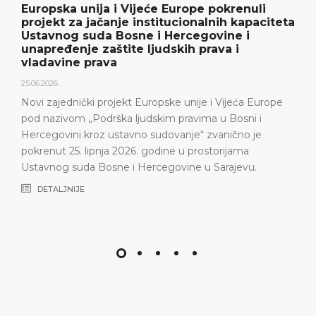
nuli
Ustavni sud BiH predstavio godišnj
apaciteta
rezultate rada i novu publikaciju „G
 i
18.05.2026.
Ustavni sud Bosne i Hercegovine je 15. svibnj
godine održao konferenciju za medije na kojo
predstavljeni relevantna statistika, ključni rezu
ća Europe
Ustavnog suda u 2025. godini, ali i izazovi s k
ni i
Ustavni sud suočava posljednjih godina, naro
o je
nepopunjenosti sudačkog sastava
ma
DETALJNIJE
vu.