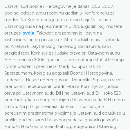
Ustavni sud Bosne i Hercegovine je danas, 22. 2. 2007.
godine, održao svoju redovnu godišnju Konferenciju za
medije. Na Konferenciji je prezentiran Izvještaj o radu
Ustavnog suda na predmetima u 2006. godini koji možete
preuzeti
ovdje
. Također, prezentiran je i osvrt na
institucionalnu organizaciju zaštite ljudskih prava i sloboda
po Aneksu 6 Daytonskog mirovnog sporazuma, kao i
pregled rada Komisije za ljudska prava pri Ustavnom sudu
BiH za minulu 2006. godinu, uz prezentaciju statistike broja
i vrste urađenih predmeta. Mediji su upoznati sa
Sporazumom, kojeg su potpisali Bosna i Hercegovina,
Federacija Bosne i Hercegovine i Republika Srpska, u vezi sa
prenosom neokončanih predmeta sa Komisije za ljudska
prava pri Ustavnom sudu BiH na Ustavni sud BiH (oko 520
predmeta), kao i reorganizacijom Ustavnog suda BiH u tom
smislu. Na pitanja novinara, date su i informacije o
određenim predmetima o kojima je Ustavni sud odlučivao u
prošloj godini. Ispred Ustavnog suda su govorili gospođa
Hatidža Hadžiosmanović-Mahić, predsjednica Ustavnog