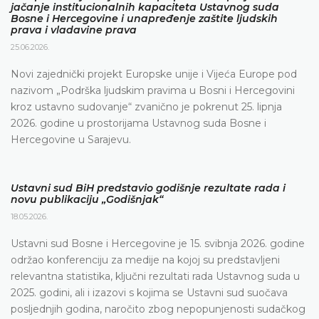
jačanje institucionalnih kapaciteta Ustavnog suda
Bosne i Hercegovine i unapređenje zaštite ljudskih
prava i vladavine prava
25.06.2026.
Novi zajednički projekt Europske unije i Vijeća Europe pod
nazivom „Podrška ljudskim pravima u Bosni i Hercegovini
kroz ustavno sudovanje“ zvanično je pokrenut 25. lipnja
2026. godine u prostorijama Ustavnog suda Bosne i
Hercegovine u Sarajevu.
Ustavni sud BiH predstavio godišnje rezultate rada i
novu publikaciju „Godišnjak“
18.05.2026.
Ustavni sud Bosne i Hercegovine je 15. svibnja 2026. godine
održao konferenciju za medije na kojoj su predstavljeni
relevantna statistika, ključni rezultati rada Ustavnog suda u
2025. godini, ali i izazovi s kojima se Ustavni sud suočava
posljednjih godina, naročito zbog nepopunjenosti sudačkog