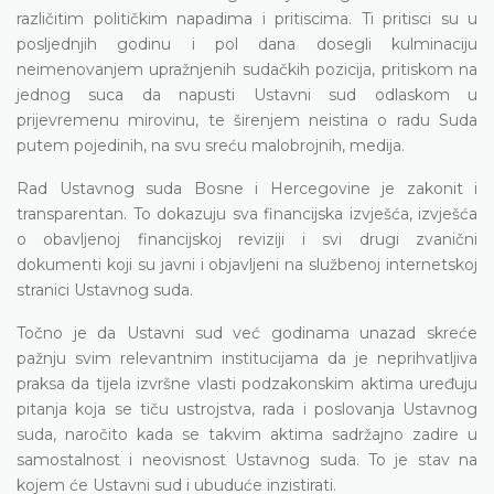
različitim političkim napadima i pritiscima. Ti pritisci su u
posljednjih godinu i pol dana dosegli kulminaciju
neimenovanjem upražnjenih sudačkih pozicija, pritiskom na
jednog suca da napusti Ustavni sud odlaskom u
prijevremenu mirovinu, te širenjem neistina o radu Suda
putem pojedinih, na svu sreću malobrojnih, medija.
Rad Ustavnog suda Bosne i Hercegovine je zakonit i
transparentan. To dokazuju sva financijska izvješća, izvješća
o obavljenoj financijskoj reviziji i svi drugi zvanični
dokumenti koji su javni i objavljeni na službenoj internetskoj
stranici Ustavnog suda.
Točno je da Ustavni sud već godinama unazad skreće
pažnju svim relevantnim institucijama da je neprihvatljiva
praksa da tijela izvršne vlasti podzakonskim aktima uređuju
pitanja koja se tiču ustrojstva, rada i poslovanja Ustavnog
suda, naročito kada se takvim aktima sadržajno zadire u
samostalnost i neovisnost Ustavnog suda. To je stav na
kojem će Ustavni sud i ubuduće inzistirati.