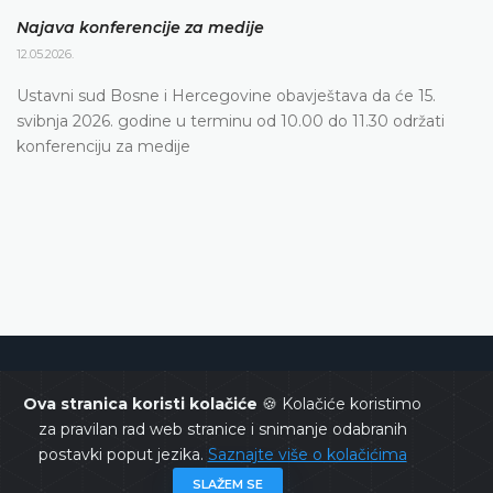
Najava konferencije za medije
12.05.2026.
Ustavni sud Bosne i Hercegovine obavještava da će 15.
svibnja 2026. godine u terminu od 10.00 do 11.30 održati
konferenciju za medije
Ustavni sud Bosne i Hercegovine
Ova stranica koristi kolačiće
🍪 Kolačiće koristimo
za pravilan rad web stranice i snimanje odabranih
postavki poput jezika.
Saznajte više o kolačićima
SLAŽEM SE
Copyrights @ 2026
Ustavni sud BiH
Sva prava zadržana.