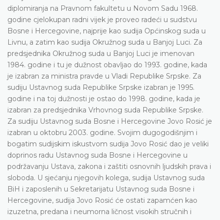
diplomiranja na Pravnom fakultetu u Novom Sadu 1968.
godine cjelokupan radni vijek je proveo radeći u sudstvu
Bosne i Hercegovine, najprije kao sudija Općinskog suda u
Livnu, a zatim kao sudija Okružnog suda u Banjoj Luci. Za
predsjednika Okružnog suda u Banjoj Luci je imenovan
1984. godine i tu je dužnost obavljao do 1993. godine, kada
je izabran za ministra pravde u Vladi Republike Srpske. Za
sudiju Ustavnog suda Republike Srpske izabran je 1995.
godine i na toj dužnosti je ostao do 1998. godine, kada je
izabran za predsjednika Vrhovnog suda Republike Srpske.
Za sudiju Ustavnog suda Bosne i Hercegovine Jovo Rosić je
izabran u oktobru 2003. godine. Svojim dugogodišnjim i
bogatim sudijskim iskustvom sudija Jovo Rosić dao je veliki
doprinos radu Ustavnog suda Bosne i Hercegovine u
podržavanju Ustava, zakona i zaštiti osnovnih ljudskih prava i
sloboda. U sjećanju njegovih kolega, sudija Ustavnog suda
BiH i zaposlenih u Sekretarijatu Ustavnog suda Bosne i
Hercegovine, sudija Jovo Rosić će ostati zapamćen kao
izuzetna, predana i neumorna ličnost visokih stručnih i