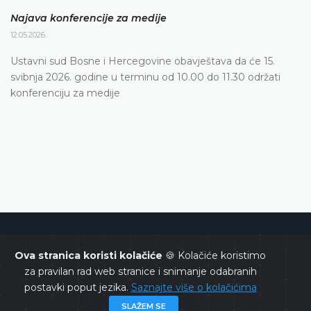
Najava konferencije za medije
12.05.2026.
Ustavni sud Bosne i Hercegovine obavještava da će 15.
svibnja 2026. godine u terminu od 10.00 do 11.30 održati
konferenciju za medije
Ustavni sud Bosne i Hercegovine
Ova stranica koristi kolačiće
🍪 Kolačiće koristimo
za pravilan rad web stranice i snimanje odabranih
postavki poput jezika.
Saznajte više o kolačićima
SLAŽEM SE
Copyrights @ 2026
Ustavni sud BiH
Sva prava zadržana.