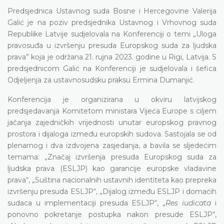
Predsjednica Ustavnog suda Bosne i Hercegovine Valerija
Galić je na poziv predsjednika Ustavnog i Vrhovnog suda
Republike Latvije sudjelovala na Konferenciji o temi „Uloga
pravosuđa u izvršenju presuda Europskog suda za ljudska
prava” koja je održana 21. rujna 2023. godine u Rigi, Latvija. S
predsjednicom Galić na Konferenciji je sudjelovala i šefica
Odjeljenja za ustavnosudsku praksu Ermina Dumanjić.
Konferencija je organizirana u okviru latvijskog
predsjedavanja Komitetom ministara Vijeća Europe s ciljem
jačanja zajedničkih vrijednosti unutar europskog pravnog
prostora i dijaloga između europskih sudova. Sastojala se od
plenarnog i dva izdvojena zasjedanja, a bavila se sljedećim
temama: „Značaj izvršenja presuda Europskog suda za
ljudska prava (ESLJP) kao garancije europske vladavine
prava“, „Suština nacionalnih ustavnih identiteta kao prepreka
izvršenju presuda ESLJP“, „Dijalog između ESLJP i domaćih
sudaca u implementaciji presuda ESLJP“, „
Res iudicata
i
ponovno pokretanje postupka nakon presude ESLJP“,