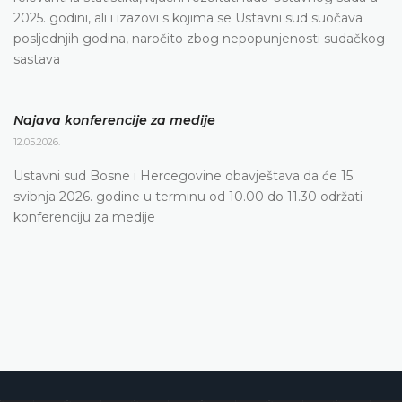
2025. godini, ali i izazovi s kojima se Ustavni sud suočava
posljednjih godina, naročito zbog nepopunjenosti sudačkog
sastava
Najava konferencije za medije
12.05.2026.
Ustavni sud Bosne i Hercegovine obavještava da će 15.
svibnja 2026. godine u terminu od 10.00 do 11.30 održati
konferenciju za medije