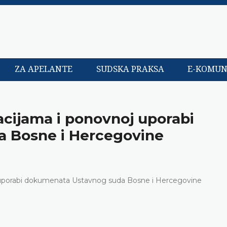
ZA APELANTE
SUDSKA PRAKSA
E-KOMUN
acijama i ponovnoj uporabi
 Bosne i Hercegovine
j uporabi dokumenata Ustavnog suda Bosne i Hercegovine