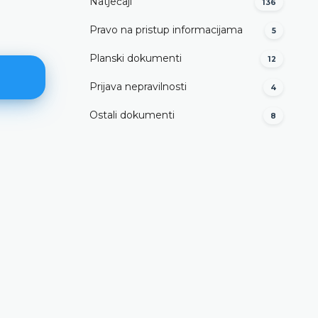
Natječaji
136
Pravo na pristup informacijama
5
Planski dokumenti
12
Prijava nepravilnosti
4
Ostali dokumenti
8
Vodič za pristup informacijama
DETALJNIJE