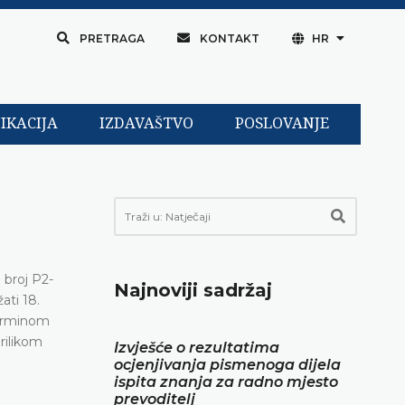
PRETRAGA
KONTAKT
HR
IKACIJA
IZDAVAŠTVO
POSLOVANJE
 broj P2-
Najnoviji sadržaj
ati 18.
terminom
rilikom
Izvješće o rezultatima
ocjenjivanja pismenoga dijela
ispita znanja za radno mjesto
prevoditelj