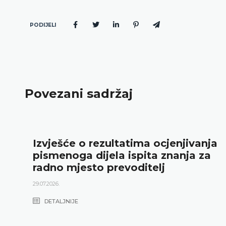
PODIJELI
Povezani sadržaj
Izvješće o rezultatima ocjenjivanja
pismenoga dijela ispita znanja za
radno mjesto prevoditelj
29.07.2026.
DETALJNIJE