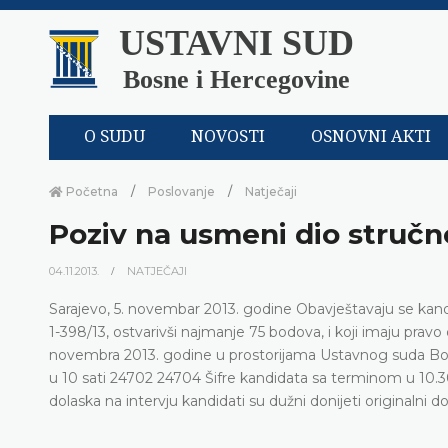
USTAVNI SUD
Bosne i Hercegovine
O SUDU
NOVOSTI
OSNOVNI AKTI
Početna
Poslovanje
Natječaji
Poziv na usmeni dio stručnog
04.11.2013.
NATJEČAJI
Sarajevo, 5. novembar 2013. godine Obavještavaju se kandid
1-398/13, ostvarivši najmanje 75 bodova, i koji imaju pravo
novembra 2013. godine u prostorijama Ustavnog suda Bosn
u 10 sati 24702 24704 Šifre kandidata sa terminom u 10.3
dolaska na intervju kandidati su dužni donijeti originalni d