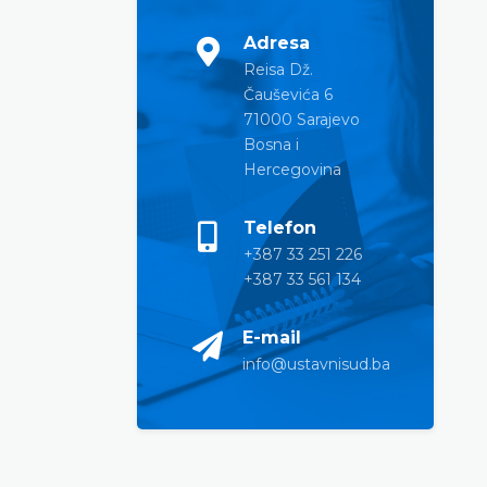
Adresa
Reisa Dž.
Čauševića 6
71000 Sarajevo
Bosna i
Hercegovina
Telefon
+387 33 251 226
+387 33 561 134
E-mail
info@ustavnisud.ba