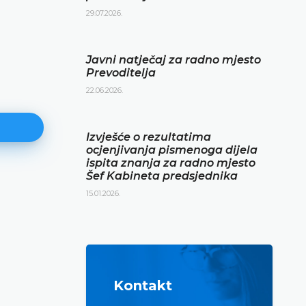
29.07.2026.
Javni natječaj za radno mjesto
Prevoditelja
22.06.2026.
Izvješće o rezultatima
ocjenjivanja pismenoga dijela
ispita znanja za radno mjesto
Šef Kabineta predsjednika
Izvješće o rezultatima ocjenjiva
15.01.2026.
pismenoga dijela ispita znanja 
radno mjesto Šef Kabineta
predsjednika
15.01.2026.
Kontakt
DETALJNIJE