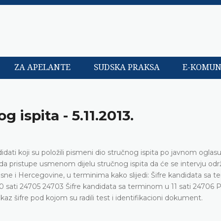
ZA APELANTE
SUDSKA PRAKSA
E-KOMUN
 ispita - 5.11.2013.
ati koji su položili pismeni dio stručnog ispita po javnom oglasu
 da pristupe usmenom dijelu stručnog ispita da će se intervju održ
e i Hercegovine, u terminima kako slijedi: Šifre kandidata sa 
0 sati 24705 24703 Šifre kandidata sa terminom u 11 sati 24706 P
okaz šifre pod kojom su radili test i identifikacioni dokument.