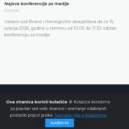
Najava konferencije za medije
12.05.2026.
Ustavni sud Bosne i Hercegovine obavještava da će 15.
svibnja 2026. godine u terminu od 10.00 do 11.30 održati
konferenciju za medije
Ustavni sud Bosne i Hercegovine
Ova stranica koristi kolačiće
🍪 Kolačiće koristimo
za pravilan rad web stranice i snimanje odabranih
postavki poput jezika.
Saznajte više o kolačićima
SLAŽEM SE
Copyrights @ 2026
Ustavni sud BiH
Sva prava zadržana.